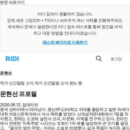
본문 바로가기
인
스
리디 접속이 원활하지 않습니다.
턴
강제 새로 고침(Ctrl + F5)이나 브라우저 캐시 삭제를 진행해주세요.
트
검
계속해서 문제가 발생한다면 리디 접속 테스트를 통해 원인을 파악
색
하고 대응 방법을 안내드리겠습니다.
테스트 페이지로 이동하기
검
리
로그인
색
디
홈
으
문현선
로
이
작가 신간알림
소식
작가 신간알림
소식 받는 중
동
문현선 프로필
2026.06.12. 업데이트
중국 상하이에서 태어났다. 중산(中山)대학교 의대를 졸업하고 일본 와세다
대학 의료신문학과에서 석사 학위를 받았다. 신개념작문대회에서 1등을 차
지했고, 현재는 도쿄에 살면서 요괴, 타문화, 미학을 연구하고 있다. 온라인
에서 연재한 ‘지옥주방’ 시리즈는 조회수 1억 뷰를 달성하며 큰 인기를 끌었
고, 『열여섯 밤의 주방』이라는 소설로 탄생했다. 삶과 죽음이 녹아든 음식