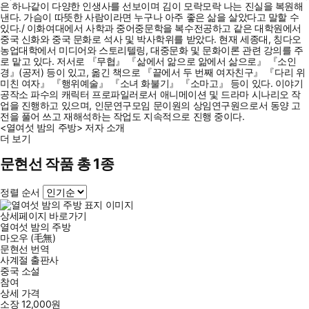
은 하나같이 다양한 인생사를 선보이며 김이 모락모락 나는 진실을 복원해
낸다. 가슴이 따뜻한 사람이라면 누구나 아주 좋은 삶을 살았다고 말할 수
있다./ 이화여대에서 사학과 중어중문학을 복수전공하고 같은 대학원에서
중국 신화와 중국 문화로 석사 및 박사학위를 받았다. 현재 세종대, 칭다오
농업대학에서 미디어와 스토리텔링, 대중문화 및 문화이론 관련 강의를 주
로 맡고 있다. 저서로 『무협』 『삶에서 앎으로 앎에서 삶으로』 『소인
경』(공저) 등이 있고, 옮긴 책으로 『끝에서 두 번째 여자친구』 『다리 위
미친 여자』 『행위예술』 『소녀 화불기』 『소마고』 등이 있다. 이야기
공작소 파수의 캐릭터 프로파일러로서 애니메이션 및 드라마 시나리오 작
업을 진행하고 있으며, 인문연구모임 문이원의 상임연구원으로서 동양 고
전을 풀어 쓰고 재해석하는 작업도 지속적으로 진행 중이다.
<열여섯 밤의 주방> 저자 소개
더 보기
문현선 작품 총 1종
정렬 순서
상세페이지 바로가기
열여섯 밤의 주방
마오우 (毛無)
문현선
번역
사계절 출판사
중국 소설
참여
상세 가격
소장
12,000
원