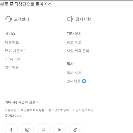
본문 끝
최상단으로 돌아가기
고객센터
공지사항
서비스
기타 문의
제휴카드
원고 투고
뷰어 다운로드
사업 제휴 문의
CP사이트
회사
리디바탕
회사 소개
인재채용
리디(주) 사업자 정보
이용약관
개인정보 처리방침
청소년보호정책
사업자정보확인
©
RIDI Corp.
페
인
트
유
틱