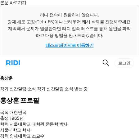
본문 바로가기
인
스
리디 접속이 원활하지 않습니다.
턴
강제 새로 고침(Ctrl + F5)이나 브라우저 캐시 삭제를 진행해주세요.
트
검
계속해서 문제가 발생한다면 리디 접속 테스트를 통해 원인을 파악
색
하고 대응 방법을 안내드리겠습니다.
테스트 페이지로 이동하기
검
리
로그인
색
디
홈
으
홍상훈
로
이
작가 신간알림
소식
작가 신간알림
소식 받는 중
동
홍상훈 프로필
국적
대한민국
출생
1965년
학력
서울대학교 대학원 중문학 박사
서울대학교 학사
경력
인제대학교 조교수