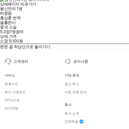
상세페이지 바로가기
봉신연의 1권
허중림
홍상훈
번역
솔출판사
중국 소설
5.0점
1
명
참여
상세 가격
소장
9,100
원
본문 끝
최상단으로 돌아가기
고객센터
공지사항
서비스
기타 문의
제휴카드
원고 투고
뷰어 다운로드
사업 제휴 문의
CP사이트
회사
리디바탕
회사 소개
인재채용