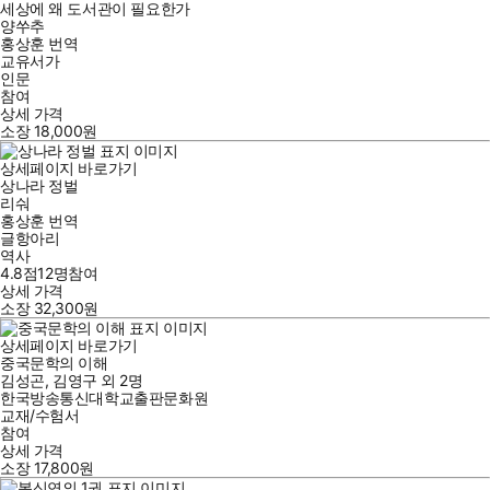
세상에 왜 도서관이 필요한가
양쑤추
홍상훈
번역
교유서가
인문
참여
상세 가격
소장
18,000
원
상세페이지 바로가기
상나라 정벌
리숴
홍상훈
번역
글항아리
역사
4.8점
12
명
참여
상세 가격
소장
32,300
원
상세페이지 바로가기
중국문학의 이해
김성곤
,
김영구
외
2명
한국방송통신대학교출판문화원
교재/수험서
참여
상세 가격
소장
17,800
원