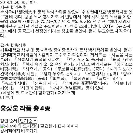
2014.11.20. 업데이트
지은이: 양쑤추
쑤저우대학蘇州大學 문학 박사학위를 받았다. 워싱턴대학교 방문학자로 연
구한 바 있다. 공공 독서 홍보자로 서 변방에서 여러 차례 문학 독서를 위한
공익 강좌를 개최했다. 2020~2021년 정부의 임시직으로 근무하며 시안시
베이린구 도서관 건설을 주도하면서 이 책을 쓰게 되었다. CCTV 〈뉴스위
크〉에서 ‘공공도서 선정인’이라는 칭호를 받았다. 현재 부교수로 재직중이
다.
옮긴이: 홍상훈
서울대학교 학부 및 동 대학원 중어중문학과 문학 박사학위를 받았다. 현재
인제대학교 리버럴아츠칼리지 교수로 재직중이다. 저서로는 『하늘을 나는
수레』 『전통시기 중국의 서사론』 『한시 읽기의 즐거움』 『중국고전문
학사강해』 『한시 속의 술, 술 속의 한시』가 있고, 번역서로는 『중국소설
비평사략』 『서유기』(공역) 『두보율시杜律分韻』(공역) 『시귀의 노래:
완역 이하李賀 시집』 『별과 우주의 문화사』 『유림외사』(공역) 『양주
화방록揚州畵舫錄』(공역) 『홍루몽』 『봉신연의』 『왕희지 평전』
『증오의 시대』 『생존의 시대』 『영애승람瀛涯勝覽 역주』 『삼보태감
서양기』 『시간의 압력』 『상나라 정벌翦商』 등이 있다.
<세상에 왜 도서관이 필요한가> 저자 소개
더 보기
홍상훈 작품 총 4종
정렬 순서
상세페이지 바로가기