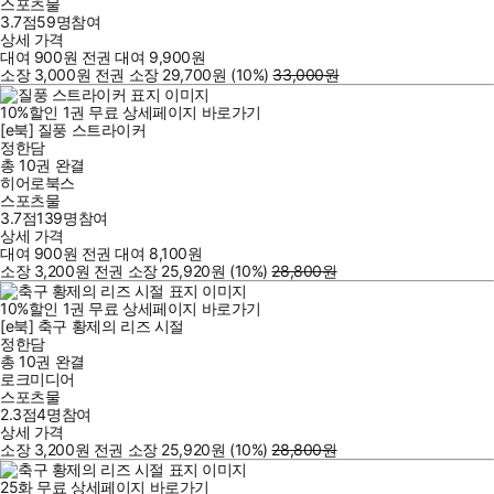
스포츠물
3.7점
59
명
참여
상세 가격
대여
900
원
전권 대여
9,900
원
소장
3,000
원
전권 소장
29,700
원
(10%
)
33,000
원
10
%
할인
1
권
무료
상세페이지 바로가기
[e북] 질풍 스트라이커
정한담
총 10권
완결
히어로북스
스포츠물
3.7점
139
명
참여
상세 가격
대여
900
원
전권 대여
8,100
원
소장
3,200
원
전권 소장
25,920
원
(10%
)
28,800
원
10
%
할인
1
권
무료
상세페이지 바로가기
[e북] 축구 황제의 리즈 시절
정한담
총 10권
완결
로크미디어
스포츠물
2.3점
4
명
참여
상세 가격
소장
3,200
원
전권 소장
25,920
원
(10%
)
28,800
원
25
화
무료
상세페이지 바로가기