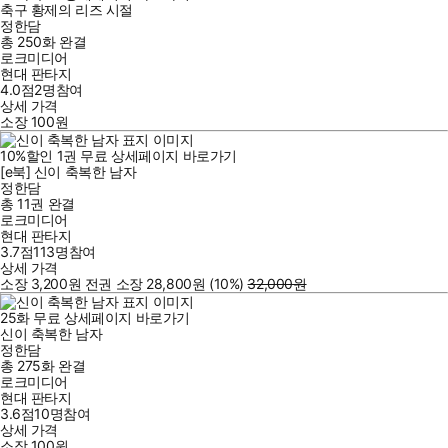
축구 황제의 리즈 시절
정한담
총 250화
완결
로크미디어
현대 판타지
4.0점
2
명
참여
상세 가격
소장
100
원
10
%
할인
1
권
무료
상세페이지 바로가기
[e북] 신이 축복한 남자
정한담
총 11권
완결
로크미디어
현대 판타지
3.7점
113
명
참여
상세 가격
소장
3,200
원
전권 소장
28,800
원
(10%
)
32,000
원
25
화
무료
상세페이지 바로가기
신이 축복한 남자
정한담
총 275화
완결
로크미디어
현대 판타지
3.6점
10
명
참여
상세 가격
소장
100
원