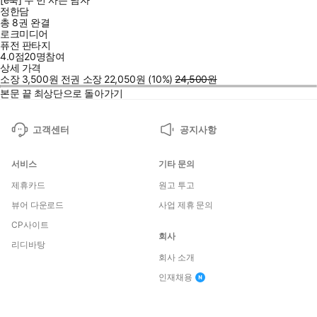
정한담
총 8권
완결
로크미디어
퓨전 판타지
4.0점
20
명
참여
상세 가격
소장
3,500
원
전권 소장
22,050
원
(10%
)
24,500
원
본문 끝
최상단으로 돌아가기
고객센터
공지사항
서비스
기타 문의
제휴카드
원고 투고
뷰어 다운로드
사업 제휴 문의
CP사이트
회사
리디바탕
회사 소개
인재채용