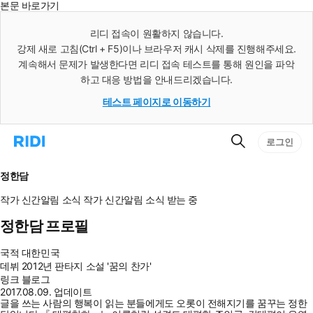
본문 바로가기
인
스
리디 접속이 원활하지 않습니다.
턴
강제 새로 고침(Ctrl + F5)이나 브라우저 캐시 삭제를 진행해주세요.
트
검
계속해서 문제가 발생한다면 리디 접속 테스트를 통해 원인을 파악
색
하고 대응 방법을 안내드리겠습니다.
테스트 페이지로 이동하기
검
리
로그인
색
디
홈
으
정한담
로
이
작가 신간알림
소식
작가 신간알림
소식 받는 중
동
정한담 프로필
국적
대한민국
데뷔
2012년 판타지 소설 '꿈의 찬가'
링크
블로그
2017.08.09. 업데이트
글을 쓰는 사람의 행복이 읽는 분들에게도 오롯이 전해지기를 꿈꾸는 정한