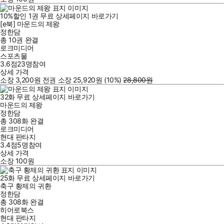
10
%
할인
1
권
무료
상세페이지 바로가기
[e북] 마운드의 제왕
정한담
총 10권
완결
로크미디어
스포츠물
3.6점
23
명
참여
상세 가격
소장
3,200
원
전권 소장
25,920
원
(10%
)
28,800
원
32
화
무료
상세페이지 바로가기
마운드의 제왕
정한담
총 308화
완결
로크미디어
현대 판타지
3.4점
5
명
참여
상세 가격
소장
100
원
25
화
무료
상세페이지 바로가기
축구 황제의 귀환
정한담
총 308화
완결
히어로북스
현대 판타지