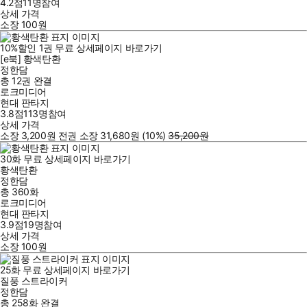
4.2점
11
명
참여
상세 가격
소장
100
원
10
%
할인
1
권
무료
상세페이지 바로가기
[e북] 황색탄환
정한담
총 12권
완결
로크미디어
현대 판타지
3.8점
113
명
참여
상세 가격
소장
3,200
원
전권 소장
31,680
원
(10%
)
35,200
원
30
화
무료
상세페이지 바로가기
황색탄환
정한담
총 360화
로크미디어
현대 판타지
3.9점
19
명
참여
상세 가격
소장
100
원
25
화
무료
상세페이지 바로가기
질풍 스트라이커
정한담
총 258화
완결