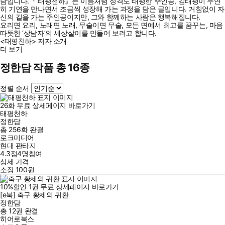
담입니다.『 태평천하』는 이름처럼 성격도 태평한 주인공, 김태평이 우연
히 기연을 만나면서 조금씩 성장해 가는 과정을 담은 글입니다. 거침없이 자
신의 길을 가는 주인공이지만, 그와 함께하는 사람은 행복해집니다.
요리면 요리, 노래면 노래, 무술이면 무술, 모든 면에서 최고를 꿈꾸는, 마음
따뜻한 ‘상남자’의 세상살이를 만들어 보려고 합니다.
<태평천하> 저자 소개
더 보기
정한담 작품 총 16종
정렬 순서
26
화
무료
상세페이지 바로가기
태평천하
정한담
총 256화
완결
로크미디어
현대 판타지
4.3점
4
명
참여
상세 가격
소장
100
원
10
%
할인
1
권
무료
상세페이지 바로가기
[e북] 축구 황제의 귀환
정한담
총 12권
완결
히어로북스