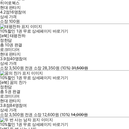
히어로북스
현대 판타지
4.2점
16
명
참여
상세 가격
소장
100
원
10
%
할인
1
권
무료
상세페이지 바로가기
[e북] 태평천하
정한담
총 10권
완결
로크미디어
현대 판타지
3.9점
40
명
참여
상세 가격
소장
3,500
원
전권 소장
28,350
원
(10%
)
31,500
원
10
%
할인
1
권
무료
상세페이지 바로가기
[e북] 꿈의 찬가
정한담
총 5권
완결
로크미디어
현대 판타지
3.8점
84
명
참여
상세 가격
소장
3,500
원
전권 소장
12,600
원
(10%
)
14,000
원
10
%
할인
1
권
무료
상세페이지 바로가기
[e북] 두 번 사는 남자