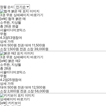
정렬 순서
3
권
무료
상세페이지 바로가기
[e북] 협객 붉은 매
소주완
,
지상월
총 26권
완결
서울미디어코믹스
무협
4.3점
53
명
참여
상세 가격
대여
500
원
전권 대여
11,500
원
소장
1,500
원
전권 소장
39,000
원
3
권
무료
상세페이지 바로가기
[e북] 붉은 매2
소주완
,
지상월
총 28권
서울미디어코믹스
무협
4.2점
25
명
참여
상세 가격
대여
500
원
전권 대여
12,500
원
소장
2,000
원
전권 소장
56,000
원
상세페이지 바로가기
[e북] 키키보이