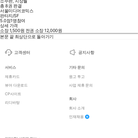
소주완
,
지상월
총 8권
완결
서울미디어코믹스
판타지/SF
5.0점
1
명
참여
상세 가격
소장
1,500
원
전권 소장
12,000
원
본문 끝
최상단으로 돌아가기
고객센터
공지사항
서비스
기타 문의
제휴카드
원고 투고
뷰어 다운로드
사업 제휴 문의
CP사이트
회사
리디바탕
회사 소개
인재채용