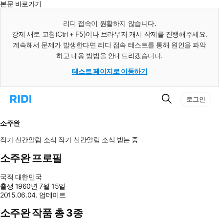
본문 바로가기
인
스
리디 접속이 원활하지 않습니다.
턴
강제 새로 고침(Ctrl + F5)이나 브라우저 캐시 삭제를 진행해주세요.
트
검
계속해서 문제가 발생한다면 리디 접속 테스트를 통해 원인을 파악
색
하고 대응 방법을 안내드리겠습니다.
테스트 페이지로 이동하기
검
리
로그인
색
디
홈
으
소주완
로
이
작가 신간알림
소식
작가 신간알림
소식 받는 중
동
소주완 프로필
국적
대한민국
출생
1960년 7월 15일
2015.06.04. 업데이트
소주완 작품 총 3종