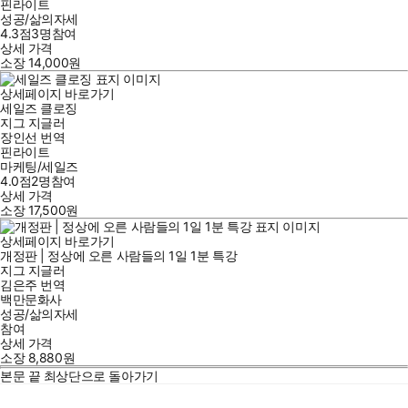
핀라이트
성공/삶의자세
4.3점
3
명
참여
상세 가격
소장
14,000
원
상세페이지 바로가기
세일즈 클로징
지그 지글러
장인선
번역
핀라이트
마케팅/세일즈
4.0점
2
명
참여
상세 가격
소장
17,500
원
상세페이지 바로가기
개정판 | 정상에 오른 사람들의 1일 1분 특강
지그 지글러
김은주
번역
백만문화사
성공/삶의자세
참여
상세 가격
소장
8,880
원
본문 끝
최상단으로 돌아가기