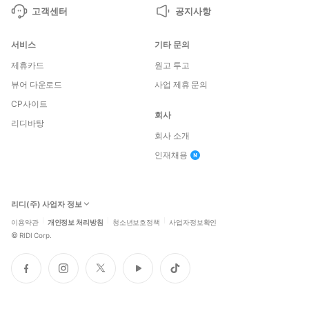
고객센터
공지사항
서비스
기타 문의
제휴카드
원고 투고
뷰어 다운로드
사업 제휴 문의
CP사이트
회사
리디바탕
회사 소개
인재채용
리디(주) 사업자 정보
이용약관
개인정보 처리방침
청소년보호정책
사업자정보확인
©
RIDI Corp.
페
인
트
유
틱
이
스
위
튜
톡
스
타
터
브
북
그