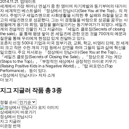
2014.11.21. 업데이트
세계에서 가장 뛰어난 연설가 중 한 명이며 자기계발과 동기부여의 대가이
자 세계적인 베스트셀러 『정상에서 만납시다(See You at the Top)』의 저
자다. 주방기구 세일즈맨으로 사회생활을 시작한 후 실패와 좌절을 딛고 최
고의 세일즈맨으로 성공했다. 그는 이 경험들을 바탕으로 성공을 꿈꾸는 사
람들에게 용기와 희망, 열정을 불러일으키는 동기부여가가 되었다. 세일즈
계의 전설적인 인물인 지그 지글러는 『세일즈 클로징(Secrets of closing
the sale)』을 통해 평생 쌓아 온 세일즈에 관한 모든 것을 700개의 예문과
질문을 통해 우리에게 현장감 있게 전달하고 있다.
포춘지 선정 500대 기업과 미국 정부기관, 교회, 학교, 비영리 단체, 전 세계
의 크고 작은 수천 개의 기업 등에서 강연을 하며 그들의 일과 삶에 혁신을
일으켰다. 주요 저서로는 『정상에서 만납시다(See You at the Top)』,
『세일즈 클로징(Secrets of Closing the Sale)』, 『정상으로 가는 계단
(Steps to the Top)』, 『부정적인 세상에서 긍정적인 아이로 키우기
(Raising Positive Kids in a Negative World)』, 『탑 퍼포먼스(Top
Performance)』 등이 있다.
<정상에서 만납시다> 저자 소개
더 보기
지그 지글러 작품 총 3종
정렬 순서
상세페이지 바로가기
정상에서 만납시다
지그 지글러
이은정
번역