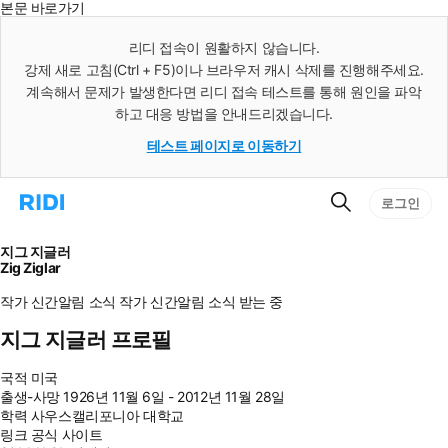
본문 바로가기
인
스
리디 접속이 원활하지 않습니다.
턴
강제 새로 고침(Ctrl + F5)이나 브라우저 캐시 삭제를 진행해주세요.
트
검
계속해서 문제가 발생한다면 리디 접속 테스트를 통해 원인을 파악
색
하고 대응 방법을 안내드리겠습니다.
테스트 페이지로 이동하기
검
리
로그인
색
디
홈
으
지그 지글러
로
Zig Ziglar
이
동
작가 신간알림
소식
작가 신간알림
소식 받는 중
지그 지글러 프로필
국적
미국
출생-사망
1926년 11월 6일 - 2012년 11월 28일
학력
사우스캘리포니아 대학교
링크
공식 사이트