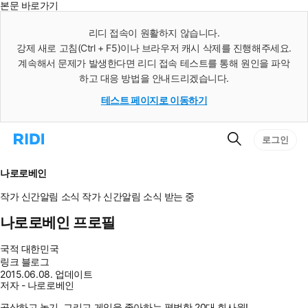
본문 바로가기
인
스
리디 접속이 원활하지 않습니다.
턴
강제 새로 고침(Ctrl + F5)이나 브라우저 캐시 삭제를 진행해주세요.
트
검
계속해서 문제가 발생한다면 리디 접속 테스트를 통해 원인을 파악
색
하고 대응 방법을 안내드리겠습니다.
테스트 페이지로 이동하기
검
리
로그인
색
디
홈
으
나로로베인
로
이
작가 신간알림
소식
작가 신간알림
소식 받는 중
동
나로로베인 프로필
국적
대한민국
링크
블로그
2015.06.08. 업데이트
저자 - 나로로베인
공상하고 놀기, 그리고 게임을 좋아하는 평범한 20대 회사원!