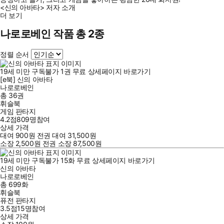
<신의 아바타> 저자 소개
더 보기
나로로베인 작품 총 2종
정렬 순서
19세 미만 구독불가
1
권
무료
상세페이지 바로가기
[e북] 신의 아바타
나로로베인
총 36권
휘슬북
게임 판타지
4.2점
809
명
참여
상세 가격
대여
900
원
전권 대여
31,500
원
소장
2,500
원
전권 소장
87,500
원
19세 미만 구독불가
15
화
무료
상세페이지 바로가기
신의 아바타
나로로베인
총 699화
휘슬북
퓨전 판타지
3.5점
15
명
참여
상세 가격