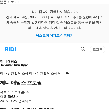
본문 바로가기
인
스
리디 접속이 원활하지 않습니다.
턴
강제 새로 고침(Ctrl + F5)이나 브라우저 캐시 삭제를 진행해주세요.
트
검
계속해서 문제가 발생한다면 리디 접속 테스트를 통해 원인을 파악
색
하고 대응 방법을 안내드리겠습니다.
테스트 페이지로 이동하기
검
리
로그인
색
디
홈
으
제니 애덤스
로
Jennifer Ann Ryan
이
동
작가 신간알림
소식
작가 신간알림
소식 받는 중
제니 애덤스 프로필
국적
오스트레일리아
출생
1963년
2016.10.25. 업데이트