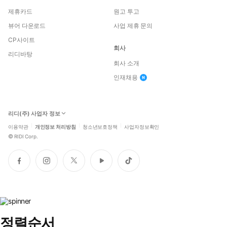
제휴카드
원고 투고
뷰어 다운로드
사업 제휴 문의
CP사이트
회사
리디바탕
회사 소개
인재채용
리디(주) 사업자 정보
이용약관
개인정보 처리방침
청소년보호정책
사업자정보확인
©
RIDI Corp.
페
인
트
유
틱
이
스
위
튜
톡
스
타
터
브
북
그
램
정렬순서