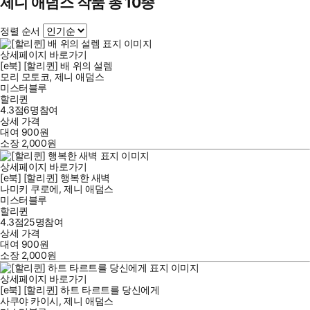
제니 애덤스 작품 총 10종
정렬 순서
상세페이지 바로가기
[e북] [할리퀸] 배 위의 설렘
모리 모토코
,
제니 애덤스
미스터블루
할리퀸
4.3점
6
명
참여
상세 가격
대여
900
원
소장
2,000
원
상세페이지 바로가기
[e북] [할리퀸] 행복한 새벽
나미키 쿠로에
,
제니 애덤스
미스터블루
할리퀸
4.3점
25
명
참여
상세 가격
대여
900
원
소장
2,000
원
상세페이지 바로가기
[e북] [할리퀸] 하트 타르트를 당신에게
사쿠야 카이시
,
제니 애덤스