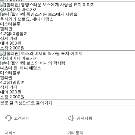
상세페이지 바로가기
[e북] [할리퀸] 퉁명스러운 보스에게 사랑을
후지와라 모토요
,
제니 애덤스
미스터블루
할리퀸
4.2점
50
명
참여
상세 가격
대여
900
원
소장
2,000
원
상세페이지 바로가기
[e북] [할리퀸] 보스와 비서의 짝사랑
나츠미 린
,
제니 애덤스
미스터블루
할리퀸
4.0점
1
명
참여
상세 가격
대여
900
원
소장
2,000
원
본문 끝
최상단으로 돌아가기
고객센터
공지사항
서비스
기타 문의