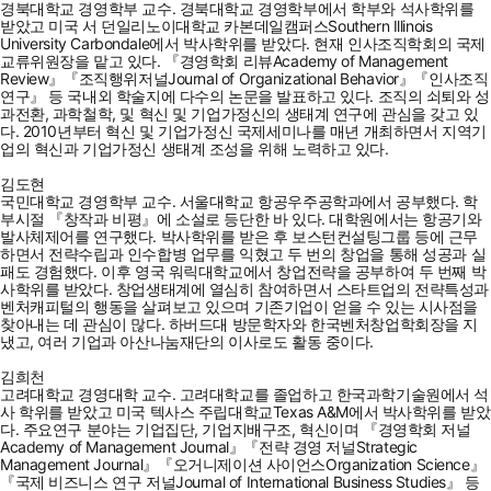
경북대학교 경영학부 교수. 경북대학교 경영학부에서 학부와 석사학위를
받았고 미국 서 던일리노이대학교 카본데일캠퍼스Southern Illinois
University Carbondale에서 박사학위를 받았다. 현재 인사조직학회의 국제
교류위원장을 맡고 있다. 『경영학회 리뷰Academy of Management
Review』『조직행위저널Journal of Organizational Behavior』『인사조직
연구』 등 국내외 학술지에 다수의 논문을 발표하고 있다. 조직의 쇠퇴와 성
과전환, 과학철학, 및 혁신 및 기업가정신의 생태계 연구에 관심을 갖고 있
다. 2010년부터 혁신 및 기업가정신 국제세미나를 매년 개최하면서 지역기
업의 혁신과 기업가정신 생태계 조성을 위해 노력하고 있다.
김도현
국민대학교 경영학부 교수. 서울대학교 항공우주공학과에서 공부했다. 학
부시절 『창작과 비평』에 소설로 등단한 바 있다. 대학원에서는 항공기와
발사체제어를 연구했다. 박사학위를 받은 후 보스턴컨설팅그룹 등에 근무
하면서 전략수립과 인수합병 업무를 익혔고 두 번의 창업을 통해 성공과 실
패도 경험했다. 이후 영국 워릭대학교에서 창업전략을 공부하여 두 번째 박
사학위를 받았다. 창업생태계에 열심히 참여하면서 스타트업의 전략특성과
벤처캐피털의 행동을 살펴보고 있으며 기존기업이 얻을 수 있는 시사점을
찾아내는 데 관심이 많다. 하버드대 방문학자와 한국벤처창업학회장을 지
냈고, 여러 기업과 아산나눔재단의 이사로도 활동 중이다.
김희천
고려대학교 경영대학 교수. 고려대학교를 졸업하고 한국과학기술원에서 석
사 학위를 받았고 미국 텍사스 주립대학교Texas A&M에서 박사학위를 받았
다. 주요연구 분야는 기업집단, 기업지배구조, 혁신이며 『경영학회 저널
Academy of Management Journal』『전략 경영 저널Strategic
Management Journal』『오거니제이션 사이언스Organization Science』
『국제 비즈니스 연구 저널Journal of International Business Studies』 등