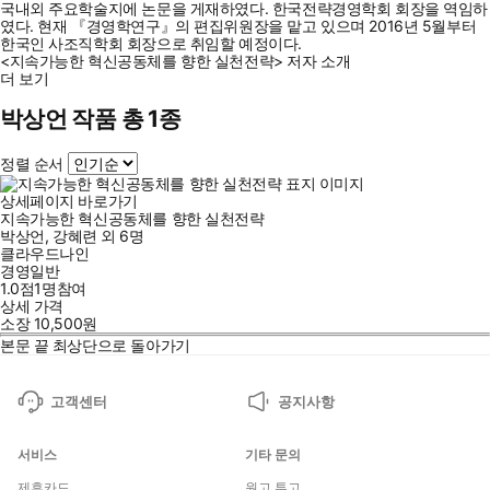
국내외 주요학술지에 논문을 게재하였다. 한국전략경영학회 회장을 역임하
였다. 현재 『경영학연구』의 편집위원장을 맡고 있으며 2016년 5월부터
한국인 사조직학회 회장으로 취임할 예정이다.
<지속가능한 혁신공동체를 향한 실천전략> 저자 소개
더 보기
박상언 작품 총 1종
정렬 순서
상세페이지 바로가기
지속가능한 혁신공동체를 향한 실천전략
박상언
,
강혜련
외
6명
클라우드나인
경영일반
1.0점
1
명
참여
상세 가격
소장
10,500
원
본문 끝
최상단으로 돌아가기
고객센터
공지사항
서비스
기타 문의
제휴카드
원고 투고