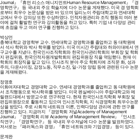
Journal』『휴먼 리소스 매니지먼트Human Resource Management』『경
영학연구』 등 국내외 주요 학술지에 다수 논문을 게재했다. 미국 경 영학회
로부터 최우수 논문상을 받은 바 있으며 일리노이 주립대학교와 연세대학
교에서 우수 강의상 또한 수상하였다. 인적자원관리와 조직 행동의 여러 분
야에 걸쳐 활발한 연구와 강의활동을 하고 있다. 특히 기업 내 다양성 관리
에 초점을 두고 여러 연구를 진행하고 있다.
박상언
충북대학교 경영학부 교수. 연세대학교 경영학과를 졸업하고 동 대학원에
서 석사 학위와 박사 학위를 받았다. 미국 미시간 주립대와 하와이대에서 연
구교수를 지냈다. 한국인사조직학회와 한국인사관리학회의 부회장 및 학회
지 편집위원, 한국인적자원개발학회의 편집위원장 직을 역임했다. 현재 이
학회의 회장직을 맡고 있다. 인사조직 분야 주요 학회지에 조직문 화, 성과
주의, 다운사이징, 감정노동, 직무소진, 일-가정 양립 등에 관련된 다수 논문
을 게재해왔다.
정명호
이화여자대학교 경영대학 교수. 연세대 경영학과를 졸업하고 동 대학원에
서 조직행동으로 박사학위를 받았다. 미국 펜실베이니아 주립대학교와 메
릴랜드대에서 방문교수로 연구하였 다. 현재 한국인사조직학회 부회장 및
편집위원장으로 활동하고 있으며 인사조직학회, 지 식경영학회 최우수논문
상을 받았다. 주로 사회적 네트워크 이론, 인력다양성 관리에 관한 연구를
진행하고 있다. 지금까지 『경영학회 저널Academy of Management
Journal』『경영학회 리뷰 Academy of Management Review』『인사조
직연구』『경영학연구』 등 국내외 우수저널에 다수 논문을 발표하였다.
저서로는 『패러독스와 경영』『휴먼 네트워크와 기업경영』 등이 있다.
문계완