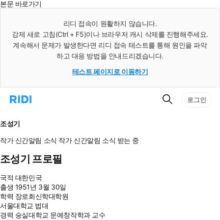
본문 바로가기
인
스
리디 접속이 원활하지 않습니다.
턴
강제 새로 고침(Ctrl + F5)이나 브라우저 캐시 삭제를 진행해주세요.
트
검
계속해서 문제가 발생한다면 리디 접속 테스트를 통해 원인을 파악
색
하고 대응 방법을 안내드리겠습니다.
테스트 페이지로 이동하기
검
리
로그인
색
디
홈
으
조성기
로
이
작가 신간알림
소식
작가 신간알림
소식 받는 중
동
조성기 프로필
국적
대한민국
출생
1951년 3월 30일
학력
장로회신학대학원
서울대학교 법대
경력
숭실대학교 문예창작학과 교수