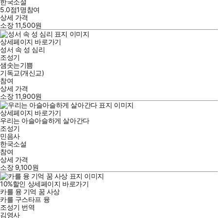
한국소설
5.0점
1
명
참여
상세 가격
소장
11,500
원
상세페이지 바로가기
성서 속 성 심리
조성기
샘솟는기쁨
기독교(개신교)
참여
상세 가격
소장
11,900
원
상세페이지 바로가기
우리는 아슬아슬하게 살아간다
조성기
민음사
한국소설
참여
상세 가격
소장
9,100
원
10
%
할인
상세페이지 바로가기
카를 융 기억 꿈 사상
카를 구스타프 융
조성기
번역
김영사