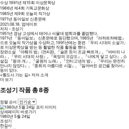
수상
1991년 제15회 이상문학상
1986년 제4회 기독교문화상
1985년 제9회 오늘의 작가상
1971년 동아일보 신춘문예
2021.08.18. 업데이트
저자 - 조성기
1951년 경남 고성에서 태어나 서울대 법학과를 졸업했다.
1971년 『동아일보』 신춘문예로 등단했으며, 1985년 『라하트하헤렙』
으로 오늘의 작가상을 수상하고, 1991년에는 중편 「우리 시대의 소설가」
로 이상문학상을 받는 등 활발한 작품 활동을 했다.
장편소설 『야훼의 밤』(전4권), 『슬픈 듯이 조금 빠르게』, 『바바의 나
라』, 『우리 시대의 사랑』, 『욕망의 오감도』, 『너에게 닿고 싶다』, 소
설집 『왕과 개』, 『굴원의 노래』, 『안티고넨의 밤』, 『우리는 완전히
만나지 않았다』, 『종희의 아름다운 시절』, 『잃어버린 공간을 찾아서』
등이 있다.
<통도사 가는 길> 저자 소개
더 보기
조성기 작품 총 8종
정렬 순서
상세페이지 바로가기
1980년 5월 24일
조성기
한길사