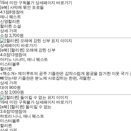
19세 미만 구독불가
상세페이지 바로가기
[e북] 사막에 묶인 포로들
4.1점
8
명
참여
애니 웨스트
신영할리퀸
할리퀸 소설
상세 가격
소장
2,700
원
상세페이지 바로가기
[e북] [할리퀸] 모래에 갇힌 신부
4.0점
13
명
참여
아키노 나나미
,
애니 웨스트
미스터블루
할리퀸
<책소개> 제이루트의 공주 기즐란은 갑작스럽게 왕궁을 점거한 이웃 국가 
빼앗는데! 기즐란은 분노에 사로잡히는 한편, 격렬한 ...
상세 가격
대여
900
원
소장
2,000
원
19세 미만 구독불가
상세페이지 바로가기
[e북] [할리퀸] 돌이킬 수 없는
3.6점
10
명
참여
하토리 니나
,
애니 웨스트
미스터블루
할리퀸
상세 가격