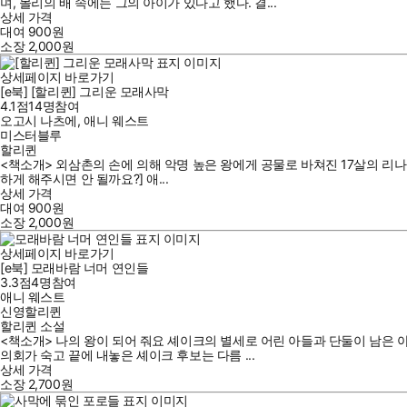
며, 몰리의 배 속에는 그의 아이가 있다고 했다. 결...
상세 가격
대여
900
원
소장
2,000
원
상세페이지 바로가기
[e북] [할리퀸] 그리운 모래사막
4.1점
14
명
참여
오고시 나츠에
,
애니 웨스트
미스터블루
할리퀸
<책소개> 외삼촌의 손에 의해 악명 높은 왕에게 공물로 바쳐진 17살의 리나.
하게 해주시면 안 될까요?] 애...
상세 가격
대여
900
원
소장
2,000
원
상세페이지 바로가기
[e북] 모래바람 너머 연인들
3.3점
4
명
참여
애니 웨스트
신영할리퀸
할리퀸 소설
<책소개> 나의 왕이 되어 줘요 셰이크의 별세로 어린 아들과 단둘이 남은 
의회가 숙고 끝에 내놓은 셰이크 후보는 다름 ...
상세 가격
소장
2,700
원