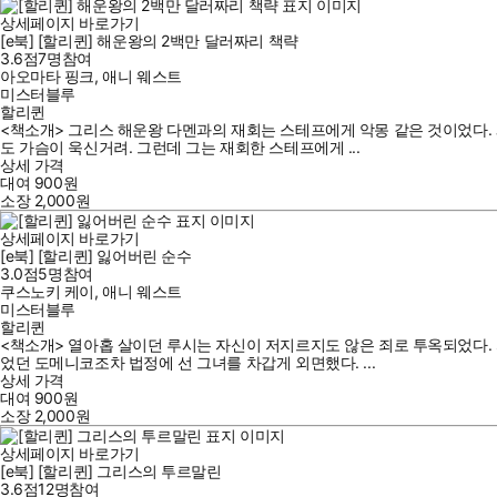
상세페이지 바로가기
[e북] [할리퀸] 해운왕의 2백만 달러짜리 책략
3.6점
7
명
참여
아오마타 핑크
,
애니 웨스트
미스터블루
할리퀸
<책소개> 그리스 해운왕 다멘과의 재회는 스테프에게 악몽 같은 것이었다.
도 가슴이 욱신거려. 그런데 그는 재회한 스테프에게 ...
상세 가격
대여
900
원
소장
2,000
원
상세페이지 바로가기
[e북] [할리퀸] 잃어버린 순수
3.0점
5
명
참여
쿠스노키 케이
,
애니 웨스트
미스터블루
할리퀸
<책소개> 열아홉 살이던 루시는 자신이 저지르지도 않은 죄로 투옥되었다.
었던 도메니코조차 법정에 선 그녀를 차갑게 외면했다. ...
상세 가격
대여
900
원
소장
2,000
원
상세페이지 바로가기
[e북] [할리퀸] 그리스의 투르말린
3.6점
12
명
참여