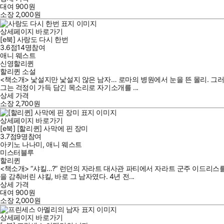
대여
900
원
소장
2,000
원
상세페이지 바로가기
[e북] 사랑도 다시 한번
3.6점
14
명
참여
애니 웨스트
신영할리퀸
할리퀸 소설
<책소개> 낯설지만 낯설지 않은 남자… 로마의 병원에서 눈을 뜬 몰리. 그
그는 걱정이 가득 담긴 목소리로 자기소개를 ...
상세 가격
소장
2,700
원
상세페이지 바로가기
[e북] [할리퀸] 사막에 핀 장미
3.7점
9
명
참여
아키노 나나미
,
애니 웨스트
미스터블루
할리퀸
<책소개> “샤킬…?” 런던의 자라트 대사관 파티에서 자라트 군주 이드리스
을 감춰버린 샤킬, 바로 그 남자였다. 4년 전...
상세 가격
대여
900
원
소장
2,000
원
상세페이지 바로가기