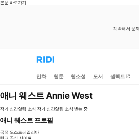
본문 바로가기
계속해서 문제
리
디
홈
으
만화
웹툰
웹소설
도서
셀렉트
로
이
동
애니 웨스트
Annie West
작가 신간알림
소식
작가 신간알림
소식 받는 중
애니 웨스트 프로필
국적
오스트레일리아
링크
공식 사이트