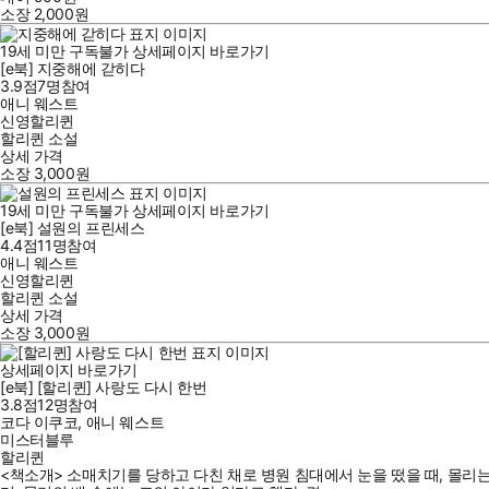
소장
2,000
원
19세 미만 구독불가
상세페이지 바로가기
[e북] 지중해에 갇히다
3.9점
7
명
참여
애니 웨스트
신영할리퀸
할리퀸 소설
상세 가격
소장
3,000
원
19세 미만 구독불가
상세페이지 바로가기
[e북] 설원의 프린세스
4.4점
11
명
참여
애니 웨스트
신영할리퀸
할리퀸 소설
상세 가격
소장
3,000
원
상세페이지 바로가기
[e북] [할리퀸] 사랑도 다시 한번
3.8점
12
명
참여
코다 이쿠코
,
애니 웨스트
미스터블루
할리퀸
<책소개> 소매치기를 당하고 다친 채로 병원 침대에서 눈을 떴을 때, 몰