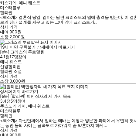
키스가에
,
애니 웨스트
미스터블루
할리퀸
<책소개> 결혼식 당일, 엠마는 남편 크리스토의 말에 충격을 받는다. 이 
로의 장래 설계를 세우고 있는 그녀 앞에 크리스토가...
상세 가격
대여
900
원
소장
2,000
원
19세 미만 구독불가
상세페이지 바로가기
[e북] 그리스의 투르말린
4.1점
17
명
참여
애니 웨스트
신영할리퀸
할리퀸 소설
상세 가격
소장
3,000
원
상세페이지 바로가기
[e북] [할리퀸] 백만장자의 세 가지 목표
3.4점
5
명
참여
쿠스노키 케이
,
애니 웨스트
미스터블루
할리퀸
<책소개> 자선단체에서 일하는 에바는 여행차 방문한 파리에서 우연히 첫사
는 동안 둘의 사이는 급속도로 가까워져 곧 약혼까지 하게...
상세 가격
대여
900
원