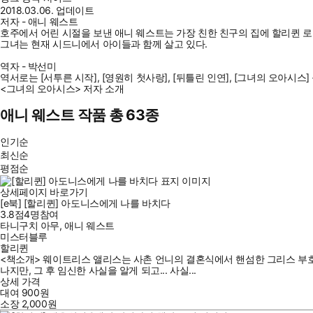
2018.03.06. 업데이트
저자 - 애니 웨스트
호주에서 어린 시절을 보낸 애니 웨스트는 가장 친한 친구의 집에 할리퀸 로
그녀는 현재 시드니에서 아이들과 함께 살고 있다.
역자 - 박선미
역서로는 [서투른 시작], [영원히 첫사랑], [뒤틀린 인연], [그녀의 오아시스]
<그녀의 오아시스> 저자 소개
애니 웨스트 작품 총 63종
인기순
최신순
평점순
상세페이지 바로가기
[e북] [할리퀸] 아도니스에게 나를 바치다
3.8점
4
명
참여
타니구치 아무
,
애니 웨스트
미스터블루
할리퀸
<책소개> 웨이트리스 앨리스는 사촌 언니의 결혼식에서 핸섬한 그리스 부호
나지만, 그 후 임신한 사실을 알게 되고... 사실...
상세 가격
대여
900
원
소장
2,000
원