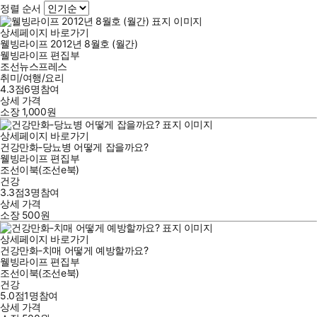
정렬 순서
상세페이지 바로가기
웰빙라이프 2012년 8월호 (월간)
웰빙라이프 편집부
조선뉴스프레스
취미/여행/요리
4.3점
6
명
참여
상세 가격
소장
1,000
원
상세페이지 바로가기
건강만화-당뇨병 어떻게 잡을까요?
웰빙라이프 편집부
조선이북(조선e북)
건강
3.3점
3
명
참여
상세 가격
소장
500
원
상세페이지 바로가기
건강만화-치매 어떻게 예방할까요?
웰빙라이프 편집부
조선이북(조선e북)
건강
5.0점
1
명
참여
상세 가격