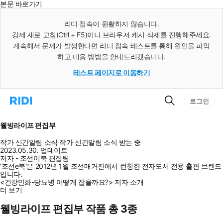
본문 바로가기
인
스
리디 접속이 원활하지 않습니다.
턴
강제 새로 고침(Ctrl + F5)이나 브라우저 캐시 삭제를 진행해주세요.
트
검
계속해서 문제가 발생한다면 리디 접속 테스트를 통해 원인을 파악
색
하고 대응 방법을 안내드리겠습니다.
테스트 페이지로 이동하기
검
리
로그인
색
디
홈
으
웰빙라이프 편집부
로
이
작가 신간알림
소식
작가 신간알림
소식 받는 중
동
2023.05.30. 업데이트
저자 - 조선이북 편집팀
'조선e북'은 2012년 1월 조선매거진에서 런칭한 전자도서 전용 출판 브랜드
입니다.
<건강만화-당뇨병 어떻게 잡을까요?> 저자 소개
더 보기
웰빙라이프 편집부 작품 총 3종