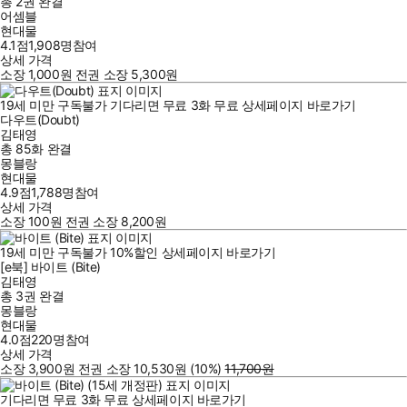
총 2권
완결
어셈블
현대물
4.1점
1,908
명
참여
상세 가격
소장
1,000
원
전권 소장
5,300
원
19세 미만 구독불가
기다리면 무료
3
화
무료
상세페이지 바로가기
다우트(Doubt)
김태영
총 85화
완결
몽블랑
현대물
4.9점
1,788
명
참여
상세 가격
소장
100
원
전권 소장
8,200
원
19세 미만 구독불가
10
%
할인
상세페이지 바로가기
[e북] 바이트 (Bite)
김태영
총 3권
완결
몽블랑
현대물
4.0점
220
명
참여
상세 가격
소장
3,900
원
전권 소장
10,530
원
(10%
)
11,700
원
기다리면 무료
3
화
무료
상세페이지 바로가기