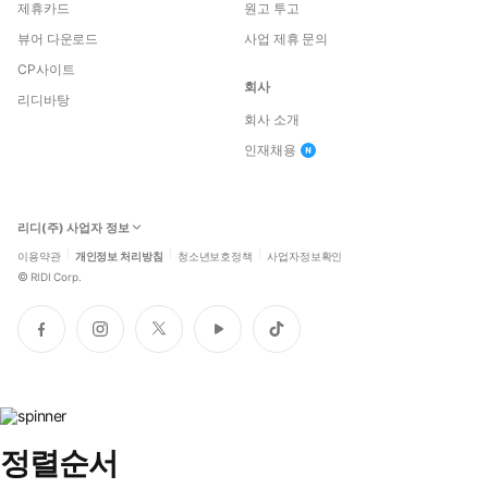
제휴카드
원고 투고
뷰어 다운로드
사업 제휴 문의
CP사이트
회사
리디바탕
회사 소개
인재채용
리디(주) 사업자 정보
이용약관
개인정보 처리방침
청소년보호정책
사업자정보확인
©
RIDI Corp.
페
인
트
유
틱
이
스
위
튜
톡
스
타
터
브
북
그
램
정렬순서