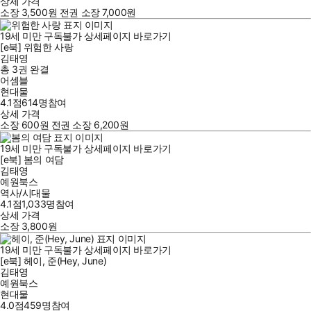
상세 가격
소장
3,500
원
전권 소장
7,000
원
19세 미만 구독불가
상세페이지 바로가기
[e북] 위험한 사랑
김태영
총 3권
완결
어셈블
현대물
4.1점
614
명
참여
상세 가격
소장
600
원
전권 소장
6,200
원
19세 미만 구독불가
상세페이지 바로가기
[e북] 봄의 여담
김태영
예원북스
역사/시대물
4.1점
1,033
명
참여
상세 가격
소장
3,800
원
19세 미만 구독불가
상세페이지 바로가기
[e북] 헤이, 준(Hey, June)
김태영
예원북스
현대물
4.0점
459
명
참여