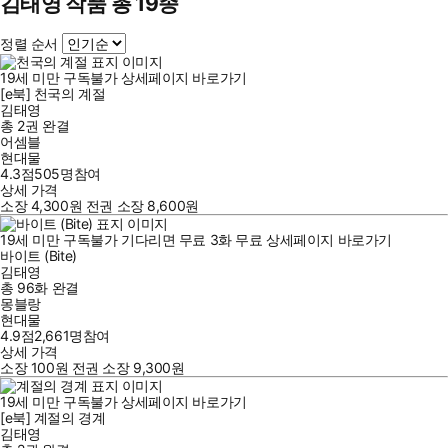
김태영 작품 총 19종
정렬 순서
19세 미만 구독불가
상세페이지 바로가기
[e북] 천국의 계절
김태영
총 2권
완결
어셈블
현대물
4.3점
505
명
참여
상세 가격
소장
4,300
원
전권 소장
8,600
원
19세 미만 구독불가
기다리면 무료
3
화
무료
상세페이지 바로가기
바이트 (Bite)
김태영
총 96화
완결
몽블랑
현대물
4.9점
2,661
명
참여
상세 가격
소장
100
원
전권 소장
9,300
원
19세 미만 구독불가
상세페이지 바로가기
[e북] 계절의 경계
김태영