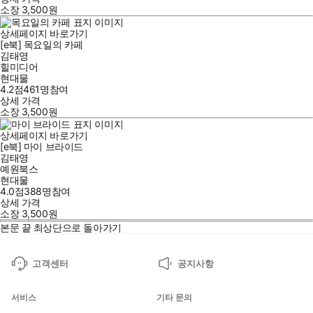
소장
3,500
원
상세페이지 바로가기
[e북] 목요일의 카페
김태영
힐미디어
현대물
4.2점
461
명
참여
상세 가격
소장
3,500
원
상세페이지 바로가기
[e북] 마이 브라이드
김태영
예원북스
현대물
4.0점
388
명
참여
상세 가격
소장
3,500
원
본문 끝
최상단으로 돌아가기
고객센터
공지사항
서비스
기타 문의