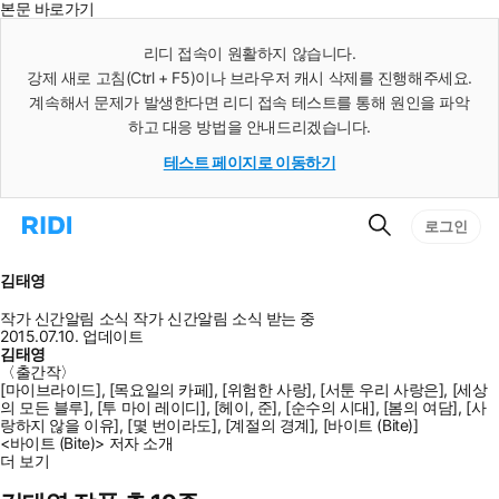
본문 바로가기
인
스
리디 접속이 원활하지 않습니다.
턴
강제 새로 고침(Ctrl + F5)이나 브라우저 캐시 삭제를 진행해주세요.
트
검
계속해서 문제가 발생한다면 리디 접속 테스트를 통해 원인을 파악
색
하고 대응 방법을 안내드리겠습니다.
테스트 페이지로 이동하기
검
리
로그인
색
디
홈
으
김태영
로
이
작가 신간알림
소식
작가 신간알림
소식 받는 중
동
2015.07.10. 업데이트
김태영
〈출간작〉
[마이브라이드], [목요일의 카페], [위험한 사랑], [서툰 우리 사랑은], [세상
의 모든 블루], [투 마이 레이디], [헤이, 준], [순수의 시대], [봄의 여담], [사
랑하지 않을 이유], [몇 번이라도], [계절의 경계], [바이트 (Bite)]
<바이트 (Bite)> 저자 소개
더 보기