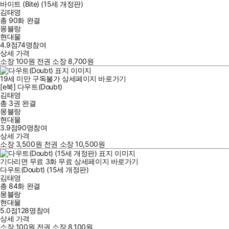
바이트 (Bite) (15세 개정판)
김태영
총 90화
완결
몽블랑
현대물
4.9점
74
명
참여
상세 가격
소장
100
원
전권 소장
8,700
원
19세 미만 구독불가
상세페이지 바로가기
[e북] 다우트(Doubt)
김태영
총 3권
완결
몽블랑
현대물
3.9점
90
명
참여
상세 가격
소장
3,500
원
전권 소장
10,500
원
기다리면 무료
3
화
무료
상세페이지 바로가기
다우트(Doubt) (15세 개정판)
김태영
총 84화
완결
몽블랑
현대물
5.0점
128
명
참여
상세 가격
소장
100
원
전권 소장
8,100
원