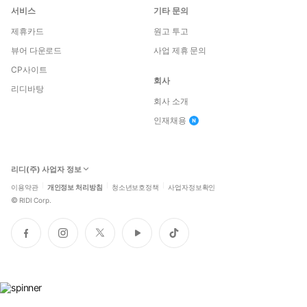
서비스
기타 문의
제휴카드
원고 투고
뷰어 다운로드
사업 제휴 문의
CP사이트
회사
리디바탕
회사 소개
인재채용
리디(주) 사업자 정보
이용약관
개인정보 처리방침
청소년보호정책
사업자정보확인
©
RIDI Corp.
페
인
트
유
틱
이
스
위
튜
톡
스
타
터
브
북
그
램