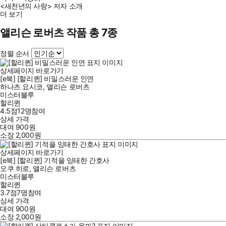
<새천년의 사랑> 저자 소개
더 보기
앨리슨 로버츠 작품 총 7종
정렬 순서
상세페이지 바로가기
[e북] [할리퀸] 비밀스러운 인연
하나츠 요시코
,
앨리슨 로버츠
미스터블루
할리퀸
4.5점
12
명
참여
상세 가격
대여
900
원
소장
2,000
원
상세페이지 바로가기
[e북] [할리퀸] 기적을 잉태한 간호사
오쿠 히로
,
앨리슨 로버츠
미스터블루
할리퀸
3.7점
7
명
참여
상세 가격
대여
900
원
소장
2,000
원