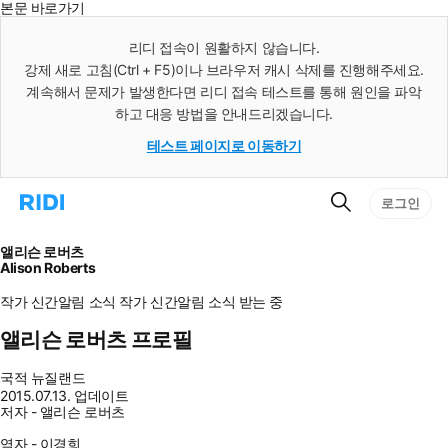
본문 바로가기
인
스
리디 접속이 원활하지 않습니다.
턴
강제 새로 고침(Ctrl + F5)이나 브라우저 캐시 삭제를 진행해주세요.
트
검
계속해서 문제가 발생한다면 리디 접속 테스트를 통해 원인을 파악
색
하고 대응 방법을 안내드리겠습니다.
테스트 페이지로 이동하기
검
리
로그인
색
디
홈
으
앨리슨 로버츠
로
Alison Roberts
이
동
작가 신간알림
소식
작가 신간알림
소식 받는 중
앨리슨 로버츠 프로필
국적
뉴질랜드
2015.07.13. 업데이트
저자 - 앨리슨 로버츠
역자 - 이경희