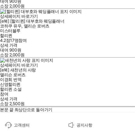
대여
900
원
소장
2,000
원
상세페이지 바로가기
[e북] [할리퀸] 대부호와 웨딩플래너
코하쿠 유우
,
앨리슨 로버츠
미스터블루
할리퀸
4.2점
17
명
참여
상세 가격
대여
900
원
소장
2,000
원
상세페이지 바로가기
[e북] 새천년의 사랑
앨리슨 로버츠
이경희
번역
신영할리퀸
할리퀸 소설
참여
상세 가격
소장
2,500
원
본문 끝
최상단으로 돌아가기
고객센터
공지사항