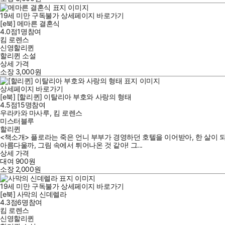
19세 미만 구독불가
상세페이지 바로가기
[e북] 메마른 결혼식
4.0점
1
명
참여
킴 로렌스
신영할리퀸
할리퀸 소설
상세 가격
소장
3,000
원
상세페이지 바로가기
[e북] [할리퀸] 이탈리아 부호와 사랑의 형태
4.5점
15
명
참여
우라카와 마사루
,
킴 로렌스
미스터블루
할리퀸
<책소개> 플로라는 죽은 언니 부부가 경영하던 호텔을 이어받아, 한 살이 
아름다울까, 그림 속에서 튀어나온 것 같아! 그...
상세 가격
대여
900
원
소장
2,000
원
19세 미만 구독불가
상세페이지 바로가기
[e북] 사막의 신데렐라
4.3점
6
명
참여
킴 로렌스
신영할리퀸