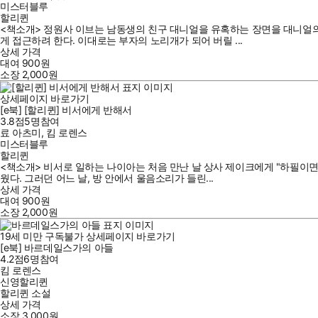
미스터블루
할리퀸
<책소개> 정원사 이브는 남동생의 친구 대니얼을 유혹하는 장면을 대니얼의
게 접근하려 한다. 이대로는 부자의 노리개가 되어 버릴 ...
상세 가격
대여
900
원
소장
2,000
원
상세페이지 바로가기
[e북] [할리퀸] 비서에게 반해서
3.8점
5
명
참여
료 아츠미
,
킴 로렌스
미스터블루
할리퀸
<책소개> 비서로 일하는 나이아는 처음 만난 날 상사 제이크에게 "하필이면
웠다. 그러던 어느 날, 방 안에서 울음소리가 들린...
상세 가격
대여
900
원
소장
2,000
원
19세 미만 구독불가
상세페이지 바로가기
[e북] 바르데일스가의 아들
4.2점
6
명
참여
킴 로렌스
신영할리퀸
할리퀸 소설
상세 가격
소장
3,000
원