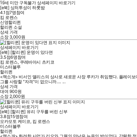
19세 미만 구독불가
상세페이지 바로가기
[e북] 상처투성이 하룻밤
4.1점
7
명
참여
킴 로렌스
신영할리퀸
할리퀸 소설
상세 가격
소장
3,000
원
상세페이지 바로가기
[e북] [할리퀸] 운명이 있다면
3.5점
6
명
참여
킴 로렌스
,
쿠레바야시 츠키코
미스터블루
할리퀸
<책소개> 비서인 앨리스의 상사로 새로운 사장 루카가 취임했다. 플레이보
그를 사랑할 "자격"이 없으니까…. ...
상세 가격
대여
900
원
소장
2,000
원
상세페이지 바로가기
[e북] [할리퀸] 유리 구두를 버린 신부
3.8점
15
명
참여
오카모토 케이코
,
킴 로렌스
미스터블루
할리퀸
<책소개> 화려한 사업가 리오와 그웬의 만남은 뉴욕의 밤이었다. 강렬한 정열