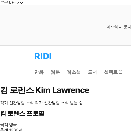
본문 바로가기
계속해서 문제
리
디
홈
으
만화
웹툰
웹소설
도서
셀렉트
로
이
동
킴 로렌스
Kim Lawrence
작가 신간알림
소식
작가 신간알림
소식 받는 중
킴 로렌스 프로필
국적
영국
출생
1938년