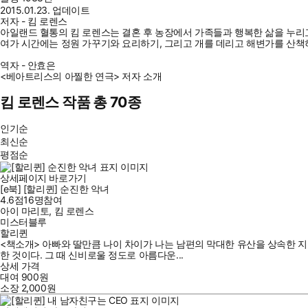
2015.01.23. 업데이트
저자 - 킴 로렌스
아일랜드 혈통의 킴 로렌스는 결혼 후 농장에서 가족들과 행복한 삶을 누리고
여가 시간에는 정원 가꾸기와 요리하기, 그리고 개를 데리고 해변가를 산책
역자 - 안효은
<베아트리스의 아찔한 연극> 저자 소개
킴 로렌스 작품 총 70종
인기순
최신순
평점순
상세페이지 바로가기
[e북] [할리퀸] 순진한 악녀
4.6점
16
명
참여
아이 마리토
,
킴 로렌스
미스터블루
할리퀸
<책소개> 아빠와 딸만큼 나이 차이가 나는 남편의 막대한 유산을 상속한 지
한 것이다. 그 때 신비로울 정도로 아름다운...
상세 가격
대여
900
원
소장
2,000
원