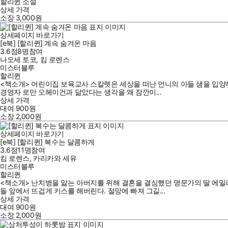
할리퀸 소설
상세 가격
소장
3,000
원
상세페이지 바로가기
[e북] [할리퀸] 계속 숨겨온 마음
3.6점
8
명
참여
나오세 토코
,
킴 로렌스
미스터블루
할리퀸
<책소개> 어린이집 보육교사 스칼렛은 세상을 떠난 언니의 아들 샘을 입양하
경영자 로만 오헤이건과 닮았다는 생각을 왜 잠깐이...
상세 가격
대여
900
원
소장
2,000
원
상세페이지 바로가기
[e북] [할리퀸] 복수는 달콤하게
3.6점
11
명
참여
킴 로렌스
,
카리카와 세유
미스터블루
할리퀸
<책소개> 난치병을 앓는 아버지를 위해 결혼을 결심했던 명문가의 딸 에밀
들 앞에서 뜨겁게 키스를 해버린다. 절망에 빠져 그길...
상세 가격
대여
900
원
소장
2,000
원