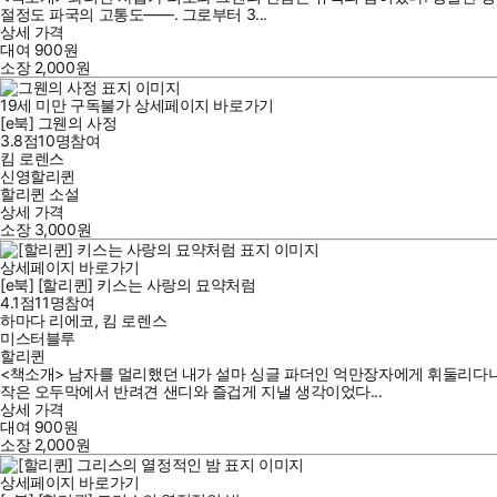
절정도 파국의 고통도――. 그로부터 3...
상세 가격
대여
900
원
소장
2,000
원
19세 미만 구독불가
상세페이지 바로가기
[e북] 그웬의 사정
3.8점
10
명
참여
킴 로렌스
신영할리퀸
할리퀸 소설
상세 가격
소장
3,000
원
상세페이지 바로가기
[e북] [할리퀸] 키스는 사랑의 묘약처럼
4.1점
11
명
참여
하마다 리에코
,
킴 로렌스
미스터블루
할리퀸
<책소개> 남자를 멀리했던 내가 설마 싱글 파더인 억만장자에게 휘둘리다니ㅡ
작은 오두막에서 반려견 샌디와 즐겁게 지낼 생각이었다...
상세 가격
대여
900
원
소장
2,000
원
상세페이지 바로가기