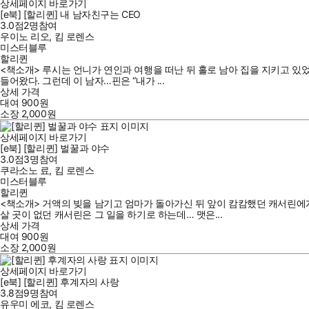
상세페이지 바로가기
[e북] [할리퀸] 내 남자친구는 CEO
3.0점
2
명
참여
우이노 리오
,
킴 로렌스
미스터블루
할리퀸
<책소개> 루시는 언니가 연인과 여행을 떠난 뒤 홀로 남아 집을 지키고 있었
들어왔다. 그런데 이 남자…핀은 “내가 ...
상세 가격
대여
900
원
소장
2,000
원
상세페이지 바로가기
[e북] [할리퀸] 벌꿀과 야수
3.0점
3
명
참여
쿠라소노 료
,
킴 로렌스
미스터블루
할리퀸
<책소개> 거액의 빚을 남기고 엄마가 돌아가신 뒤 앞이 캄캄했던 캐서린에
살 곳이 없던 캐서린은 그 일을 하기로 하는데… 맷은...
상세 가격
대여
900
원
소장
2,000
원
상세페이지 바로가기
[e북] [할리퀸] 후계자의 사랑
3.8점
9
명
참여
유우미 에코
,
킴 로렌스