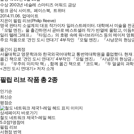
수상
2002년 네슬레 스마티즈 어워드 금상
링크
공식 사이트
,
페이스북
,
트위터
2014.11.06. 업데이트
지은이 필립 리브(Philip Reeve)
영국 판타지 소설계의 대표 작가이자 일러스트레이터. 대학에서 미술을 전공
『모털 엔진』을 출간하면서 곧바로 베스트셀러 작가 반열에 올랐고, 이듬해 
일리 텔레그래프』 『타임스』의 호평 속에 워너브라더스 등의 메이저 영화사
주요 작품으로 ‘견인 도시 연대기’ 4부작인 『모털 엔진』 『사냥꾼의 현상
옮긴이 김희정
서울대학교 영문학과와 한국외국어대학교 통번역대학원을 졸업했다. 현재 가
옮긴 책으로 ‘견인 도시 연대기’ 4부작인 『모털 엔진』 『사냥꾼의 현상
유』 『우주의 마지막 책』, 함께 옮긴 책으로 『코드북』 『두 얼굴의 과학
<견인 도시 연대기> 저자 소개
필립 리브 작품 총 2종
인기순
최신순
평점순
상세페이지 바로가기
철도 네트워크 제국1-레일 헤드
5.0점
1
명
참여
필립 리브
서현정
번역