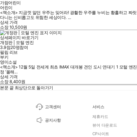
가람어린이
어린이
<책소개> 지금껏 알던 우주는 잊어라! 광활한 우주를 누비는 황홀하고 짜릿
다니는 신비롭고도 위험한 세상이다. ...
상세 가격
소장
10,500
원
상세페이지 바로가기
개정판 | 모털 엔진
3.9점
20
명
참여
필립 리브
부키
영미소설
<책소개> 12월 5일 전세계 최초 IMAX 대개봉 견인 도시 연대기 1 모털 엔진
정 ‘올해...
상세 가격
소장
8,400
원
본문 끝
최상단으로 돌아가기
고객센터
서비스
제휴카드
공지사항
뷰어 다운로드
CP사이트