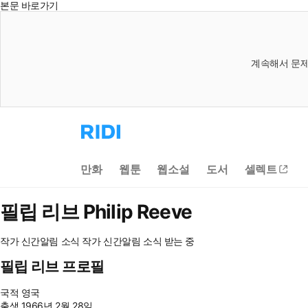
본문 바로가기
계속해서 문제
리
디
홈
으
만화
웹툰
웹소설
도서
셀렉트
로
이
동
필립 리브
Philip Reeve
작가 신간알림
소식
작가 신간알림
소식 받는 중
필립 리브 프로필
국적
영국
출생
1966년 2월 28일