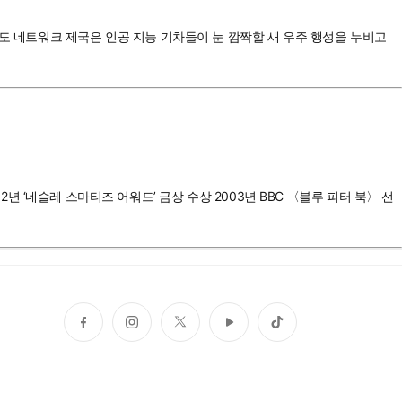
철도 네트워크 제국은 인공 지능 기차들이 눈 깜짝할 새 우주 행성을 누비고
02년 ‘네슬레 스마티즈 어워드’ 금상 수상 2003년 BBC 〈블루 피터 북〉 선
페
인
트
유
틱
이
스
위
튜
톡
스
타
터
브
북
그
램