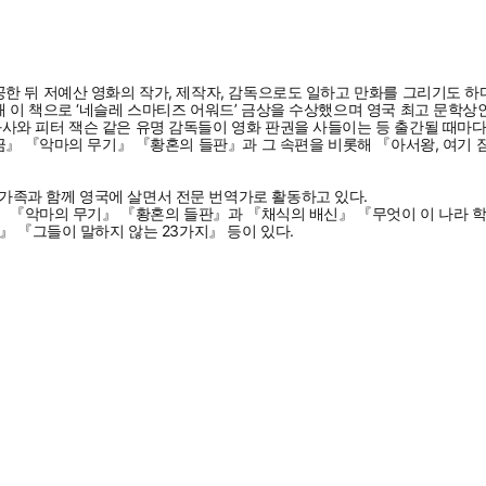
한 뒤 저예산 영화의 작가, 제작자, 감독으로도 일하고 만화를 그리기도 하
이 책으로 ‘네슬레 스마티즈 어워드’ 금상을 수상했으며 영국 최고 문학상인
와 피터 잭슨 같은 유명 감독들이 영화 판권을 사들이는 등 출간될 때마다
금』 『악마의 무기』 『황혼의 들판』과 그 속편을 비롯해 『아서왕, 여기 
족과 함께 영국에 살면서 전문 번역가로 활동하고 있다.
금』 『악마의 무기』 『황혼의 들판』과 『채식의 배신』 『무엇이 이 나라
』 『그들이 말하지 않는 23가지』 등이 있다.