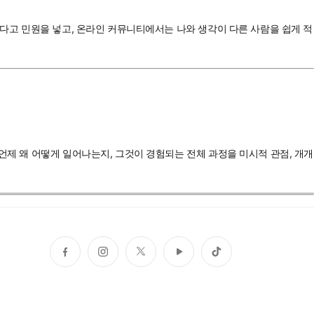
춥다고 민원을 넣고, 온라인 커뮤니티에서는 나와 생각이 다른 사람을 쉽게 적
언제 왜 어떻게 일어나는지, 그것이 경험되는 전체 과정을 미시적 관점, 개개
페
인
트
유
틱
이
스
위
튜
톡
스
타
터
브
북
그
램