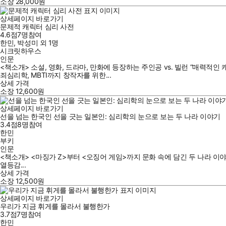
소장
28,000
원
상세페이지 바로가기
문제적 캐릭터 심리 사전
4.6점
7
명
참여
한민
,
박성미
외
1명
시크릿하우스
인문
<책소개> 소설, 영화, 드라마, 만화에 등장하는 주인공 vs. 빌런 “매력
죄심리학, MBTI까지 창작자를 위한...
상세 가격
소장
12,600
원
상세페이지 바로가기
선을 넘는 한국인 선을 긋는 일본인: 심리학의 눈으로 보는 두 나라 이야기
3.4점
8
명
참여
한민
부키
인문
<책소개> <마징가 Z>부터 <오징어 게임>까지 문화 속에 담긴 두 나라 이
열등감...
상세 가격
소장
12,500
원
상세페이지 바로가기
우리가 지금 휘게를 몰라서 불행한가
3.7점
7
명
참여
한민