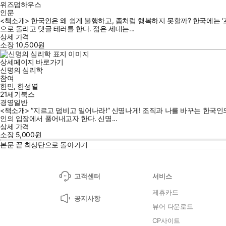
위즈덤하우스
인문
<책소개> 한국인은 왜 쉽게 불행하고, 좀처럼 행복하지 못할까? 한국에는 ‘
으로 돌리고 댓글 테러를 한다. 젊은 세대는...
상세 가격
소장
10,500
원
상세페이지 바로가기
신명의 심리학
참여
한민
,
한성열
21세기북스
경영일반
<책소개> “지르고 덤비고 일어나라!” 신명나게! 조직과 나를 바꾸는 한국인
인의 입장에서 풀어내고자 한다. 신명...
상세 가격
소장
5,000
원
본문 끝
최상단으로 돌아가기
고객센터
서비스
제휴카드
공지사항
뷰어 다운로드
CP사이트