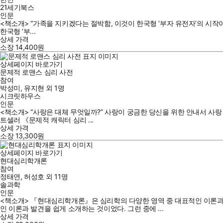
21세기북스
인문
<책소개> “가족을 지키겠다는 절박함, 이것이 한국형 ‘부자 유전자’의 시작이
한국형 ‘부...
상세 가격
소장
14,400
원
상세페이지 바로가기
문제적 로맨스 심리 사전
참여
박성미
,
유지현
외
1명
시크릿하우스
인문
<책소개> “사랑은 대체 무엇일까?” 사랑이 궁금한 당신을 위한 안내서 사랑 
트셀러 《문제적 캐릭터 심리 ...
상세 가격
소장
13,300
원
상세페이지 바로가기
현대심리학개론
참여
정태연
,
허성호
외
11명
솔과학
인문
<책소개> 『현대심리학개론』은 심리학의 다양한 영역 중 대표적인 이론과 발
인 이론과 발견을 쉽게 소개하는 것이었다. 그런 중에 ...
상세 가격