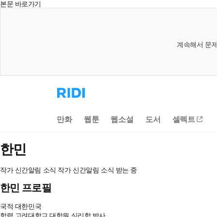
본문 바로가기
계속해서 문제
리
디
홈
으
만화
웹툰
웹소설
도서
셀렉트
로
이
동
한민
작가 신간알림
소식
작가 신간알림
소식 받는 중
한민 프로필
국적
대한민국
학력
고려대학교 대학원 심리학 박사