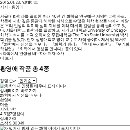
2015.01.23. 업데이트
저자 - 황영애
서울대 화학과를 졸업한 이래 40년 간 화학을 연구해온 저명한 과학자로,
학문에 대한 깊은 통찰과 해박한 지식으로 수많은 화학 현상들 속에서 깨달
은 우리 인생의 의미와 삶의 지혜를 여러 매체의 칼럼을 통해 들려주고 있
다. 서울대학교 화학과를 졸업하고, 시카고 대학교(University of Chicago)
화학과 석사를 거쳐 오하이오 주립대학교(The Ohio State University) 박사
학위를 받았다. 현재 상명대학교 명예 교수로 재직 중이다. 저서 및 역서로
『화학에서 인생을 배우다』 『화학의 원리』 『현대 무기화학』 『무기화
학실험』『화학에서 영성을 만나다』등이 있다.
<화학에서 인생을 배우다> 저자 소개
더 보기
황영애 작품 총 4종
정렬 순서
상세페이지 바로가기
화학에서 인생을 배우다
황영애
더숲
자연과학
4.3점
7
명
참여
상세 가격
소장
9,800
원