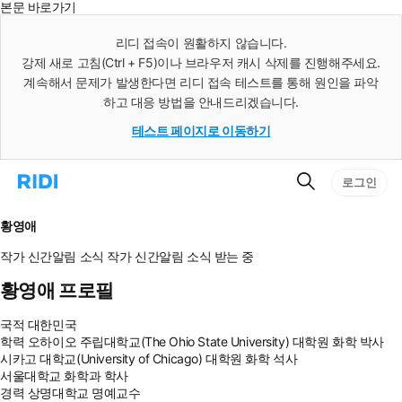
본문 바로가기
인
스
리디 접속이 원활하지 않습니다.
턴
강제 새로 고침(Ctrl + F5)이나 브라우저 캐시 삭제를 진행해주세요.
트
검
계속해서 문제가 발생한다면 리디 접속 테스트를 통해 원인을 파악
색
하고 대응 방법을 안내드리겠습니다.
테스트 페이지로 이동하기
검
리
로그인
색
디
홈
으
황영애
로
이
작가 신간알림
소식
작가 신간알림
소식 받는 중
동
황영애 프로필
국적
대한민국
학력
오하이오 주립대학교(The Ohio State University) 대학원 화학 박사
시카고 대학교(University of Chicago) 대학원 화학 석사
서울대학교 화학과 학사
경력
상명대학교 명예교수