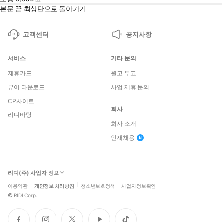
본문 끝
최상단으로 돌아가기
고객센터
공지사항
서비스
기타 문의
제휴카드
원고 투고
뷰어 다운로드
사업 제휴 문의
CP사이트
회사
리디바탕
회사 소개
인재채용
리디(주) 사업자 정보
이용약관
개인정보 처리방침
청소년보호정책
사업자정보확인
©
RIDI Corp.
페
인
트
유
틱