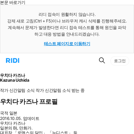
본문 바로가기
인
스
리디 접속이 원활하지 않습니다.
턴
강제 새로 고침(Ctrl + F5)이나 브라우저 캐시 삭제를 진행해주세요.
트
검
계속해서 문제가 발생한다면 리디 접속 테스트를 통해 원인을 파악
색
하고 대응 방법을 안내드리겠습니다.
테스트 페이지로 이동하기
검
리
로그인
색
디
홈
으
우치다 카즈나
로
Kazuna Uchida
이
동
작가 신간알림
소식
작가 신간알림
소식 받는 중
우치다 카즈나 프로필
국적
일본
2016.10.05. 업데이트
우치다 카즈나
일본의 BL 만화가.
대표작 「로맨스의 달인」 「누디스트」 등