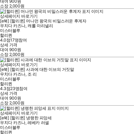
대여
900
원
소장
2,000
원
상세페이지 바로가기
[e북] [할리퀸] 머나먼 왕국의 비밀스러운 후계자
우치다 카즈나
,
캐롤 마리넬리
미스터블루
할리퀸
4.0점
17
명
참여
상세 가격
대여
900
원
소장
2,000
원
상세페이지 바로가기
[e북] [할리퀸] 사과에 대한 이브의 거짓말
우치다 카즈나
,
조 리
미스터블루
할리퀸
4.3점
23
명
참여
상세 가격
대여
900
원
소장
2,000
원
상세페이지 바로가기
[e북] [할리퀸] 냉랭한 피앙세
우치다 카즈나
,
레베카 러셀
미스터블루
할리퀸