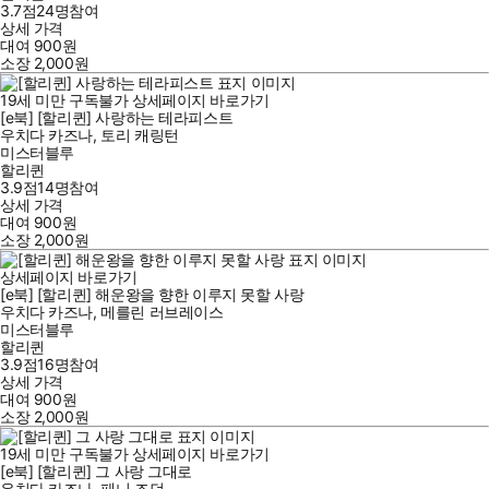
3.7점
24
명
참여
상세 가격
대여
900
원
소장
2,000
원
19세 미만 구독불가
상세페이지 바로가기
[e북] [할리퀸] 사랑하는 테라피스트
우치다 카즈나
,
토리 캐링턴
미스터블루
할리퀸
3.9점
14
명
참여
상세 가격
대여
900
원
소장
2,000
원
상세페이지 바로가기
[e북] [할리퀸] 해운왕을 향한 이루지 못할 사랑
우치다 카즈나
,
메를린 러브레이스
미스터블루
할리퀸
3.9점
16
명
참여
상세 가격
대여
900
원
소장
2,000
원
19세 미만 구독불가
상세페이지 바로가기
[e북] [할리퀸] 그 사랑 그대로
우치다 카즈나
,
페니 조던