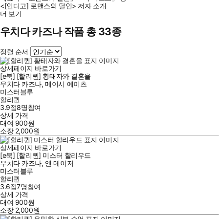
<[인디고] 로맨스의 달인> 저자 소개
더 보기
우치다 카즈나 작품 총 33종
정렬 순서
상세페이지 바로가기
[e북] [할리퀸] 황태자와 결혼을
우치다 카즈나
,
메이시 예이츠
미스터블루
할리퀸
3.9점
8
명
참여
상세 가격
대여
900
원
소장
2,000
원
상세페이지 바로가기
[e북] [할리퀸] 미스터 할리우드
우치다 카즈나
,
앤 메이저
미스터블루
할리퀸
3.6점
7
명
참여
상세 가격
대여
900
원
소장
2,000
원