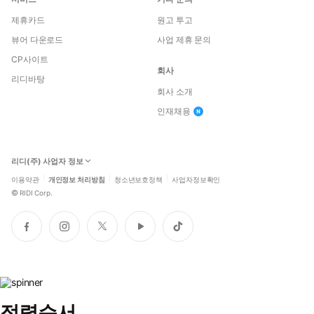
제휴카드
원고 투고
뷰어 다운로드
사업 제휴 문의
CP사이트
회사
리디바탕
회사 소개
인재채용
리디(주) 사업자 정보
이용약관
개인정보 처리방침
청소년보호정책
사업자정보확인
©
RIDI Corp.
페
인
트
유
틱
이
스
위
튜
톡
스
타
터
브
북
그
램
정렬순서