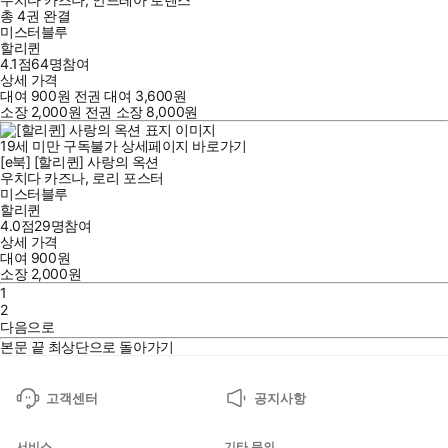
총 4권
완결
미스터블루
할리퀸
4.1점
64
명
참여
상세 가격
대여
900
원
전권 대여
3,600
원
소장
2,000
원
전권 소장
8,000
원
19세 미만 구독불가
상세페이지 바로가기
[e북] [할리퀸] 사랑의 옥션
우치다 카즈나
,
로리 포스터
미스터블루
할리퀸
4.0점
29
명
참여
상세 가격
대여
900
원
소장
2,000
원
1
2
다음으로
본문 끝
최상단으로 돌아가기
고객센터
공지사항
서비스
기타 문의