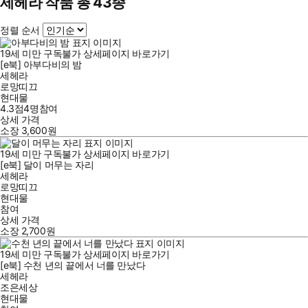
세헤라 작품 총 43종
정렬 순서
19세 미만 구독불가
상세페이지 바로가기
[e북] 아부다비의 밤
세헤라
로망띠끄
현대물
4.3점
4
명
참여
상세 가격
소장
3,600
원
19세 미만 구독불가
상세페이지 바로가기
[e북] 달이 머무는 자리
세헤라
로망띠끄
현대물
참여
상세 가격
소장
2,700
원
19세 미만 구독불가
상세페이지 바로가기
[e북] 수천 년의 끝에서 너를 만났다
세헤라
조은세상
현대물