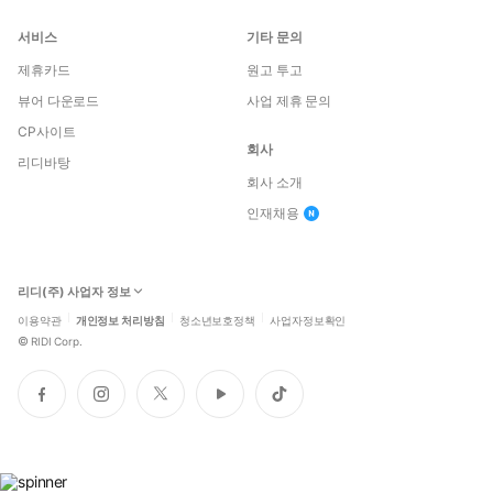
서비스
기타 문의
제휴카드
원고 투고
뷰어 다운로드
사업 제휴 문의
CP사이트
회사
리디바탕
회사 소개
인재채용
리디(주) 사업자 정보
이용약관
개인정보 처리방침
청소년보호정책
사업자정보확인
©
RIDI Corp.
페
인
트
유
틱
이
스
위
튜
톡
스
타
터
브
북
그
램