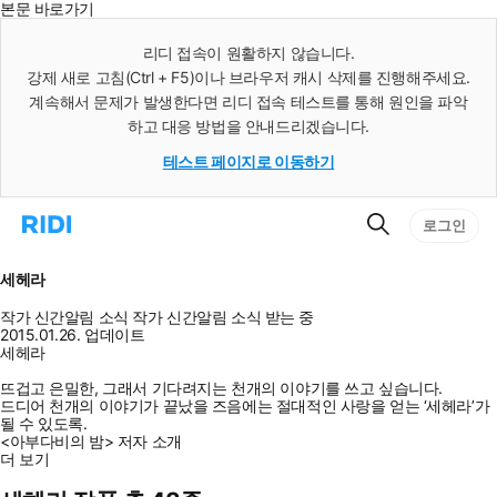
본문 바로가기
인
스
리디 접속이 원활하지 않습니다.
턴
강제 새로 고침(Ctrl + F5)이나 브라우저 캐시 삭제를 진행해주세요.
트
검
계속해서 문제가 발생한다면 리디 접속 테스트를 통해 원인을 파악
색
하고 대응 방법을 안내드리겠습니다.
테스트 페이지로 이동하기
검
리
로그인
색
디
홈
으
세헤라
로
이
작가 신간알림
소식
작가 신간알림
소식 받는 중
동
2015.01.26. 업데이트
세헤라
뜨겁고 은밀한, 그래서 기다려지는 천개의 이야기를 쓰고 싶습니다.
드디어 천개의 이야기가 끝났을 즈음에는 절대적인 사랑을 얻는 ‘세헤라’가
될 수 있도록.
<아부다비의 밤> 저자 소개
더 보기