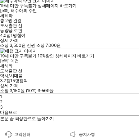
19세 미만 구독불가
상세페이지 바로가기
[e북] 해수아의 주인
세헤라
총 2권
완결
도서출판 선
동양풍 로판
4.0점
1
명
참여
상세 가격
소장
3,500
원
전권 소장
7,000
원
19세 미만 구독불가
10
%
할인
상세페이지 바로가기
[e북] 애첩
세헤라
도서출판 선
역사/시대물
3.7점
15
명
참여
상세 가격
소장
3,150
원
(10%
)
3,500
원
1
2
3
다음으로
본문 끝
최상단으로 돌아가기
고객센터
공지사항