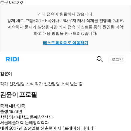
본문 바로가기
인
스
리디 접속이 원활하지 않습니다.
턴
강제 새로 고침(Ctrl + F5)이나 브라우저 캐시 삭제를 진행해주세요.
트
검
계속해서 문제가 발생한다면 리디 접속 테스트를 통해 원인을 파악
색
하고 대응 방법을 안내드리겠습니다.
테스트 페이지로 이동하기
검
리
로그인
색
디
홈
으
김윤이
로
이
작가 신간알림
소식
작가 신간알림
소식 받는 중
동
김윤이 프로필
국적
대한민국
출생
1976년
학력
명지대학교 문예창작학과
서울예술대학 문예창작학과
데뷔
2007년 조선일보 신춘문예 시 `트레이싱 페이퍼`