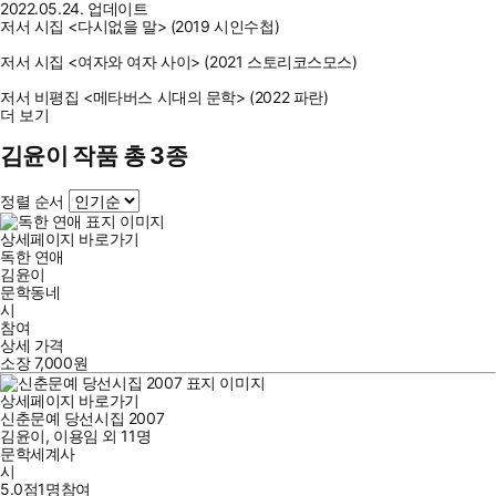
2022.05.24. 업데이트
저서 시집 <다시없을 말> (2019 시인수첩)
저서 시집 <여자와 여자 사이> (2021 스토리코스모스)
저서 비평집 <메타버스 시대의 문학> (2022 파란)
더 보기
김윤이 작품 총 3종
정렬 순서
상세페이지 바로가기
독한 연애
김윤이
문학동네
시
참여
상세 가격
소장
7,000
원
상세페이지 바로가기
신춘문예 당선시집 2007
김윤이
,
이용임
외
11명
문학세계사
시
5.0점
1
명
참여