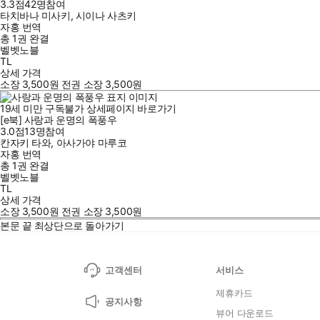
3.3점
42
명
참여
타치바나 미사키
,
시이나 사츠키
자홍
번역
총 1권
완결
벨벳노블
TL
상세 가격
소장
3,500
원
전권 소장
3,500
원
19세 미만 구독불가
상세페이지 바로가기
[e북] 사랑과 운명의 폭풍우
3.0점
13
명
참여
칸자키 타와
,
아사가야 마루코
자홍
번역
총 1권
완결
벨벳노블
TL
상세 가격
소장
3,500
원
전권 소장
3,500
원
본문 끝
최상단으로 돌아가기
고객센터
서비스
제휴카드
공지사항
뷰어 다운로드