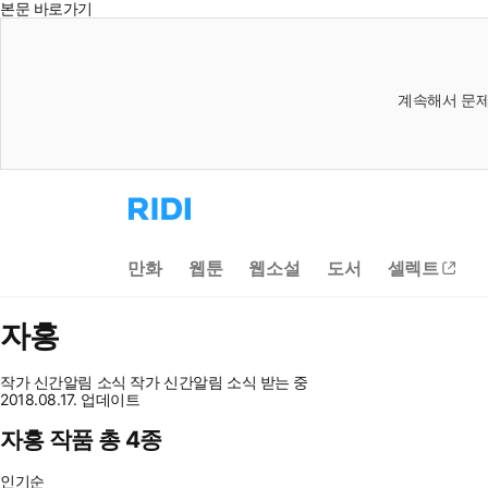
본문 바로가기
계속해서 문제
리
디
홈
으
만화
웹툰
웹소설
도서
셀렉트
로
이
동
자홍
작가 신간알림
소식
작가 신간알림
소식 받는 중
2018.08.17. 업데이트
자홍 작품 총 4종
인기순