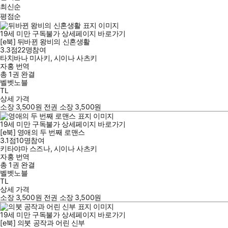
최신순
평점순
19세 미만 구독불가
상세페이지 바로가기
[e북] 뒤바뀐 왕비의 신혼생활
3.3점
22
명
참여
타치바나 미사키
,
시이나 사츠키
자홍
번역
총 1권
완결
벨벳노블
TL
상세 가격
소장
3,500
원
전권 소장
3,500
원
19세 미만 구독불가
상세페이지 바로가기
[e북] 영애의 두 번째 로맨스
3.1점
10
명
참여
키타야마 스즈나
,
시이나 사츠키
자홍
번역
총 1권
완결
벨벳노블
TL
상세 가격
소장
3,500
원
전권 소장
3,500
원
19세 미만 구독불가
상세페이지 바로가기
[e북] 의붓 공작과 어린 신부