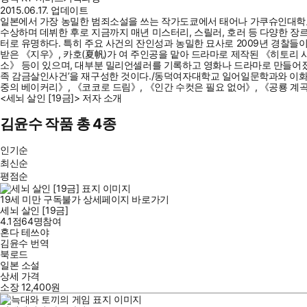
2015.06.17. 업데이트
일본에서 가장 농밀한 범죄소설을 쓰는 작가도쿄에서 태어나 가쿠슈인대학교 
수상하며 데뷔한 후로 지금까지 매년 미스터리, 스릴러, 호러 등 다양한 장르
터로 유명하다. 특히 주요 사건의 잔인성과 농밀한 묘사로 2009년 경찰
받은 《지우》, 카호(夏帆)가 여 주인공을 맡아 드라마로 제작된 《히토리
소》 등이 있으며, 대부분 밀리언셀러를 기록하고 영화나 드라마로 만들어졌
족 감금살인사건’을 재구성한 것이다./동덕여자대학교 일어일문학과와 이화
중의 베이커리》, 《코코로 드림》, 《인간 수컷은 필요 없어》, 《공룡 계
<세뇌 살인 [19금]> 저자 소개
김윤수 작품 총 4종
인기순
최신순
평점순
19세 미만 구독불가
상세페이지 바로가기
세뇌 살인 [19금]
4.1점
64
명
참여
혼다 테쓰야
김윤수
번역
북로드
일본 소설
상세 가격
소장
12,400
원