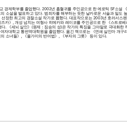
경제학부를 졸업했다. 2002년 흡혈귀를 주인공으로 한 에로틱 SF소설 
의 소설을 발표하고 있다. 범죄자를 해부하는 듯한 날카로운 서술과 밀도 높은
들이 선정한 최고의 경찰소설 작가로 뽑혔다. 대표작으로는 2003년 호러서
 시즈카》, 개성 넘치는 여형사 히메카와 레이코를 주인공으로 한 《스트로베
다. 《세뇌 살인》(원제：짐승의 성)은 작가의 특징을 그야말로 극대화한 작
여자대학교 통번역대학원을 졸업했다. 옮긴 책으로는 《연쇄 살인마 개구리 
곡의 소녀들》, 《올가미의 반어법》, 《부자의 그릇》 등이 있다.