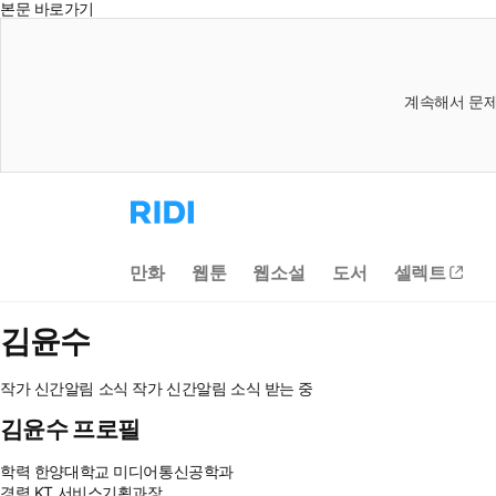
본문 바로가기
계속해서 문제
리
디
홈
으
만화
웹툰
웹소설
도서
셀렉트
로
이
동
김윤수
작가 신간알림
소식
작가 신간알림
소식 받는 중
김윤수 프로필
학력
한양대학교 미디어통신공학과
경력
KT 서비스기획과장