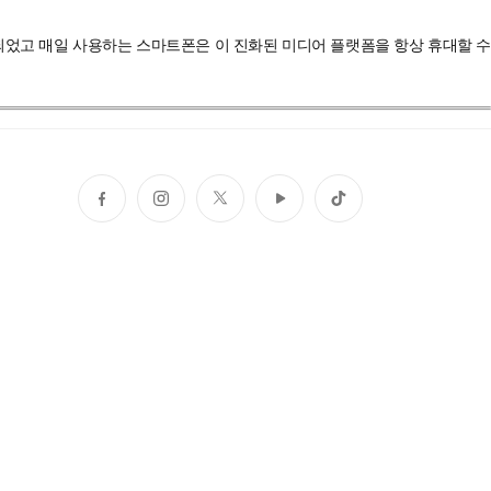
 되었고 매일 사용하는 스마트폰은 이 진화된 미디어 플랫폼을 항상 휴대할 수
페
인
트
유
틱
이
스
위
튜
톡
스
타
터
브
북
그
램