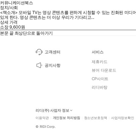
커뮤니케이션북스
정치/사회
<책소개> 모바일 TV는 영상 콘텐츠를 편하게 시청할 수 있는 진화된 미디
있게 한다. 영상 콘텐츠는 더 이상 우리가 기다리고...
상세 가격
소장
9,600
원
본문 끝
최상단으로 돌아가기
고객센터
서비스
제휴카드
공지사항
뷰어 다운로드
CP사이트
리디바탕
리디(주) 사업자 정보
이용약관
개인정보 처리방침
청소년보호정책
사업자정보확인
©
RIDI Corp.