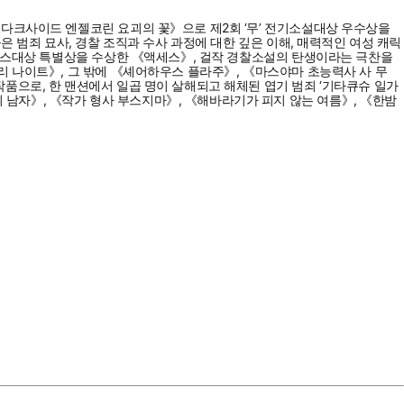
《다크사이드 엔젤코린 요괴의 꽃》으로 제2회 ‘무’ 전기소설대상 우수상을
 범죄 묘사, 경찰 조직과 수사 과정에 대한 깊은 이해, 매력적인 여성 캐릭
스펜스대상 특별상을 수상한 《액세스》, 걸작 경찰소설의 탄생이라는 극찬을
리 나이트》, 그 밖에 《셰어하우스 플라주》, 《마스야마 초능력사 사 무
품으로, 한 맨션에서 일곱 명이 살해되고 해체된 엽기 범죄 ‘기타큐슈 일가
남자》, 《작가 형사 부스지마》, 《해바라기가 피지 않는 여름》, 《한밤