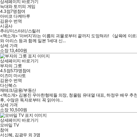
상세페이지 바로가기
늑대와 토끼의 게임
4.3점
7
명
참여
아비코 다케마루
김윤수
번역
시공사
추리/미스터리/스릴러
<책소개> ‘아버지’라는 이름의 괴물로부터 끝까지 도망쳐라! 《살육에 이르
와 아리스 등과 함께 일본 1세대 신...
상세 가격
소장
13,400
원
상세페이지 바로가기
부자의 그릇
4.5점
573
명
참여
이즈미 마사토
김윤수
번역
다산북스
재테크/금융/부동산
<책소개> 김봉진 우아한형제들 의장, 청울림 유대열 대표, 하정우 배우 추천 
후, 수많은 독자로부터 꼭 읽어야...
상세 가격
소장
10,500
원
상세페이지 바로가기
모바일 TV
참여
서신혜
,
김광우
외
3명