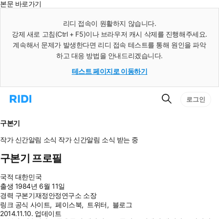
본문 바로가기
인
스
리디 접속이 원활하지 않습니다.
턴
강제 새로 고침(Ctrl + F5)이나 브라우저 캐시 삭제를 진행해주세요.
트
검
계속해서 문제가 발생한다면 리디 접속 테스트를 통해 원인을 파악
색
하고 대응 방법을 안내드리겠습니다.
테스트 페이지로 이동하기
검
리
로그인
색
디
홈
으
구본기
로
이
작가 신간알림
소식
작가 신간알림
소식 받는 중
동
구본기 프로필
국적
대한민국
출생
1984년 6월 11일
경력
구본기재정안정연구소 소장
링크
공식 사이트
,
페이스북
,
트위터
,
블로그
2014.11.10. 업데이트