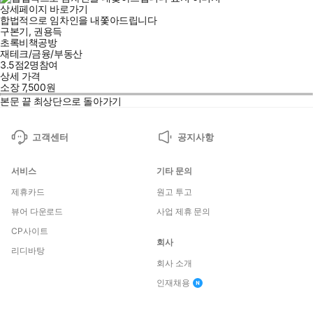
상세페이지 바로가기
합법적으로 임차인을 내쫓아드립니다
구본기
,
권용득
초록비책공방
재테크/금융/부동산
3.5점
2
명
참여
상세 가격
소장
7,500
원
본문 끝
최상단으로 돌아가기
고객센터
공지사항
서비스
기타 문의
제휴카드
원고 투고
뷰어 다운로드
사업 제휴 문의
CP사이트
회사
리디바탕
회사 소개
인재채용