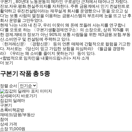
구본기 _ 80년대 노동운동의 메카인 구로공단 근처에서 태어나고 자랐다.
진보․자유․평화․현실주의자를 자처한다. 주류 금융계에서 인기 컨설턴트로
활약하고 유진컨설팅이라는 재무설계 회사를 운영했으나 ‘돈을 모으고 싶
다’는 보통 사람의 열정을 이용하는 금융시스템의 부조리에 눈을 뜨고 난 후
회사 운영을 그만두었다.
현재 ‘나는 나와 내 친구, 우리 이웃이 왜 돈에 쪼들려 사는지를 연구합니
다’를 모토로 하는 〈구본기생활경제연구소〉의 소장으로, 상위 10%를 위
한 경제․재테크 정보가 아닌 90%의 보통 사람들을 위한 제3금융․보험․부동
산․소비연구 및 컨설팅에 주력하고 있다.
〈한겨레신문〉〈경향신문〉 등의 언론 매체에 간헐적으로 컬럼을 기고한
다. 저서로는 《당신이 믿고 가입한 보험을 의심하라》《월급을 경영하
라》《우리는 왜 소비를 줄이지 못하는가》 등이 있다.
<합법적으로 임차인을 내쫓아드립니다> 저자 소개
더 보기
구본기 작품 총 5종
정렬 순서
상세페이지 바로가기
집값의 딜레마
구본기
초록비책공방
재테크/금융/부동산
참여
상세 가격
소장
11,000
원