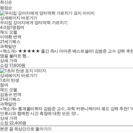
최신순
평점순
상세페이지 바로가기
우리집 강아지에게 양자역학 가르치기
4.0점
1
명
참여
채드 오젤
이덕환
번역
21세기북스
과학일반
<책소개> ★★★★★ 출간 즉시 아마존 베스트셀러! 김범준 교수 강력 추천!
명을 불러온 행...
상세 가격
소장
17,600
원
상세페이지 바로가기
1초의 탄생
참여
채드 오젤
김동규
번역
21세기북스
과학일반
<책소개> 통계물리학자 김범준 교수, 과학 커뮤니케이터 궤도 강력 추천! 
인류사와 함께한 시간 측정에 대한 모든 것!...
상세 가격
소장
22,400
원
본문 끝
최상단으로 돌아가기