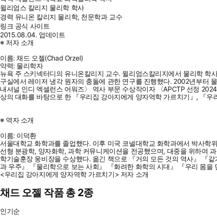
윌리엄스 칼리지 물리학 학사
경력
유니온 칼리지 물리학, 천문학과 교수
링크
공식 사이트
2015.08.04. 업데이트
※ 저자 소개
이름: 채드 오젤(Chad Orzel)
약력: 물리학자
뉴욕 주 스키넥터디의 유니온칼리지 교수. 윌리엄스칼리지에서 물리학 학
구실에서 레이저 냉각 원자의 충돌에 관한 연구를 진행했다. 2002년부터 물리
내셔널 인디 엑셀런스 어워즈〉 역사 부문 수상작이자 〈APCTP 선정 20
상의 대화를 바탕으로 한 『우리집 강아지에게 양자역학 가르치기』, 『우
※ 역자 소개
이름: 이덕환
서울대학교 화학과를 졸업했다. 이후 미국 코넬대학교 화학과에서 박사학위
선형 분광학, 양자화학, 과학 커뮤니케이션을 전공했으며, 대중을 위하여 과
학기술훈장 웅비장을 수상했다. 옮긴 책으로 『거의 모든 것의 역사』 『같기
과 우주』 『물리학으로 보는 사회』 『화려한 화학의 시대』 『우리 몸을 
<우리집 강아지에게 양자역학 가르치기> 저자 소개
채드 오젤 작품 총 2종
인기순