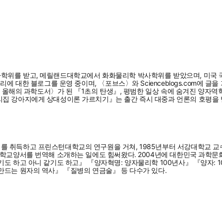
사학위를 받고, 메릴랜드대학교에서 화화물리학 박사학위를 받았으며, 미국
에 대한 블로그를 운영 중이며, 〈포브스〉와 Scienceblogs.com에 글
24 올해의 과학도서〉가 된 『1초의 탄생』, 평범한 일상 속에 숨겨진 양
리집 강아지에게 상대성이론 가르치기』는 출간 즉시 대중과 언론의 호평을
를 취득하고 프린스턴대학교의 연구원을 거쳐, 1985년부터 서강대학교 교
학교양서를 번역해 소개하는 일에도 힘써왔다. 2004년에 대한민국 과학문화상
도 하고 아니 같기도 하고』 『양자혁명: 양자물리학 100년사』 『양자: 
만드는 원자의 역사』 『질병의 연금술』 등 다수가 있다.