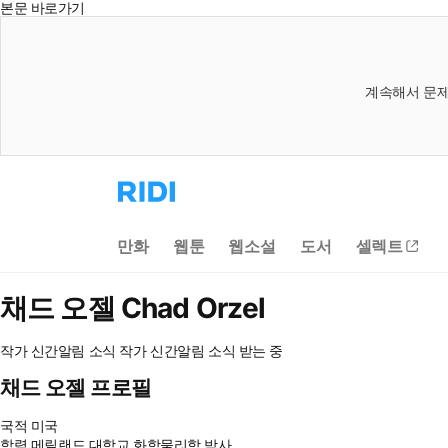
본문 바로가기
계속해서 문제
리
디
홈
으
만화
웹툰
웹소설
도서
셀렉트
로
이
동
채드 오젤
Chad Orzel
작가 신간알림
소식
작가 신간알림
소식 받는 중
채드 오젤 프로필
국적
미국
학력
메릴랜드 대학교 화학물리학 박사