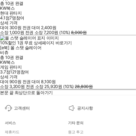
총 10권
완결
KW북스
현대 판타지
4.1점
7
명
참여
상세 가격
대여
300
원
전권 대여
2,400
원
소장
1,000
원
전권 소장
7,200
원
(10%
)
8,000
원
10
%
할인
1
권
무료
상세페이지 바로가기
[e북] 올 스탯 슬레이어
비츄
총 10권
완결
KW북스
게임 판타지
3.7점
121
명
참여
상세 가격
대여
900
원
전권 대여
8,100
원
소장
3,200
원
전권 소장
25,920
원
(10%
)
28,800
원
본문 끝
최상단으로 돌아가기
고객센터
공지사항
서비스
기타 문의
제휴카드
원고 투고