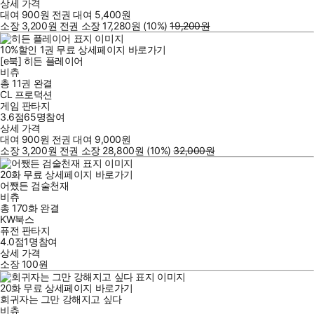
상세 가격
대여
900
원
전권 대여
5,400
원
소장
3,200
원
전권 소장
17,280
원
(10%
)
19,200
원
10
%
할인
1
권
무료
상세페이지 바로가기
[e북] 히든 플레이어
비츄
총 11권
완결
CL 프로덕션
게임 판타지
3.6점
65
명
참여
상세 가격
대여
900
원
전권 대여
9,000
원
소장
3,200
원
전권 소장
28,800
원
(10%
)
32,000
원
20
화
무료
상세페이지 바로가기
어쨌든 검술천재
비츄
총 170화
완결
KW북스
퓨전 판타지
4.0점
1
명
참여
상세 가격
소장
100
원
20
화
무료
상세페이지 바로가기
회귀자는 그만 강해지고 싶다
비츄