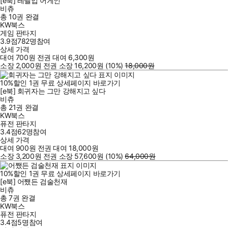
[e북] 레벨업 어게인
비츄
총 10권
완결
KW북스
게임 판타지
3.9점
782
명
참여
상세 가격
대여
700
원
전권 대여
6,300
원
소장
2,000
원
전권 소장
16,200
원
(10%
)
18,000
원
10
%
할인
1
권
무료
상세페이지 바로가기
[e북] 회귀자는 그만 강해지고 싶다
비츄
총 21권
완결
KW북스
퓨전 판타지
3.4점
62
명
참여
상세 가격
대여
900
원
전권 대여
18,000
원
소장
3,200
원
전권 소장
57,600
원
(10%
)
64,000
원
10
%
할인
1
권
무료
상세페이지 바로가기
[e북] 어쨌든 검술천재
비츄
총 7권
완결
KW북스
퓨전 판타지
3.4점
5
명
참여