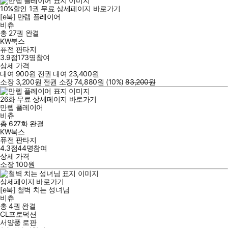
10
%
할인
1
권
무료
상세페이지 바로가기
[e북] 만렙 플레이어
비츄
총 27권
완결
KW북스
퓨전 판타지
3.9점
173
명
참여
상세 가격
대여
900
원
전권 대여
23,400
원
소장
3,200
원
전권 소장
74,880
원
(10%
)
83,200
원
26
화
무료
상세페이지 바로가기
만렙 플레이어
비츄
총 627화
완결
KW북스
퓨전 판타지
4.3점
44
명
참여
상세 가격
소장
100
원
상세페이지 바로가기
[e북] 철벽 치는 성녀님
비츄
총 4권
완결
CL프로덕션
서양풍 로판