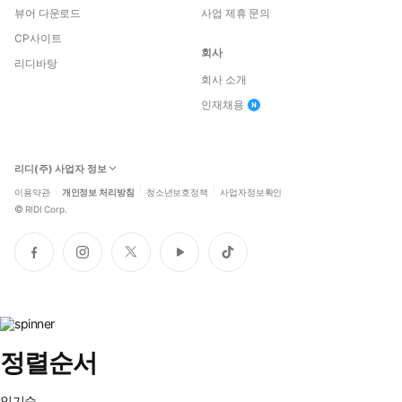
뷰어 다운로드
사업 제휴 문의
CP사이트
회사
리디바탕
회사 소개
인재채용
리디(주) 사업자 정보
이용약관
개인정보 처리방침
청소년보호정책
사업자정보확인
©
RIDI Corp.
페
인
트
유
틱
이
스
위
튜
톡
스
타
터
브
북
그
램
정렬순서
인기순