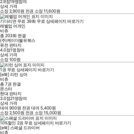
2.9점
19
명
참여
상세 가격
소장
2,900
원
전권 소장
11,600
원
기다리면 무료
39
화
무료
상세페이지 바로가기
레벨업 어게인
비츄
총 203화
완결
(주)케이더블유북스
퓨전 판타지
4.0점
1
명
참여
상세 가격
소장
100
원
1
권
무료
상세페이지 바로가기
[e북] 리턴 싱어
비츄
총 7권
완결
몬스터
현대 판타지
3.0점
21
명
참여
상세 가격
대여
900
원
전권 대여
5,400
원
소장
2,500
원
전권 소장
15,000
원
10
%
할인
2
권
무료
상세페이지 바로가기
[e북] 스페셜 드라이버
비츄