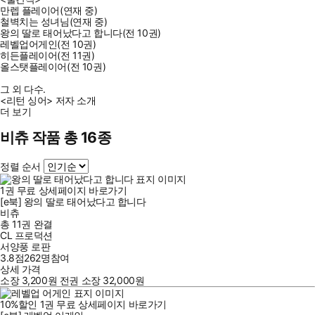
만렙 플레이어(연재 중)
철벽치는 성녀님(연재 중)
왕의 딸로 태어났다고 합니다(전 10권)
레벨업어게인(전 10권)
히든플레이어(전 11권)
올스탯플레이어(전 10권)
그 외 다수.
<리턴 싱어> 저자 소개
더 보기
비츄 작품 총 16종
정렬 순서
1
권
무료
상세페이지 바로가기
[e북] 왕의 딸로 태어났다고 합니다
비츄
총 11권
완결
CL 프로덕션
서양풍 로판
3.8점
262
명
참여
상세 가격
소장
3,200
원
전권 소장
32,000
원
10
%
할인
1
권
무료
상세페이지 바로가기