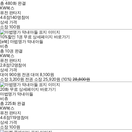
총 480화
완결
KW북스
퓨전 판타지
4.6점
140
명
참여
상세 가격
소장
100
원
10
%
할인
1
권
무료
상세페이지 바로가기
[e북] 마법명가 막내아들
비츄
총 10권
완결
KW북스
퓨전 판타지
2.8점
12
명
참여
상세 가격
대여
900
원
전권 대여
8,100
원
소장
3,200
원
전권 소장
25,920
원
(10%
)
28,800
원
20
화
무료
상세페이지 바로가기
마법명가 막내아들
비츄
총 225화
완결
KW북스
퓨전 판타지
4.6점
119
명
참여
상세 가격
소장
100
원