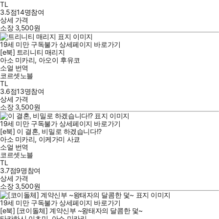
TL
3.5점
14
명
참여
상세 가격
소장
3,500
원
19세 미만 구독불가
상세페이지 바로가기
[e북] 트리니티 매리지
아소 미카리
,
아오이 후유코
소얼
번역
코르셋노블
TL
3.6점
13
명
참여
상세 가격
소장
3,500
원
19세 미만 구독불가
상세페이지 바로가기
[e북] 이 결혼, 비밀로 하겠습니다!?
아소 미카리
,
이케가미 사쿄
소얼
번역
코르셋노블
TL
3.7점
9
명
참여
상세 가격
소장
3,500
원
19세 미만 구독불가
상세페이지 바로가기
[e북] [코이돌체] 계약신부 ~왕태자의 달콤한 덫~
타카하시 이츠미
,
아소 미카리