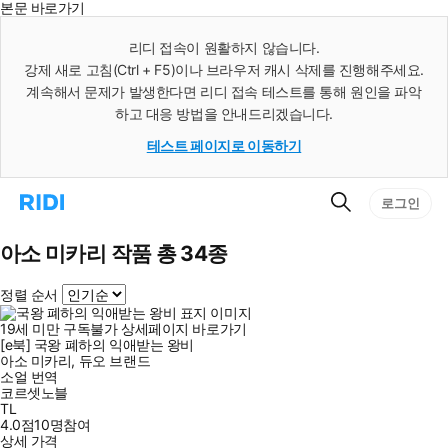
본문 바로가기
인
스
리디 접속이 원활하지 않습니다.
턴
강제 새로 고침(Ctrl + F5)이나 브라우저 캐시 삭제를 진행해주세요.
트
검
계속해서 문제가 발생한다면 리디 접속 테스트를 통해 원인을 파악
색
하고 대응 방법을 안내드리겠습니다.
테스트 페이지로 이동하기
검
리
로그인
색
디
홈
으
아소 미카리 작품 총 34종
로
이
정렬 순서
동
19세 미만 구독불가
상세페이지 바로가기
[e북] 국왕 폐하의 익애받는 왕비
아소 미카리
,
듀오 브랜드
소얼
번역
코르셋노블
TL
4.0점
10
명
참여
상세 가격