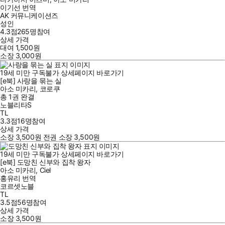
이기선
번역
AK 커뮤니케이션즈
성인
4.3점
265
명
참여
상세 가격
대여
1,500
원
소장
3,000
원
19세 미만 구독불가
상세페이지 바로가기
[e북] 사랑을 묶는 실
아소 미카리
,
코로쿠
총 1권
완결
노블리타S
TL
3.3점
16
명
참여
상세 가격
소장
3,500
원
전권 소장
3,500
원
19세 미만 구독불가
상세페이지 바로가기
[e북] 도망친 신부와 집착 왕자
아소 미카리
,
Ciel
홍유리
번역
코르셋노블
TL
3.5점
56
명
참여
상세 가격
소장
3,500
원