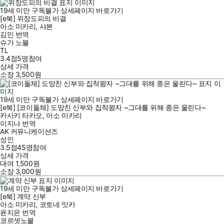
19세 미만 구독불가
상세페이지 바로가기
[e북] 위장도피의 비결
아소 미카리
,
샤본
김민
번역
슈가 노블
TL
3.4점
5
명
참여
상세 가격
소장
3,500
원
19세 미만 구독불가
상세페이지 바로가기
[e북] [코이돌체] 도망친 신부와 집착왕자 ~그대를 위해 종은 울린다~
카사키 타카오
,
아소 미카리
이지나
번역
AK 커뮤니케이션즈
성인
3.5점
45
명
참여
상세 가격
대여
1,500
원
소장
3,000
원
19세 미만 구독불가
상세페이지 바로가기
[e북] 계약 신부
아소 미카리
,
코토네 잇카
윤지은
번역
코르셋노블