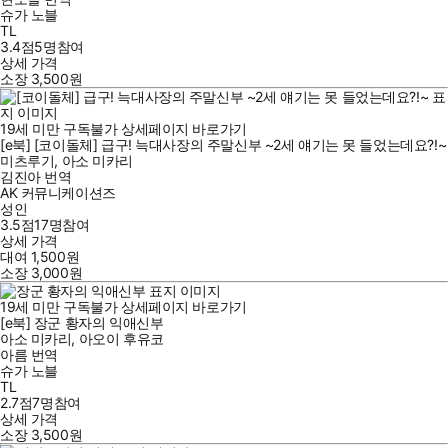
슈가 노블
TL
3.4점
5
명
참여
상세 가격
소장
3,500
원
19세 미만 구독불가
상세페이지 바로가기
[e북] [코이돌체] 급구! 늑대사장의 주말신부 ~2세 얘기는 못 들었는데요?!~
미츠루기
,
아소 미카리
김진아
번역
AK 커뮤니케이션즈
성인
3.5점
17
명
참여
상세 가격
대여
1,500
원
소장
3,000
원
19세 미만 구독불가
상세페이지 바로가기
[e북] 장군 황자의 익애신부
아소 미카리
,
아오이 후유코
아름
번역
슈가 노블
TL
2.7점
7
명
참여
상세 가격
소장
3,500
원