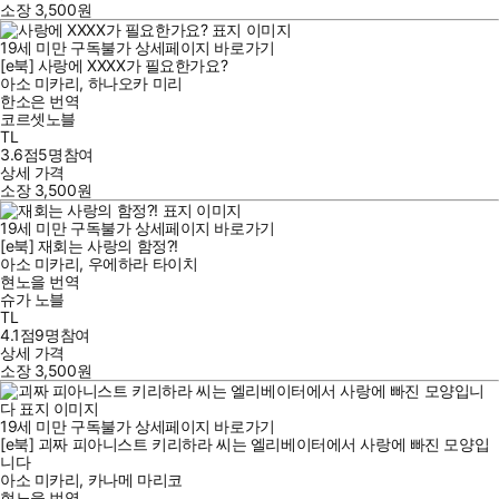
소장
3,500
원
19세 미만 구독불가
상세페이지 바로가기
[e북] 사랑에 XXXX가 필요한가요?
아소 미카리
,
하나오카 미리
한소은
번역
코르셋노블
TL
3.6점
5
명
참여
상세 가격
소장
3,500
원
19세 미만 구독불가
상세페이지 바로가기
[e북] 재회는 사랑의 함정?!
아소 미카리
,
우에하라 타이치
현노을
번역
슈가 노블
TL
4.1점
9
명
참여
상세 가격
소장
3,500
원
19세 미만 구독불가
상세페이지 바로가기
[e북] 괴짜 피아니스트 키리하라 씨는 엘리베이터에서 사랑에 빠진 모양입
니다
아소 미카리
,
카나메 마리코
현노을
번역