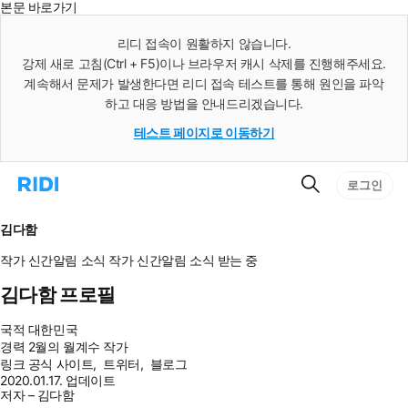
본문 바로가기
인
스
리디 접속이 원활하지 않습니다.
턴
강제 새로 고침(Ctrl + F5)이나 브라우저 캐시 삭제를 진행해주세요.
트
검
계속해서 문제가 발생한다면 리디 접속 테스트를 통해 원인을 파악
색
하고 대응 방법을 안내드리겠습니다.
테스트 페이지로 이동하기
검
리
로그인
색
디
홈
으
김다함
로
이
작가 신간알림
소식
작가 신간알림
소식 받는 중
동
김다함 프로필
국적
대한민국
경력
2월의 월계수 작가
링크
공식 사이트
,
트위터
,
블로그
2020.01.17. 업데이트
저자 – 김다함