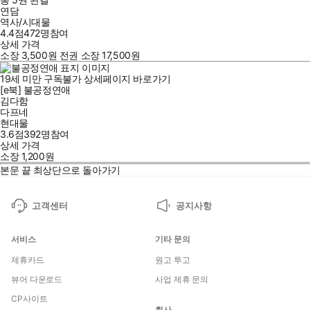
연담
역사/시대물
4.4점
472
명
참여
상세 가격
소장
3,500
원
전권 소장
17,500
원
19세 미만 구독불가
상세페이지 바로가기
[e북] 불공정연애
김다함
다프네
현대물
3.6점
392
명
참여
상세 가격
소장
1,200
원
본문 끝
최상단으로 돌아가기
고객센터
공지사항
서비스
기타 문의
제휴카드
원고 투고
뷰어 다운로드
사업 제휴 문의
CP사이트
회사