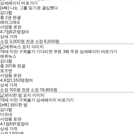
상세페이지 바로가기
[e북] 나는 그를 잊기로 결심했다
김다함
총 2권
완결
패러그래프
서양풍 로판
4.7점
621
명
참여
상세 가격
소장
3,000
원
전권 소장
6,000
원
19세 미만 구독불가
기다리면 무료
3
화
무료
상세페이지 바로가기
에퀴녹스
김다함
총 201화
완결
로즈엔
서양풍 로판
4.9점
1,350
명
참여
상세 가격
소장
100
원
전권 소장
19,800
원
19세 미만 구독불가
상세페이지 바로가기
[e북] 편리한 밤
김다함
다프네
서양풍 로판
4.1점
691
명
참여
상세 가격
소장
1,500
원