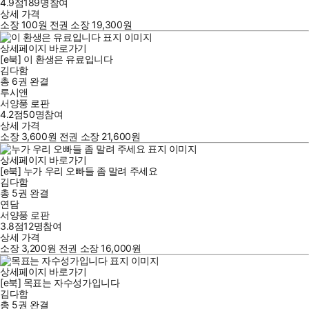
4.9점
189
명
참여
상세 가격
소장
100
원
전권 소장
19,300
원
상세페이지 바로가기
[e북] 이 환생은 유료입니다
김다함
총 6권
완결
루시앤
서양풍 로판
4.2점
50
명
참여
상세 가격
소장
3,600
원
전권 소장
21,600
원
상세페이지 바로가기
[e북] 누가 우리 오빠들 좀 말려 주세요
김다함
총 5권
완결
연담
서양풍 로판
3.8점
12
명
참여
상세 가격
소장
3,200
원
전권 소장
16,000
원
상세페이지 바로가기
[e북] 목표는 자수성가입니다
김다함
총 5권
완결