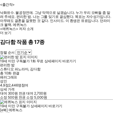
<출간작>
낙화유수. 불공정연애. 그냥 악역으로 살겠습니다. 누가 우리 오빠들 좀 말
려 주세요. 편리한 밤. 나는 그를 잊기로 결심했다. 목표는 자수성가입니다.
아무래도 결혼을 잘못한 것 같다. 인사이드. 이 환생은 유료입니다. 던라이
크 블랙. 에퀴녹스
<에퀴녹스> 저자 소개
더 보기
김다함 작품 총 17종
정렬 순서
19세 미만 구독불가
1
화
무료
상세페이지 바로가기
편리한 밤
스튜디오 파노라마
,
김다함
총 10화
완결
패러그래프
성인
4.9점
2,446
명
참여
상세 가격
대여
300
원
전권 대여
2,700
원
소장
500
원
전권 소장
5,000
원
19세 미만 구독불가
상세페이지 바로가기
[e북] 에퀴녹스