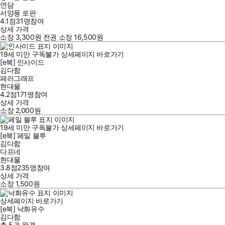
연담
서양풍 로판
4.1점
31
명
참여
상세 가격
소장
3,300
원
전권 소장
16,500
원
19세 미만 구독불가
상세페이지 바로가기
[e북] 인사이드
김다함
패러그래프
현대물
4.2점
171
명
참여
상세 가격
소장
2,000
원
19세 미만 구독불가
상세페이지 바로가기
[e북] 페일 블루
김다함
다프네
현대물
3.8점
235
명
참여
상세 가격
소장
1,500
원
상세페이지 바로가기
[e북] 낙화유수
김다함
총 5권
완결