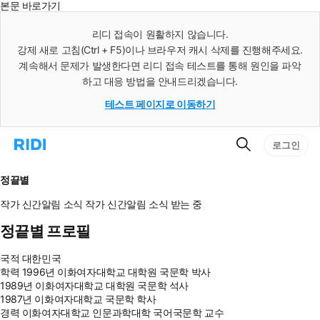
본문 바로가기
인
스
리디 접속이 원활하지 않습니다.
턴
강제 새로 고침(Ctrl + F5)이나 브라우저 캐시 삭제를 진행해주세요.
트
검
계속해서 문제가 발생한다면 리디 접속 테스트를 통해 원인을 파악
색
하고 대응 방법을 안내드리겠습니다.
테스트 페이지로 이동하기
검
리
로그인
색
디
홈
으
정끝별
로
이
작가 신간알림
소식
작가 신간알림
소식 받는 중
동
정끝별 프로필
국적
대한민국
학력
1996년 이화여자대학교 대학원 국문학 박사
1989년 이화여자대학교 대학원 국문학 석사
1987년 이화여자대학교 국문학 학사
경력
이화여자대학교 인문과학대학 국어국문학 교수