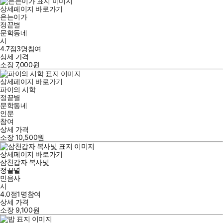
상세페이지 바로가기
은는이가
정끝별
문학동네
시
4.7점
3
명
참여
상세 가격
소장
7,000
원
상세페이지 바로가기
파이의 시학
정끝별
문학동네
인문
참여
상세 가격
소장
10,500
원
상세페이지 바로가기
삼천갑자 복사빛
정끝별
민음사
시
4.0점
1
명
참여
상세 가격
소장
9,100
원