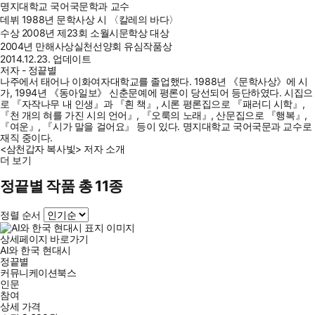
명지대학교 국어국문학과 교수
데뷔
1988년 문학사상 시 〈칼레의 바다〉
수상
2008년 제23회 소월시문학상 대상
2004년 만해사상실천선양회 유심작품상
2014.12.23. 업데이트
저자 - 정끝별
나주에서 태어나 이화여자대학교를 졸업했다. 1988년 《문학사상》에 시
가, 1994년 《동아일보》 신춘문예에 평론이 당선되어 등단하였다. 시집으
로 『자작나무 내 인생』과 『흰 책』, 시론 평론집으로 『패러디 시학』,
『천 개의 혀를 가진 시의 언어』, 『오룩의 노래』, 산문집으로 『행복』,
『여운』, 『시가 말을 걸어요』 등이 있다. 명지대학교 국어국문과 교수로
재직 중이다.
<삼천갑자 복사빛> 저자 소개
더 보기
정끝별 작품 총 11종
정렬 순서
상세페이지 바로가기
AI와 한국 현대시
정끝별
커뮤니케이션북스
인문
참여
상세 가격