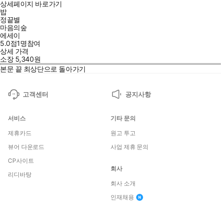
상세페이지 바로가기
밥
정끝별
마음의숲
에세이
5.0점
1
명
참여
상세 가격
소장
5,340
원
본문 끝
최상단으로 돌아가기
고객센터
공지사항
서비스
기타 문의
제휴카드
원고 투고
뷰어 다운로드
사업 제휴 문의
CP사이트
회사
리디바탕
회사 소개
인재채용