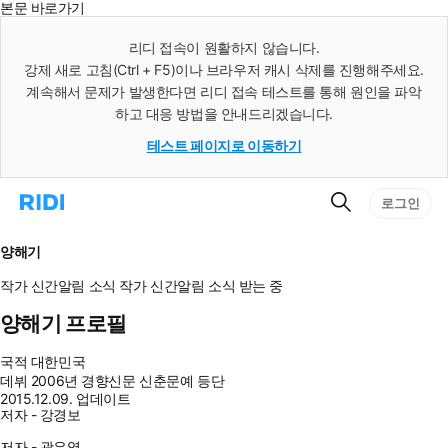
본문 바로가기
인
스
리디 접속이 원활하지 않습니다.
턴
강제 새로 고침(Ctrl + F5)이나 브라우저 캐시 삭제를 진행해주세요.
트
검
계속해서 문제가 발생한다면 리디 접속 테스트를 통해 원인을 파악
색
하고 대응 방법을 안내드리겠습니다.
테스트 페이지로 이동하기
검
리
로그인
색
디
홈
으
양해기
로
이
작가 신간알림
소식
작가 신간알림
소식 받는 중
동
양해기 프로필
국적
대한민국
데뷔
2006년 경향신문 신춘문예 등단
2015.12.09. 업데이트
저자 - 강경보
저자 - 곽은영