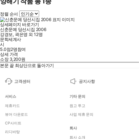
양해기 작품 총 1종
정렬 순서
상세페이지 바로가기
신춘문예 당선시집 2006
강경보
,
곽은영
외
12명
문학세계사
시
5.0점
2
명
참여
상세 가격
소장
3,200
원
본문 끝
최상단으로 돌아가기
고객센터
공지사항
서비스
기타 문의
제휴카드
원고 투고
뷰어 다운로드
사업 제휴 문의
CP사이트
회사
리디바탕
회사 소개