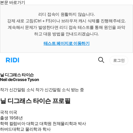
본문 바로가기
인
스
리디 접속이 원활하지 않습니다.
턴
강제 새로 고침(Ctrl + F5)이나 브라우저 캐시 삭제를 진행해주세요.
트
검
계속해서 문제가 발생한다면 리디 접속 테스트를 통해 원인을 파악
색
하고 대응 방법을 안내드리겠습니다.
테스트 페이지로 이동하기
검
리
로그인
색
디
홈
으
닐 디그래스 타이슨
로
Neil deGrasse Tyson
이
동
작가 신간알림
소식
작가 신간알림
소식 받는 중
닐 디그래스 타이슨 프로필
국적
미국
출생
1958년
학력
컬럼비아 대학교 대학원 천체물리학과 박사
하버드대학교 물리학과 학사