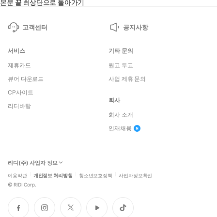
본문 끝
최상단으로 돌아가기
고객센터
공지사항
서비스
기타 문의
제휴카드
원고 투고
뷰어 다운로드
사업 제휴 문의
CP사이트
회사
리디바탕
회사 소개
인재채용
리디(주) 사업자 정보
이용약관
개인정보 처리방침
청소년보호정책
사업자정보확인
©
RIDI Corp.
페
인
트
유
틱