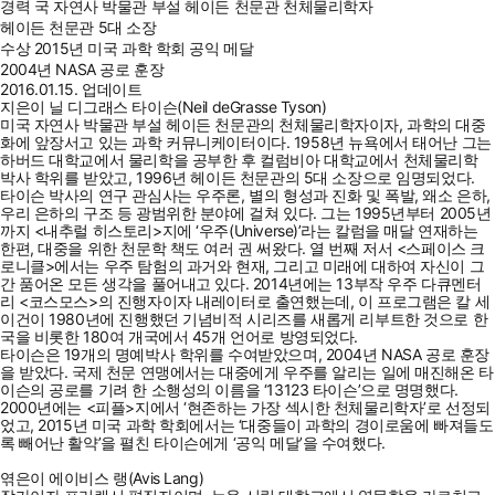
경력
국 자연사 박물관 부설 헤이든 천문관 천체물리학자
헤이든 천문관 5대 소장
수상
2015년 미국 과학 학회 공익 메달
2004년 NASA 공로 훈장
2016.01.15. 업데이트
지은이 닐 디그래스 타이슨(Neil deGrasse Tyson)
미국 자연사 박물관 부설 헤이든 천문관의 천체물리학자이자, 과학의 대중
화에 앞장서고 있는 과학 커뮤니케이터이다. 1958년 뉴욕에서 태어난 그는
하버드 대학교에서 물리학을 공부한 후 컬럼비아 대학교에서 천체물리학
박사 학위를 받았고, 1996년 헤이든 천문관의 5대 소장으로 임명되었다.
타이슨 박사의 연구 관심사는 우주론, 별의 형성과 진화 및 폭발, 왜소 은하,
우리 은하의 구조 등 광범위한 분야에 걸쳐 있다. 그는 1995년부터 2005년
까지 <내추럴 히스토리>지에 ‘우주(Universe)’라는 칼럼을 매달 연재하는
한편, 대중을 위한 천문학 책도 여러 권 써왔다. 열 번째 저서 <스페이스 크
로니클>에서는 우주 탐험의 과거와 현재, 그리고 미래에 대하여 자신이 그
간 품어온 모든 생각을 풀어내고 있다. 2014년에는 13부작 우주 다큐멘터
리 <코스모스>의 진행자이자 내레이터로 출연했는데, 이 프로그램은 칼 세
이건이 1980년에 진행했던 기념비적 시리즈를 새롭게 리부트한 것으로 한
국을 비롯한 180여 개국에서 45개 언어로 방영되었다.
타이슨은 19개의 명예박사 학위를 수여받았으며, 2004년 NASA 공로 훈장
을 받았다. 국제 천문 연맹에서는 대중에게 우주를 알리는 일에 매진해온 타
이슨의 공로를 기려 한 소행성의 이름을 ‘13123 타이슨’으로 명명했다.
2000년에는 <피플>지에서 ‘현존하는 가장 섹시한 천체물리학자’로 선정되
었고, 2015년 미국 과학 학회에서는 ‘대중들이 과학의 경이로움에 빠져들도
록 빼어난 활약’을 펼친 타이슨에게 ‘공익 메달’을 수여했다.
엮은이 에이비스 랭(Avis Lang)