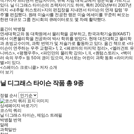
작가이자 프리랜서 편집자이며, 뉴욕 시립 대학교에서 영문학을 가르치고
있다. 닐 디그래스 타이슨의 조력자이기도 하며, 특히 2002년부터 2007년
까지 <내추럴 히스토리>지의 편집장을 지내면서 타이슨의 연재 칼럼 ‘우
주’를 편집했다. 원래 미술사를 전공한 랭은 미술 에세이를 꾸준히 써오는
한편 대규모 그룹 전시회의 큐레이터로도 몇 차례 활약했다.
옮긴이 박병철
연세대학교와 동 대학원에서 물리학을 공부하고, 한국과학기술원(KAIST)
에서 이론물리학을 전공하여 박사 학위를 받았다. 현재 대진대학교 물리학
과 초빙교수이며, 과학 번역가 및 저술가로 활동하고 있다. 옮긴 책으로 <타
이슨이 연주하는 우주 교향곡> 1, 2, <페르마의 마지막 정리>, <엘러건트 유
니버스>, <평행우주>, <파인만의 물리학 강의> I, II, <퀀텀스토리>, <백미
러 속의 우주> 등 50여 권이 있으며, 저서로는 어린이 과학 동화 <라이카의
별>이 있다.
<스페이스 크로니클> 저자 소개
더 보기
닐 디그래스 타이슨 작품 총 9종
정렬 순서
상세페이지 바로가기
코스믹 쿼리
닐 디그래스 타이슨
,
제임스 트레필
박병철
번역
알레
과학일반