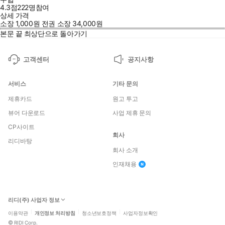
4.3점
222
명
참여
상세 가격
소장
1,000
원
전권 소장
34,000
원
본문 끝
최상단으로 돌아가기
고객센터
공지사항
서비스
기타 문의
제휴카드
원고 투고
뷰어 다운로드
사업 제휴 문의
CP사이트
회사
리디바탕
회사 소개
인재채용
리디(주) 사업자 정보
이용약관
개인정보 처리방침
청소년보호정책
사업자정보확인
©
RIDI Corp.