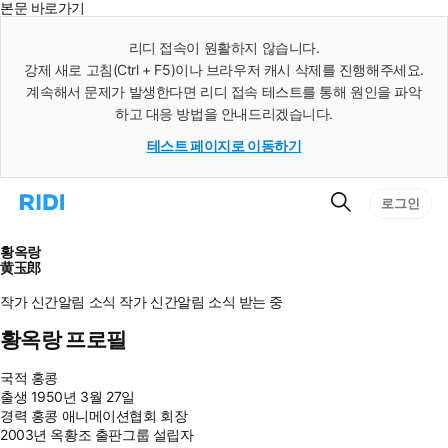
본문 바로가기
인
스
리디 접속이 원활하지 않습니다.
턴
강제 새로 고침(Ctrl + F5)이나 브라우저 캐시 삭제를 진행해주세요.
트
검
계속해서 문제가 발생한다면 리디 접속 테스트를 통해 원인을 파악
색
하고 대응 방법을 안내드리겠습니다.
테스트 페이지로 이동하기
검
리
로그인
색
디
홈
으
황옥랑
로
黄玉郎
이
동
작가 신간알림
소식
작가 신간알림
소식 받는 중
황옥랑 프로필
국적
홍콩
출생
1950년 3월 27일
경력
홍콩 애니메이션협회 회장
2003년 옥황조 출판그룹 설립자