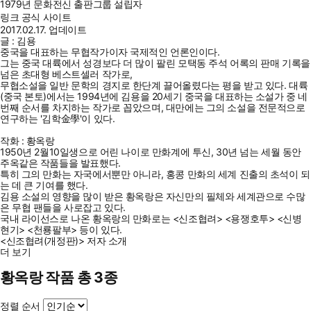
1979년 문화전신 출판그룹 설립자
링크
공식 사이트
2017.02.17. 업데이트
글 : 김용
중국을 대표하는 무협작가이자 국제적인 언론인이다.
그는 중국 대륙에서 성경보다 더 많이 팔린 모택동 주석 어록의 판매 기록을
넘은 초대형 베스트셀러 작가로,
무협소설을 일반 문학의 경지로 한단계 끌어올렸다는 평을 받고 있다. 대륙
(중국 본토)에서는 1994년에 김용을 20세기 중국을 대표하는 소설가 중 네
번째 순서를 차지하는 작가로 꼽았으며, 대만에는 그의 소설을 전문적으로
연구하는 '김학金學'이 있다.
작화 : 황옥랑
1950년 2월10일생으로 어린 나이로 만화계에 투신, 30년 넘는 세월 동안
주옥같은 작품들을 발표했다.
특히 그의 만화는 자국에서뿐만 아니라, 홍콩 만화의 세계 진출의 초석이 되
는 데 큰 기여를 했다.
김용 소설의 영향을 많이 받은 황옥랑은 자신만의 필체와 세계관으로 수많
은 무협 팬들을 사로잡고 있다.
국내 라이선스로 나온 황옥랑의 만화로는 <신조협려> <용쟁호투> <신병
현기> <천룡팔부> 등이 있다.
<신조협려(개정판)> 저자 소개
더 보기
황옥랑 작품 총 3종
정렬 순서