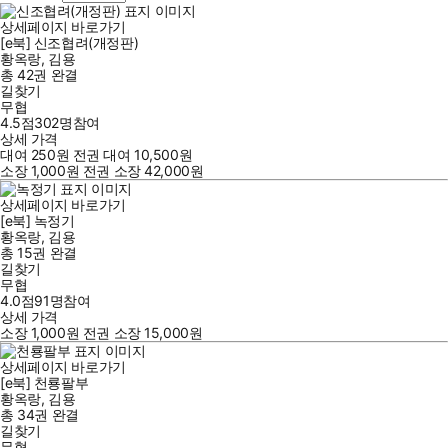
상세페이지 바로가기
[e북] 신조협려(개정판)
황옥랑
,
김용
총 42권
완결
길찾기
무협
4.5점
302
명
참여
상세 가격
대여
250
원
전권 대여
10,500
원
소장
1,000
원
전권 소장
42,000
원
상세페이지 바로가기
[e북] 녹정기
황옥랑
,
김용
총 15권
완결
길찾기
무협
4.0점
91
명
참여
상세 가격
소장
1,000
원
전권 소장
15,000
원
상세페이지 바로가기
[e북] 천룡팔부
황옥랑
,
김용
총 34권
완결
길찾기
무협