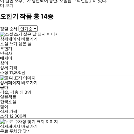
이 접힌 오후」가 당선되어 등단. 소설집 『의인법』이 있다.
더 보기
오한기 작품 총 14종
정렬 순서
상세페이지 바로가기
소설 쓰기 싫은 날
오한기
민음사
에세이
참여
상세 가격
소장
11,200
원
상세페이지 바로가기
묻다
김솔
,
김홍
외
3명
열린책들
한국소설
참여
상세 가격
소장
12,800
원
상세페이지 바로가기
무료 주차장 찾기