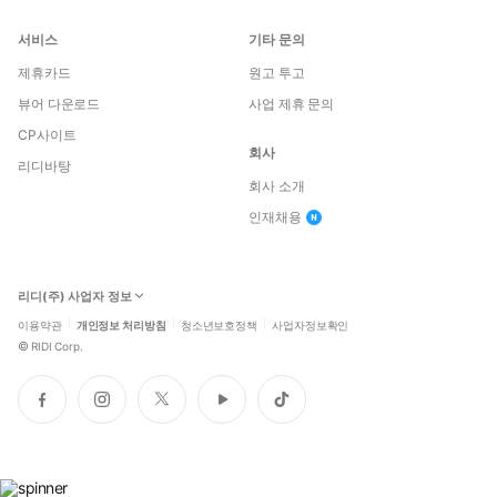
서비스
기타 문의
제휴카드
원고 투고
뷰어 다운로드
사업 제휴 문의
CP사이트
회사
리디바탕
회사 소개
인재채용
리디(주) 사업자 정보
이용약관
개인정보 처리방침
청소년보호정책
사업자정보확인
©
RIDI Corp.
페
인
트
유
틱
이
스
위
튜
톡
스
타
터
브
북
그
램