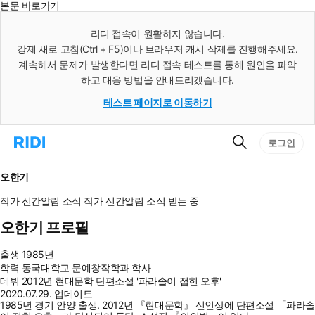
본문 바로가기
인
스
리디 접속이 원활하지 않습니다.
턴
강제 새로 고침(Ctrl + F5)이나 브라우저 캐시 삭제를 진행해주세요.
트
검
계속해서 문제가 발생한다면 리디 접속 테스트를 통해 원인을 파악
색
하고 대응 방법을 안내드리겠습니다.
테스트 페이지로 이동하기
검
리
로그인
색
디
홈
으
오한기
로
이
작가 신간알림
소식
작가 신간알림
소식 받는 중
동
오한기 프로필
출생
1985년
학력
동국대학교 문예창작학과 학사
데뷔
2012년 현대문학 단편소설 '파라솔이 접힌 오후'
2020.07.29. 업데이트
1985년 경기 안양 출생. 2012년 『현대문학』 신인상에 단편소설 「파라솔