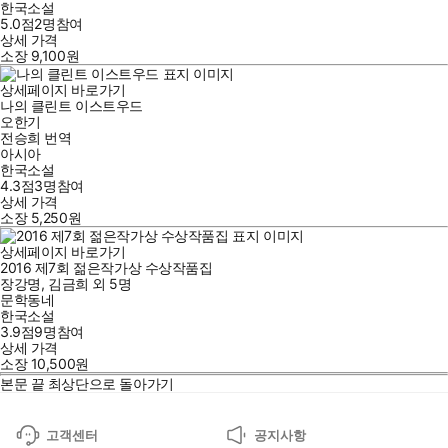
한국소설
5.0점
2
명
참여
상세 가격
소장
9,100
원
상세페이지 바로가기
나의 클린트 이스트우드
오한기
전승희
번역
아시아
한국소설
4.3점
3
명
참여
상세 가격
소장
5,250
원
상세페이지 바로가기
2016 제7회 젊은작가상 수상작품집
장강명
,
김금희
외
5명
문학동네
한국소설
3.9점
9
명
참여
상세 가격
소장
10,500
원
본문 끝
최상단으로 돌아가기
고객센터
공지사항