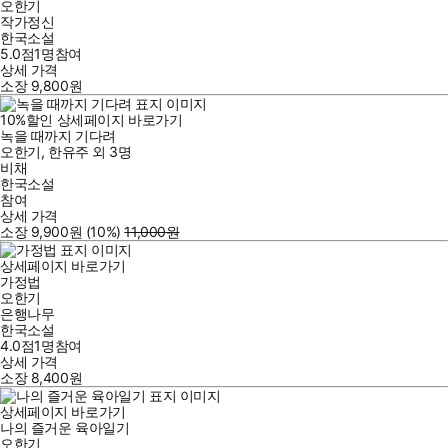
오한기
작가정신
한국소설
5.0점
1
명
참여
상세 가격
소장
9,800
원
10
%
할인
상세페이지 바로가기
녹을 때까지 기다려
오한기
,
한유주
외
3명
비채
한국소설
참여
상세 가격
소장
9,900
원
(10%
)
11,000
원
상세페이지 바로가기
가정법
오한기
은행나무
한국소설
4.0점
1
명
참여
상세 가격
소장
8,400
원
상세페이지 바로가기
나의 즐거운 육아일기
오한기