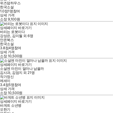
위즈덤하우스
한국소설
1.0점
1
명
참여
상세 가격
소장
9,100
원
상세페이지 바로가기
바리는 로봇이다
강성은
,
김미월
외
6명
안온북스
한국소설
3.8점
4
명
참여
상세 가격
소장
10,500
원
상세페이지 바로가기
소설엔 마진이 얼마나 남을까
김사과
,
김엄지
외
21명
작가정신
에세이
3.4점
5
명
참여
상세 가격
소장
10,500
원
상세페이지 바로가기
바게트 소년병
오한기