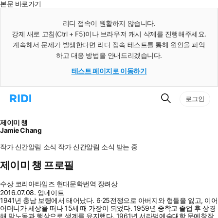
본문 바로가기
인
스
리디 접속이 원활하지 않습니다.
턴
강제 새로 고침(Ctrl + F5)이나 브라우저 캐시 삭제를 진행해주세요.
트
검
계속해서 문제가 발생한다면 리디 접속 테스트를 통해 원인을 파악
색
하고 대응 방법을 안내드리겠습니다.
테스트 페이지로 이동하기
검
리
로그인
색
디
홈
으
제이미 챙
로
Jamie Chang
이
동
작가 신간알림
소식
작가 신간알림
소식 받는 중
제이미 챙 프로필
수상
코리아타임즈 현대문학번역 장려상
2016.07.08. 업데이트
1941년 충남 보령에서 태어났다. 6·25전쟁으로 아버지와 형들을 잃고, 이어
어머니가 세상을 떠나 15세 때 가장이 되었다. 1959년 중학교 졸업 후 상경
해 막노동과 행상으로 생계를 유지했다. 1961년 서라벌예술대학 문예창작