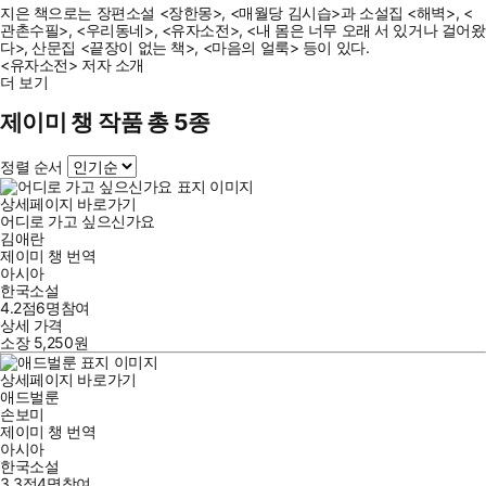
지은 책으로는 장편소설 <장한몽>, <매월당 김시습>과 소설집 <해벽>, <
관촌수필>, <우리동네>, <유자소전>, <내 몸은 너무 오래 서 있거나 걸어왔
다>, 산문집 <끝장이 없는 책>, <마음의 얼룩> 등이 있다.
<유자소전> 저자 소개
더 보기
제이미 챙 작품 총 5종
정렬 순서
상세페이지 바로가기
어디로 가고 싶으신가요
김애란
제이미 챙
번역
아시아
한국소설
4.2점
6
명
참여
상세 가격
소장
5,250
원
상세페이지 바로가기
애드벌룬
손보미
제이미 챙
번역
아시아
한국소설
3.3점
4
명
참여