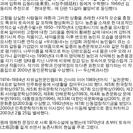
과에 입학해 김동리(金東里), 서정주(徐廷柱) 등에게 수학했다. 1966년 김
동리의 추천으로 「현대문학」에 단편 '다갈라 불망비'로 등단했다.
고향을 상실한 사람들의 애환과 그러한 상황을 초래한 시대적 모순을 충청
도 특유의 토속어로 잘 포착해 형상화하고 있다. 농촌을 소재로 한 대표적인
연작소설 <관촌수필>은 1950∼1970년대 산업화시기의 농촌을 묘사함으
로써 잃어버린 고향에 대한 그리움을 현재의 황폐한 삶에 대비시켜 강하게
환기시켜 주는 작품이고, 새마을운동 이후 변모된 농민의 모습을 생생하게
묘사한 또다른 연작소설 <우리동네>는 산업화 과정에서 농민들이 겪는 소
외와 갈등을 가감없이 보여줌으로써 일종의 농촌문제보고서와 같은 작품으
로 평가된다. 나무이름을 제목으로 하는 단편모음집 <내 몸은 너무 오래 서
있거나 걸어왔다>는 1990년대 이후의 영악해진 농민과 삭막해진 농촌풍경
을 각기 다른 양태를 지닌 나무에 비유해 정감 있는 토속어로 맛깔스럽게 그
려낸 작품이다. 작가의 문학과 인생역정의 또다른 표현으로 평가되는 이 작
품집으로 2000년 동인문학상을 수상했다. (--- 두산백과사전)
1974~1984년 자유실천문인협의회 간사와 이어 1989년까지 「실천문학」
대표로 일하며 민주화운동에 사생활을 접어두다시피 했다. 제5회 한국창작
문학상(1973), 제5회 한국문학작가상(1978), 제7회 요산문학상(1990), 제2
회 서라벌문학상(1992), 제8회 만해문학상(1993), 제4회 농촌문화상 문예
부문(1993), 대통령표창(1996), 제33회 대한민국문화예술상(2001), 은관
문화훈장(2003)을 수상했고, 1982년에는 제1회 신동엽창작기금을 받았다.
2000년 민족문학작가회의 이사장이 되나 이듬해 발병으로 중도하차하고
2003년 2월 25일 별세했다.
원래 명쾌한 문장으로 사회 풍자소설에 능했는데 1970년대 초부터 토속어
(土俗語)를 짙게 쓰면서 농촌사회의 현실을 주로 그렸다.