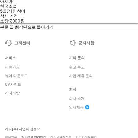
아시아
한국소설
5.0점
1
명
참여
상세 가격
소장
7,000
원
본문 끝
최상단으로 돌아가기
고객센터
공지사항
서비스
기타 문의
제휴카드
원고 투고
뷰어 다운로드
사업 제휴 문의
CP사이트
회사
리디바탕
회사 소개
인재채용
리디(주) 사업자 정보
이용약관
개인정보 처리방침
청소년보호정책
사업자정보확인