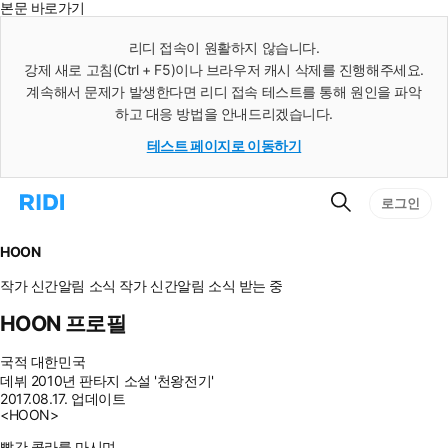
본문 바로가기
인
스
리디 접속이 원활하지 않습니다.
턴
강제 새로 고침(Ctrl + F5)이나 브라우저 캐시 삭제를 진행해주세요.
트
검
계속해서 문제가 발생한다면 리디 접속 테스트를 통해 원인을 파악
색
하고 대응 방법을 안내드리겠습니다.
테스트 페이지로 이동하기
검
리
로그인
색
디
홈
으
HOON
로
이
작가 신간알림
소식
작가 신간알림
소식 받는 중
동
HOON 프로필
국적
대한민국
데뷔
2010년 판타지 소설 '천왕전기'
2017.08.17. 업데이트
<HOON>
빨간 콜라를 마시며