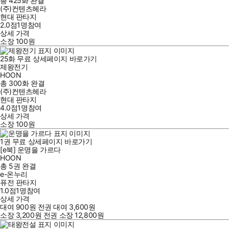
총 425화
완결
(주)컨텐츠헤라
현대 판타지
2.0점
1
명
참여
상세 가격
소장
100
원
25
화
무료
상세페이지 바로가기
제왕전기
HOON
총 300화
완결
(주)컨텐츠헤라
현대 판타지
4.0점
1
명
참여
상세 가격
소장
100
원
1
권
무료
상세페이지 바로가기
[e북] 운명을 가르다
HOON
총 5권
완결
e-온누리
퓨전 판타지
1.0점
1
명
참여
상세 가격
대여
900
원
전권 대여
3,600
원
소장
3,200
원
전권 소장
12,800
원