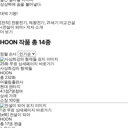
상상력에 숨을 불어넣다.
대박 기원!
[전작] 천왕전기, 제왕전기, 21세기 마교건설
<전설이 되어> 저자 소개
더 보기
HOON 작품 총 14종
정렬 순서
25
화
무료
상세페이지 바로가기
사상최강의 형제들
HOON
총 232화
어울림출판사
현대 판타지
4.1점
7
명
참여
상세 가격
소장
100
원
1
권
무료
상세페이지 바로가기
[e북] 전설이 되어
HOON
총 17권
완결