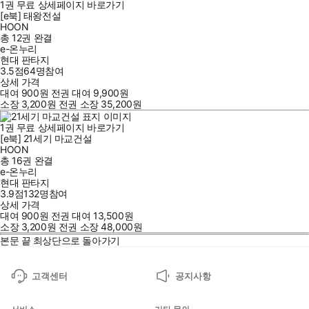
1
권
무료
상세페이지 바로가기
[e북] 태왕전설
HOON
총 12권
완결
e-온누리
현대 판타지
3.5점
64
명
참여
상세 가격
대여
900
원
전권 대여
9,900
원
소장
3,200
원
전권 소장
35,200
원
1
권
무료
상세페이지 바로가기
[e북] 21세기 마교건설
HOON
총 16권
완결
e-온누리
현대 판타지
3.9점
132
명
참여
상세 가격
대여
900
원
전권 대여
13,500
원
소장
3,200
원
전권 소장
48,000
원
본문 끝
최상단으로 돌아가기
고객센터
공지사항