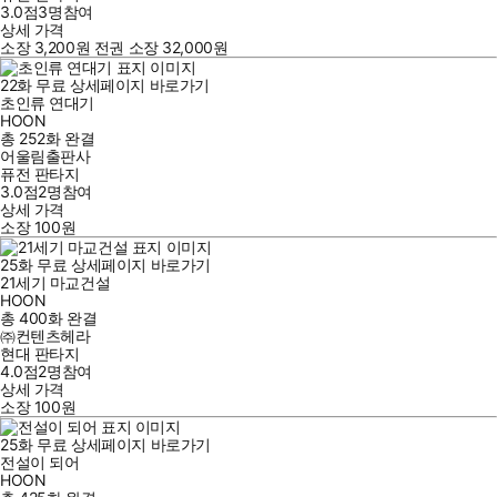
3.0점
3
명
참여
상세 가격
소장
3,200
원
전권 소장
32,000
원
22
화
무료
상세페이지 바로가기
초인류 연대기
HOON
총 252화
완결
어울림출판사
퓨전 판타지
3.0점
2
명
참여
상세 가격
소장
100
원
25
화
무료
상세페이지 바로가기
21세기 마교건설
HOON
총 400화
완결
㈜컨텐츠헤라
현대 판타지
4.0점
2
명
참여
상세 가격
소장
100
원
25
화
무료
상세페이지 바로가기
전설이 되어
HOON