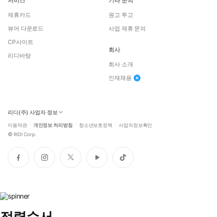
서비스
기타 문의
제휴카드
원고 투고
뷰어 다운로드
사업 제휴 문의
CP사이트
회사
리디바탕
회사 소개
인재채용
리디(주) 사업자 정보
이용약관
개인정보 처리방침
청소년보호정책
사업자정보확인
©
RIDI Corp.
페
인
트
유
틱
이
스
위
튜
톡
스
타
터
브
북
그
램
정렬순서