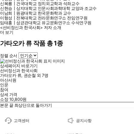
신복룡┃건국대학교 정치외교학과 석좌교수
신현승┃상지대학교 인문사회과학대학 교양과 조교수
이남희┃원광대학교 한국문화학과 교수
이형성┃전북대학교 전라문화연구소 전임연구원
임태홍┃성균관대학교 유교문화연구소 수석연구원
<선비정신과 한국사회> 저자 소개
더 보기
가타오카 류 작품 총 1종
정렬 순서
상세페이지 바로가기
선비정신과 한국사회
가타오카 류
,
권순철
외
7명
아산서원
인문
참여
상세 가격
소장
10,800
원
본문 끝
최상단으로 돌아가기
고객센터
공지사항