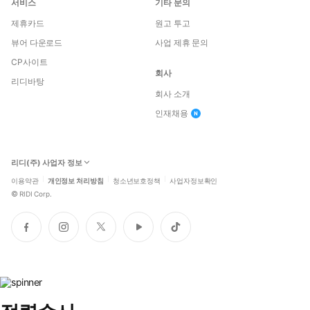
서비스
기타 문의
제휴카드
원고 투고
뷰어 다운로드
사업 제휴 문의
CP사이트
회사
리디바탕
회사 소개
인재채용
리디(주) 사업자 정보
이용약관
개인정보 처리방침
청소년보호정책
사업자정보확인
©
RIDI Corp.
페
인
트
유
틱
이
스
위
튜
톡
스
타
터
브
북
그
램