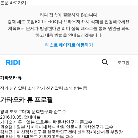
본문 바로가기
인
스
리디 접속이 원활하지 않습니다.
턴
강제 새로 고침(Ctrl + F5)이나 브라우저 캐시 삭제를 진행해주세요.
트
검
계속해서 문제가 발생한다면 리디 접속 테스트를 통해 원인을 파악
색
하고 대응 방법을 안내드리겠습니다.
테스트 페이지로 이동하기
검
리
로그인
색
디
홈
으
가타오카 류
로
이
작가 신간알림
소식
작가 신간알림
소식 받는 중
동
가타오카 류 프로필
경력
도호쿠대학 문학연구과 준교수
2016.10.05. 업데이트
가타오카 류┃일본 도호쿠대학 문학연구과 준교수
권순철┃일본 사이타마대학 대학원 인문사회과학연구과 교수
김석근┃아산정책연구원 한국학연구센터 센터장•아산서원 부원장
배병삼┃영산대학교 자유전공학부 교수