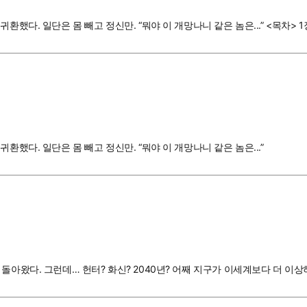
. 일단은 몸 빼고 정신만. “뭐야 이 개망나니 같은 놈은...” <목차> 1장 배
했다. 일단은 몸 빼고 정신만. “뭐야 이 개망나니 같은 놈은...”
돌아왔다. 그런데… 헌터? 화신? 2040년? 어째 지구가 이세계보다 더 이