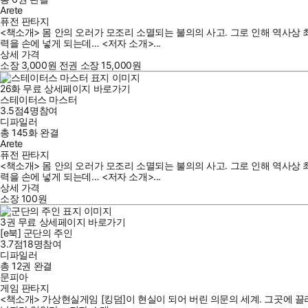
Arete
퓨전 판타지
<책소개> 몸 안의 오러가 모조리 소멸되는 불의의 사고. 그로 인해 역사상
력을 손에 넣게 되는데… <저자 소개>...
상세 가격
소장
3,000
원
전권 소장
15,000
원
26
화
무료
상세페이지 바로가기
스테이터스 마스터
3.5점
4
명
참여
디파일러
총 145화
완결
Arete
퓨전 판타지
<책소개> 몸 안의 오러가 모조리 소멸되는 불의의 사고. 그로 인해 역사상
력을 손에 넣게 되는데… <저자 소개>...
상세 가격
소장
100
원
3
권
무료
상세페이지 바로가기
[e북] 군단의 주인
3.7점
18
명
참여
디파일러
총 12권
완결
문피아
게임 판타지
<책소개> 가상현실게임 [킹덤]이 현실이 되어 버린 의문의 세계. 그곳에 