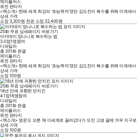
제이플러스
퓨전 판타지
<책소개> 한때 세계 최강의 ‘초능력자’였던 김도진이 복수를 위해 이계에서 귀환했다
상세 가격
소장
3,200
원
전권 소장
22,400
원
25
화
무료
상세페이지 바로가기
아카데미 망나니로 복수하는 법
3.0점
1
명
참여
디파일러
총 201화
완결
제이플러스
퓨전 판타지
<책소개> 한때 세계 최강의 ‘초능력자’였던 김도진이 복수를 위해 이계에서 귀환
상세 가격
소장
100
원
25
화
무료
상세페이지 바로가기
18년 만에 귀환한 먼치킨
4.1점
16
명
참여
디파일러
총 201화
완결
제이플러스
퓨전 판타지
<책소개> 영문도 모른 채 이세계로 끌려갔다가 모진 고생 끝에 겨우 지구로 
상세 가격
소장
100
원