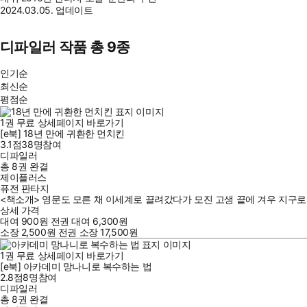
2024.03.05. 업데이트
디파일러 작품 총 9종
인기순
최신순
평점순
1
권
무료
상세페이지 바로가기
[e북] 18년 만에 귀환한 먼치킨
3.1점
38
명
참여
디파일러
총 8권
완결
제이플러스
퓨전 판타지
<책소개> 영문도 모른 채 이세계로 끌려갔다가 모진 고생 끝에 겨우 지구로 
상세 가격
대여
900
원
전권 대여
6,300
원
소장
2,500
원
전권 소장
17,500
원
1
권
무료
상세페이지 바로가기
[e북] 아카데미 망나니로 복수하는 법
2.8점
8
명
참여
디파일러
총 8권
완결