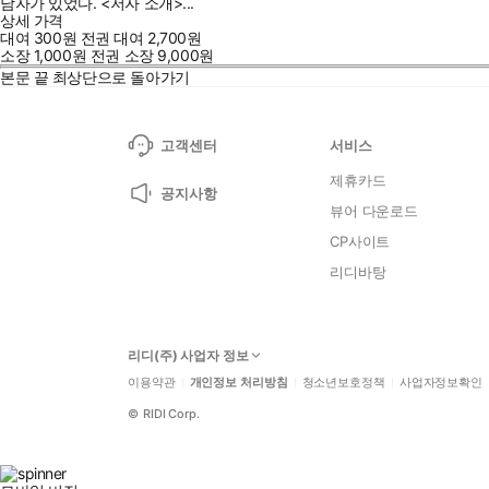
남자가 있었다. <저자 소개>...
상세 가격
대여
300
원
전권 대여
2,700
원
소장
1,000
원
전권 소장
9,000
원
본문 끝
최상단으로 돌아가기
고객센터
서비스
제휴카드
공지사항
뷰어 다운로드
CP사이트
리디바탕
리디(주) 사업자 정보
이용약관
개인정보 처리방침
청소년보호정책
사업자정보확인
©
RIDI Corp.