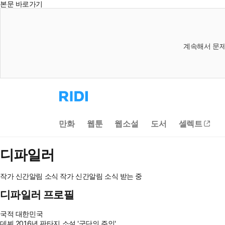
본문 바로가기
계속해서 문제
리
디
홈
으
만화
웹툰
웹소설
도서
셀렉트
로
이
동
디파일러
작가 신간알림
소식
작가 신간알림
소식 받는 중
디파일러 프로필
국적
대한민국
데뷔
2016년 판타지 소설 '군단의 주인'