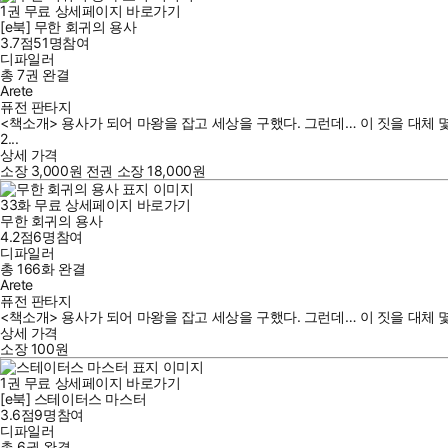
1
권
무료
상세페이지 바로가기
[e북] 무한 회귀의 용사
3.7점
51
명
참여
디파일러
총 7권
완결
Arete
퓨전 판타지
<책소개> 용사가 되어 마왕을 잡고 세상을 구했다. 그런데… 이 짓을 대체 
2...
상세 가격
소장
3,000
원
전권 소장
18,000
원
33
화
무료
상세페이지 바로가기
무한 회귀의 용사
4.2점
6
명
참여
디파일러
총 166화
완결
Arete
퓨전 판타지
<책소개> 용사가 되어 마왕을 잡고 세상을 구했다. 그런데… 이 짓을 대체 
상세 가격
소장
100
원
1
권
무료
상세페이지 바로가기
[e북] 스테이터스 마스터
3.6점
9
명
참여
디파일러
총 6권
완결