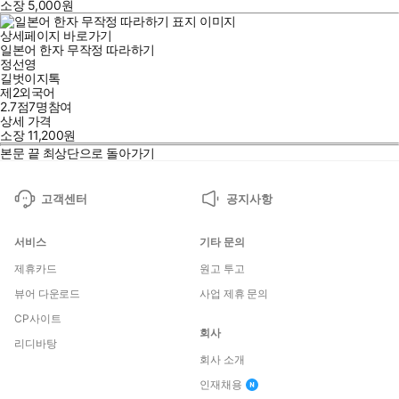
소장
5,000
원
상세페이지 바로가기
일본어 한자 무작정 따라하기
정선영
길벗이지톡
제2외국어
2.7점
7
명
참여
상세 가격
소장
11,200
원
본문 끝
최상단으로 돌아가기
고객센터
공지사항
서비스
기타 문의
제휴카드
원고 투고
뷰어 다운로드
사업 제휴 문의
CP사이트
회사
리디바탕
회사 소개
인재채용