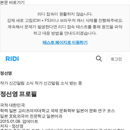
본문 바로가기
인
스
리디 접속이 원활하지 않습니다.
턴
강제 새로 고침(Ctrl + F5)이나 브라우저 캐시 삭제를 진행해주세요.
트
검
계속해서 문제가 발생한다면 리디 접속 테스트를 통해 원인을 파악
색
하고 대응 방법을 안내드리겠습니다.
테스트 페이지로 이동하기
검
리
로그인
색
디
홈
으
정선영
로
이
작가 신간알림
소식
작가 신간알림
소식 받는 중
동
정선영 프로필
국적
대한민국
학력
일본 교리츠여자대학교 국제 문화학부 일본어 문화 연구 코스
일본 文化외국어 전문학교 일본어과
2015.01.08. 업데이트
저자 - 정선영