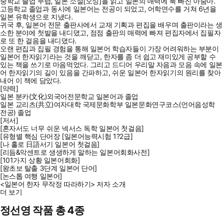
중학교 졸업 무렵, 일본 소설[오싱]을 읽고 일본의 매력에 푹 빠진 아줌마.
고등학교 졸업과 동시에 일본어는 전공이 되었고, 어학연수를 거쳐 6년을
일본 유학생으로 지냈다.
귀국 후, 일본어 전문 출판사에서 교재 기획과 편집을 배우며 출판이라는 생
소한 분야에 첫발을 내디뎠고, 점점 출판의 매력에 빠져 편집자에서 집필자
로 또 한 걸음을 내디뎠다.
오랜 편집과 집필 경험을 통해 일본어 학습자들이 가장 어려워하는 부분이
일본어 한자읽기라는 것을 깨닫고, 한자를 좀 더 쉽고 재미있게 공부할 수
있는 책을 쓰기로 마음먹었다. 그리고 드디어 우리말 자음과 모음 속에 일본
어 한자읽기의 길이 있음을 간파하고, 쉬운 일본어 한자읽기의 원리를 찾아
내어 이 책에 담았다.
[약력]
일본 분카(文化)외국어전문학교 일본어과 졸업
일본 교리츠(共立)여자대학 국제문화학부 일본문화연구코스(언어음성학
전공) 졸업
[저서]
[혼자서도 너무 쉬운 넥서스 독학 일본어 첫걸음]
[유형별 핵심 단어장 [일본어능력시험 1?2급]
[나 홀로 日語서기 일본어 첫걸음]
[리듬&악센트로 생생하게 말하는 일본어회화사전]
[101가지 상황 일본어회화]
[왕초보 탈출 3단계 일본어 단어]
[논스톱 여행 일본어]
<일본어 한자 무작정 따라하기> 저자 소개
더 보기
정선영 작품 총 4종