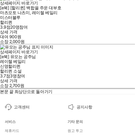
상세페이지 바로가기
[e북] [할리퀸] 백합을 주운 대부호
마츠모토 나츠미
,
레이첼 베일리
미스터블루
할리퀸
3.9점
20
명
참여
상세 가격
대여
900
원
소장
2,000
원
상세페이지 바로가기
[e북] 유모는 공주님
레이첼 베일리
신영할리퀸
할리퀸 소설
3.7점
3
명
참여
상세 가격
소장
2,700
원
본문 끝
최상단으로 돌아가기
고객센터
공지사항
서비스
기타 문의
제휴카드
원고 투고