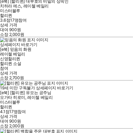
[e북] [할리퀸] 대부호의 비밀의 상속인
치하라 에스
,
레이첼 베일리
미스터블루
할리퀸
3.6점
17
명
참여
상세 가격
대여
900
원
소장
2,000
원
상세페이지 바로가기
[e북] 믿음의 화원
레이첼 베일리
신영할리퀸
할리퀸 소설
참여
상세 가격
소장
2,700
원
19세 미만 구독불가
상세페이지 바로가기
[e북] [할리퀸] 유모는 공주님
오가타 히로미
,
레이첼 베일리
미스터블루
할리퀸
4.1점
17
명
참여
상세 가격
대여
900
원
소장
2,000
원