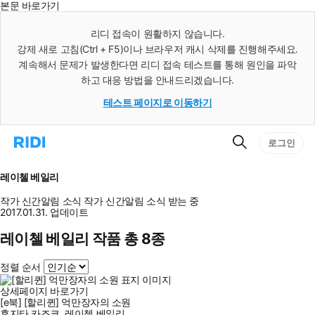
본문 바로가기
인
스
리디 접속이 원활하지 않습니다.
턴
강제 새로 고침(Ctrl + F5)이나 브라우저 캐시 삭제를 진행해주세요.
트
검
계속해서 문제가 발생한다면 리디 접속 테스트를 통해 원인을 파악
색
하고 대응 방법을 안내드리겠습니다.
테스트 페이지로 이동하기
검
리
로그인
색
디
홈
으
레이첼 베일리
로
이
작가 신간알림
소식
작가 신간알림
소식 받는 중
동
2017.01.31. 업데이트
레이첼 베일리 작품 총 8종
정렬 순서
상세페이지 바로가기
[e북] [할리퀸] 억만장자의 소원
후지타 카즈코
,
레이첼 베일리