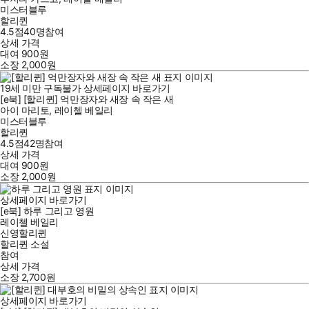
미스터블루
할리퀸
4.5점
40
명
참여
상세 가격
대여
900
원
소장
2,000
원
19세 미만 구독불가
상세페이지 바로가기
[e북] [할리퀸] 억만장자와 새장 속 작은 새
아이 마리토
,
레이첼 베일리
미스터블루
할리퀸
4.5점
42
명
참여
상세 가격
대여
900
원
소장
2,000
원
상세페이지 바로가기
[e북] 하루 그리고 영원
레이첼 베일리
신영할리퀸
할리퀸 소설
참여
상세 가격
소장
2,700
원
상세페이지 바로가기