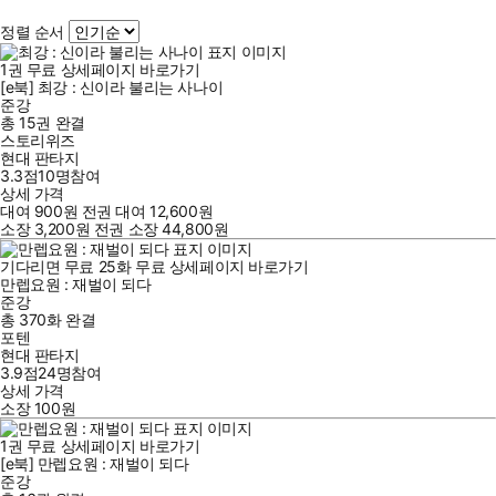
정렬 순서
1
권
무료
상세페이지 바로가기
[e북] 최강 : 신이라 불리는 사나이
준강
총 15권
완결
스토리위즈
현대 판타지
3.3점
10
명
참여
상세 가격
대여
900
원
전권 대여
12,600
원
소장
3,200
원
전권 소장
44,800
원
기다리면 무료
25
화
무료
상세페이지 바로가기
만렙요원 : 재벌이 되다
준강
총 370화
완결
포텐
현대 판타지
3.9점
24
명
참여
상세 가격
소장
100
원
1
권
무료
상세페이지 바로가기
[e북] 만렙요원 : 재벌이 되다
준강