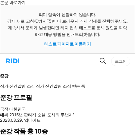
본문 바로가기
인
스
리디 접속이 원활하지 않습니다.
턴
강제 새로 고침(Ctrl + F5)이나 브라우저 캐시 삭제를 진행해주세요.
트
검
계속해서 문제가 발생한다면 리디 접속 테스트를 통해 원인을 파악
색
하고 대응 방법을 안내드리겠습니다.
테스트 페이지로 이동하기
검
리
로그인
색
디
홈
으
준강
로
이
작가 신간알림
소식
작가 신간알림
소식 받는 중
동
준강 프로필
국적
대한민국
데뷔
2015년 판타지 소설 '도시의 무법자'
2023.03.29. 업데이트
준강 작품 총 10종