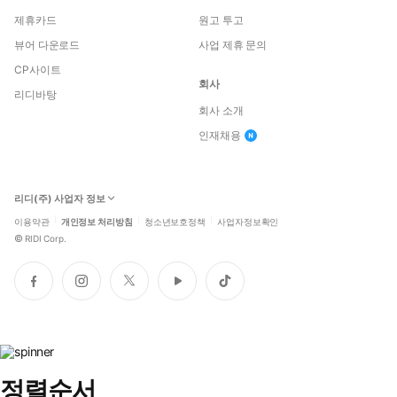
제휴카드
원고 투고
뷰어 다운로드
사업 제휴 문의
CP사이트
회사
리디바탕
회사 소개
인재채용
리디(주) 사업자 정보
이용약관
개인정보 처리방침
청소년보호정책
사업자정보확인
©
RIDI Corp.
페
인
트
유
틱
이
스
위
튜
톡
스
타
터
브
북
그
램
정렬순서