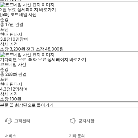
2
권
무료
상세페이지 바로가기
[e북] 코드네임 사신
준강
총 17권
완결
포텐
현대 판타지
3.8점
10
명
참여
상세 가격
소장
3,200
원
전권 소장
48,000
원
기다리면 무료
39
화
무료
상세페이지 바로가기
코드네임 사신
준강
총 268화
완결
포텐
현대 판타지
4.3점
12
명
참여
상세 가격
소장
100
원
본문 끝
최상단으로 돌아가기
고객센터
공지사항
서비스
기타 문의