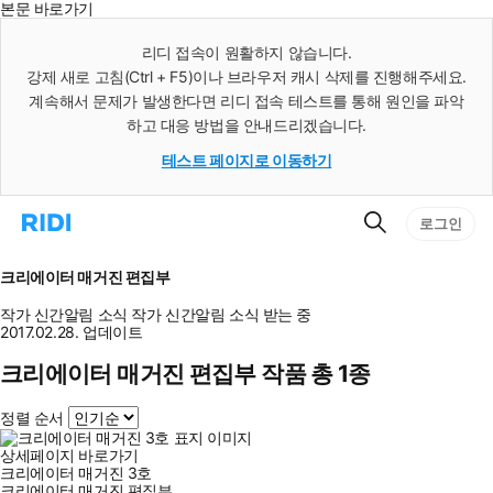
본문 바로가기
인
스
리디 접속이 원활하지 않습니다.
턴
강제 새로 고침(Ctrl + F5)이나 브라우저 캐시 삭제를 진행해주세요.
트
검
계속해서 문제가 발생한다면 리디 접속 테스트를 통해 원인을 파악
색
하고 대응 방법을 안내드리겠습니다.
테스트 페이지로 이동하기
검
리
로그인
색
디
홈
으
크리에이터 매거진 편집부
로
이
작가 신간알림
소식
작가 신간알림
소식 받는 중
동
2017.02.28. 업데이트
크리에이터 매거진 편집부 작품 총 1종
정렬 순서
상세페이지 바로가기
크리에이터 매거진 3호
크리에이터 매거진 편집부