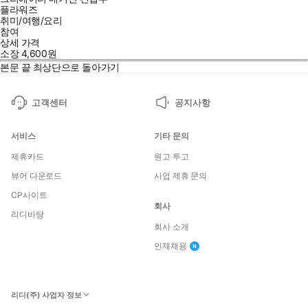
플라워즈
취미/여행/요리
참여
상세 가격
소장
4,600
원
본문 끝
최상단으로 돌아가기
고객센터
공지사항
서비스
기타 문의
제휴카드
원고 투고
뷰어 다운로드
사업 제휴 문의
CP사이트
회사
리디바탕
회사 소개
인재채용
리디(주) 사업자 정보