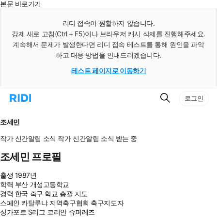
본문 바로가기
인
스
리디 접속이 원활하지 않습니다.
턴
강제 새로 고침(Ctrl + F5)이나 브라우저 캐시 삭제를 진행해주세요.
트
검
계속해서 문제가 발생한다면 리디 접속 테스트를 통해 원인을 파악
색
하고 대응 방법을 안내드리겠습니다.
테스트 페이지로 이동하기
검
리
로그인
색
디
홈
으
조세민
로
이
작가 신간알림
소식
작가 신간알림
소식 받는 중
동
조세민 프로필
출생
1987년
학력
부산 개성고등학교
경력
한국 축구 학교 총괄 지도
스페인 카탈루냐 지역축구협회 축구지도자
싱가포르 S리그 코리안 슈퍼레즈