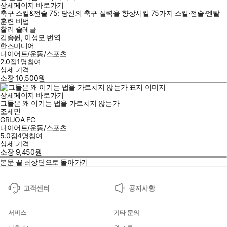
상세페이지 바로가기
축구 스킬&전술 75: 당신의 축구 실력을 향상시킬 75가지 스킬·전술·멘탈
훈련 비법
찰리 슬레글
김종원
,
이성모
번역
한즈미디어
다이어트/운동/스포츠
2.0점
1
명
참여
상세 가격
소장
10,500
원
상세페이지 바로가기
그들은 왜 이기는 법을 가르치지 않는가
조세민
GRIJOA FC
다이어트/운동/스포츠
5.0점
4
명
참여
상세 가격
소장
9,450
원
본문 끝
최상단으로 돌아가기
고객센터
공지사항
서비스
기타 문의