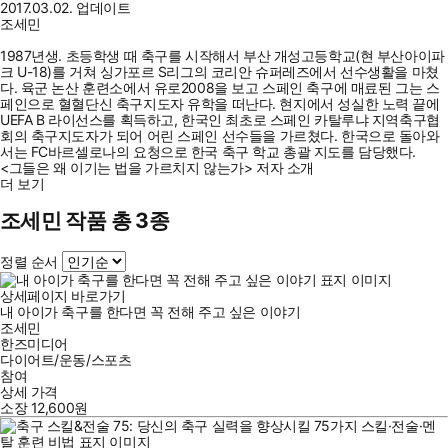
2017.03.02. 업데이트
조세민
1987년생. 초등학생 때 축구를 시작해서 부산 개성고등학교(현 부산아이파
크 U-18)를 거쳐 싱가포르 S리그의 코리안 슈퍼레즈에서 선수생활을 마쳤
다. 육군 논산 훈련소에서 유로2008을 보고 스페인 축구에 매료된 그는 스
페인으로 혈혈단신 축구지도자 유학을 떠난다. 현지에서 성실한 노력 끝에
UEFA B 라이선스를 획득하고, 한국인 최초로 스페인 카탈루냐 지역축구협
회의 축구지도자가 되어 어린 스페인 선수들을 가르쳤다. 한국으로 돌아와
서는 FC바르셀로나의 요청으로 한국 축구 학교 총괄 지도를 담당했다.
<그들은 왜 이기는 법을 가르치지 않는가> 저자 소개
더 보기
조세민 작품 총 3종
정렬 순서
상세페이지 바로가기
내 아이가 축구를 한다면 꼭 전해 주고 싶은 이야기
조세민
한즈미디어
다이어트/운동/스포츠
참여
상세 가격
소장
12,600
원