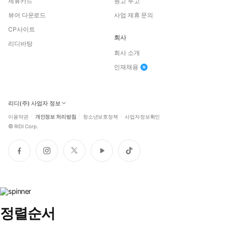
제휴카드
원고 투고
뷰어 다운로드
사업 제휴 문의
CP사이트
회사
리디바탕
회사 소개
인재채용
리디(주) 사업자 정보
이용약관
개인정보 처리방침
청소년보호정책
사업자정보확인
©
RIDI Corp.
페
인
트
유
틱
이
스
위
튜
톡
스
타
터
브
북
그
램
정렬순서