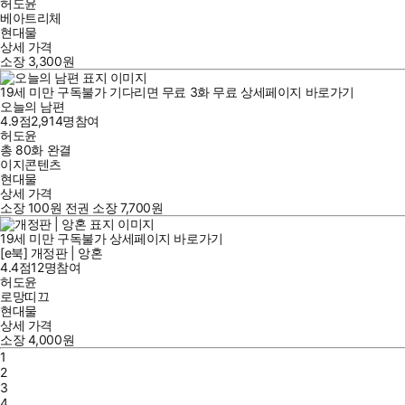
허도윤
베아트리체
현대물
상세 가격
소장
3,300
원
19세 미만 구독불가
기다리면 무료
3
화
무료
상세페이지 바로가기
오늘의 남편
4.9점
2,914
명
참여
허도윤
총 80화
완결
이지콘텐츠
현대물
상세 가격
소장
100
원
전권 소장
7,700
원
19세 미만 구독불가
상세페이지 바로가기
[e북] 개정판 | 앙혼
4.4점
12
명
참여
허도윤
로망띠끄
현대물
상세 가격
소장
4,000
원
1
2
3
4