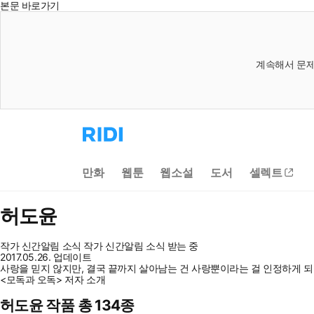
본문 바로가기
계속해서 문제
리
디
홈
으
만화
웹툰
웹소설
도서
셀렉트
로
이
동
허도윤
작가 신간알림
소식
작가 신간알림
소식 받는 중
2017.05.26. 업데이트
사랑을 믿지 않지만, 결국 끝까지 살아남는 건 사랑뿐이라는 걸 인정하게 되
<모독과 오독> 저자 소개
허도윤 작품 총 134종