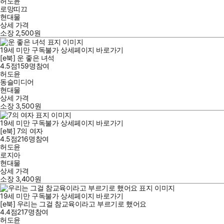
허도윤
로망띠끄
현대물
상세 가격
소장
2,500
원
19세 미만 구독불가
상세페이지 바로가기
[e북] 운 좋은 녀석
4.5점
159
명
참여
허도윤
동슬미디어
현대물
상세 가격
소장
3,500
원
19세 미만 구독불가
상세페이지 바로가기
[e북] 7의 여자
4.5점
216
명
참여
허도윤
로지아
현대물
상세 가격
소장
3,400
원
19세 미만 구독불가
상세페이지 바로가기
[e북] 우리는 그걸 참교육이라고 부르기로 했어요
4.4점
217
명
참여
허도윤