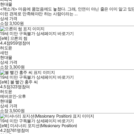
현대물
<책소개> 마음에 품었음에도 놓쳤다. 그래, 인연이 아닌 줄은 이미 알고 있
이런 관계로 만족해야만 하는 사람이라는 ...
상세 가격
소장
3,100
원
19세 미만 구독불가
상세페이지 바로가기
[e북] 으른의 썸
4.4점
959
명
참여
허도윤
새턴
현대물
상세 가격
소장
3,300
원
19세 미만 구독불가
상세페이지 바로가기
[e북] 볼 빨간 홍주 씨
4.5점
323
명
참여
허도윤
에버코인-오후
현대물
상세 가격
소장
3,500
원
19세 미만 구독불가
상세페이지 바로가기
[e북] 미셔너리 포지션(Missionary Position)
4.2점
761
명
참여