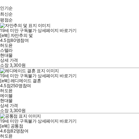
인기순
최신순
평점순
19세 미만 구독불가
상세페이지 바로가기
[e북] 자만추의 덫
4.5점
80
명
참여
허도윤
스텔라
현대물
상세 가격
소장
3,300
원
19세 미만 구독불가
상세페이지 바로가기
[e북] 레디메이드 결혼
4.5점
250
명
참여
허도윤
에이블
현대물
상세 가격
소장
3,300
원
19세 미만 구독불가
상세페이지 바로가기
[e북] 공통점
4.6점
82
명
참여
허도윤