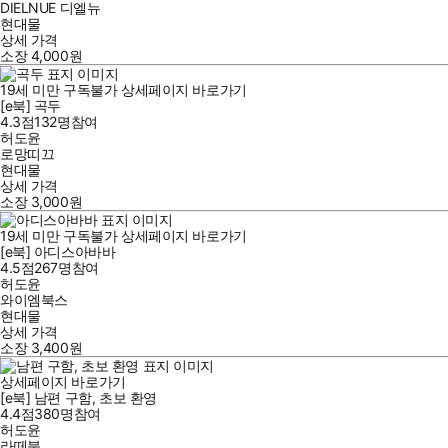
DIELNUE 디엘뉴
현대물
상세 가격
소장
4,000
원
19세 미만 구독불가
상세페이지 바로가기
[e북] 곡두
4.3점
132
명
참여
허도윤
로망띠끄
현대물
상세 가격
소장
3,000
원
19세 미만 구독불가
상세페이지 바로가기
[e북] 아디스아바바
4.5점
267
명
참여
허도윤
와이엠북스
현대물
상세 가격
소장
3,400
원
상세페이지 바로가기
[e북] 남편 구함, 초보 환영
4.4점
380
명
참여
허도윤
라떼북