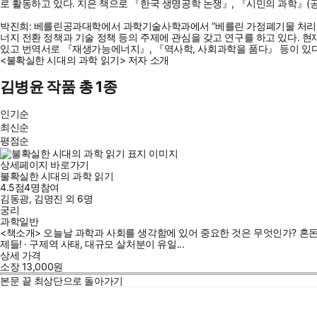
로 활동하고 있다. 지은 책으로 『한국 생명공학 논쟁』, 『시민의 과학』(공저
박진희: 베를린공과대학에서 과학기술사학과에서 “베를린 가정폐기물 처리의 
너지 전환 정책과 기술 정책 등의 주제에 관심을 갖고 연구를 하고 있다. 
있고 번역서로 『재생가능에너지』, 『역사학, 사회과학을 품다』 등이 있다
<불확실한 시대의 과학 읽기> 저자 소개
김병윤 작품 총 1종
인기순
최신순
평점순
상세페이지 바로가기
불확실한 시대의 과학 읽기
4.5점
4
명
참여
김동광
,
김명진
외
6명
궁리
과학일반
<책소개> 오늘날 과학과 사회를 생각함에 있어 중요한 것은 무엇인가? 혼돈
제들! · 구제역 사태, 대규모 살처분이 유일...
상세 가격
소장
13,000
원
본문 끝
최상단으로 돌아가기