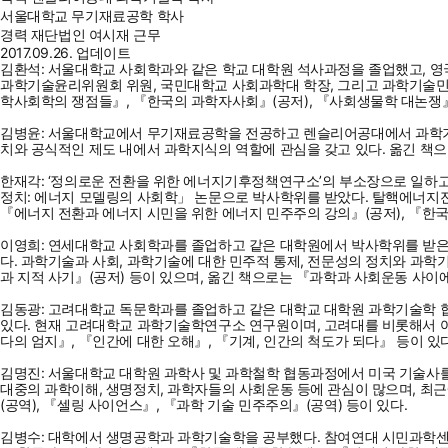
서울대학교 무기재료공학 학사
경력
재단법인 여시재 근무
2017.09.26. 업데이트
김환석: 서울대학교 사회학과와 같은 학교 대학원 석사과정을 졸업했고, 
과학기술윤리위원회 위원, 국민대학교 사회과학대 학장, 그리고 과학기술민
학사회학의 쟁점들』, 『한국의 과학자사회』(공저), 『사회생물학 대논쟁』(
김병윤: 서울대학교에서 무기재료공학을 전공하고 렌슬리어공대에서 과학기술
치와 공식적인 제도 내에서 과학지식의 역할에 관심을 갖고 있다. 옮긴 책으
한재각: ‘정의로운 전환을 위한 에너지기후정책연구소’의 부소장으로 일하
정치: 에너지 모델링의 사회학」 논문으로 박사학위를 받았다. 탈핵에너지
『에너지 전환과 에너지 시민을 위한 에너지 민주주의 강의』(공저), 『한국의
이영희: 연세대학교 사회학과를 졸업하고 같은 대학원에서 박사학위를 받
다. 과학기술과 사회, 과학기술에 대한 민주적 통제, 전문성의 정치와 과
과 지적 사기』(공저) 등이 있으며, 옮긴 책으로는 『과학과 사회운동 사이에
김동광: 고려대학교 독문학과를 졸업하고 같은 대학교 대학원 과학기술학 협
있다. 현재 고려대학교 과학기술학연구소 연구원이며, 고려대를 비롯해서 여
다의 엄지』, 『인간에 대한 오해』, 『기계, 인간의 척도가 되다』 등이 있다
김명진: 서울대학교 대학원 과학사 및 과학철학 협동과정에서 미국 기술사
대중의 과학이해, 생명정치, 과학자들의 사회운동 등에 관심이 많으며, 최
(공역), 『셀링 사이언스』, 『과학 기술 민주주의』(공역) 등이 있다.
김병수: 대학에서 생명공학과 과학기술학을 공부했다. 참여연대 시민과학