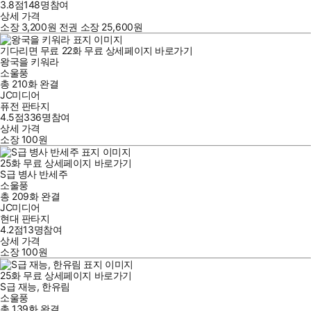
3.8점
148
명
참여
상세 가격
소장
3,200
원
전권 소장
25,600
원
기다리면 무료
22
화
무료
상세페이지 바로가기
왕국을 키워라
소울풍
총 210화
완결
JC미디어
퓨전 판타지
4.5점
336
명
참여
상세 가격
소장
100
원
25
화
무료
상세페이지 바로가기
S급 병사 반세주
소울풍
총 209화
완결
JC미디어
현대 판타지
4.2점
13
명
참여
상세 가격
소장
100
원
25
화
무료
상세페이지 바로가기
S급 재능, 한유림
소울풍
총 139화
완결