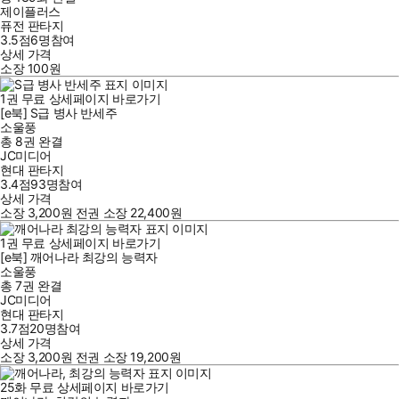
제이플러스
퓨전 판타지
3.5점
6
명
참여
상세 가격
소장
100
원
1
권
무료
상세페이지 바로가기
[e북] S급 병사 반세주
소울풍
총 8권
완결
JC미디어
현대 판타지
3.4점
93
명
참여
상세 가격
소장
3,200
원
전권 소장
22,400
원
1
권
무료
상세페이지 바로가기
[e북] 깨어나라 최강의 능력자
소울풍
총 7권
완결
JC미디어
현대 판타지
3.7점
20
명
참여
상세 가격
소장
3,200
원
전권 소장
19,200
원
25
화
무료
상세페이지 바로가기