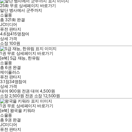
25
화
무료
상세페이지 바로가기
말단 병사에서 군주까지
소울풍
총 321화
완결
JC미디어
퓨전 판타지
4.6점
415
명
참여
상세 가격
소장
100
원
1
권
무료
상세페이지 바로가기
[e북] S급 재능, 한유림
소울풍
총 6권
완결
제이플러스
퓨전 판타지
3.1점
34
명
참여
상세 가격
대여
900
원
전권 대여
4,500
원
소장
2,500
원
전권 소장
12,500
원
1
권
무료
상세페이지 바로가기
[e북] 왕국을 키워라
소울풍
총 9권
완결
JC미디어
퓨전 판타지