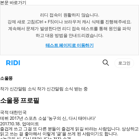
본문 바로가기
인
스
리디 접속이 원활하지 않습니다.
턴
강제 새로 고침(Ctrl + F5)이나 브라우저 캐시 삭제를 진행해주세요.
트
검
계속해서 문제가 발생한다면 리디 접속 테스트를 통해 원인을 파악
색
하고 대응 방법을 안내드리겠습니다.
테스트 페이지로 이동하기
검
리
로그인
색
디
홈
으
소울풍
로
이
작가 신간알림
소식
작가 신간알림
소식 받는 중
동
소울풍 프로필
국적
대한민국
데뷔
2017년 스포츠 소설 '농구의 신, 다시 태어나다'
2017.10.18. 업데이트
즐겁게 쓰고 그걸 또 다른 분들이 즐겁게 읽길 바라는 사람입니다. 상상하고
읽고 쓰는 걸 좋아해서 이렇게 ‘글’을 쓰게 된 사람이기도 합니다.
<농구의 신, 다시 태어나다> 저자 소개