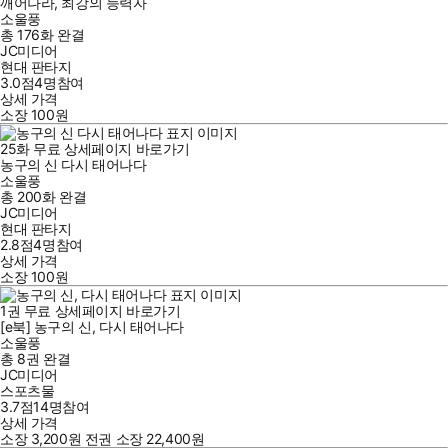
깨어나라, 최강의 능력자
소울풍
총 176화
완결
JC미디어
현대 판타지
3.0점
4
명
참여
상세 가격
소장
100
원
25
화
무료
상세페이지 바로가기
농구의 신 다시 태어나다
소울풍
총 200화
완결
JC미디어
현대 판타지
2.8점
4
명
참여
상세 가격
소장
100
원
1
권
무료
상세페이지 바로가기
[e북] 농구의 신, 다시 태어나다
소울풍
총 8권
완결
JC미디어
스포츠물
3.7점
14
명
참여
상세 가격
소장
3,200
원
전권 소장
22,400
원