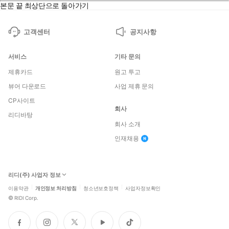
본문 끝
최상단으로 돌아가기
고객센터
공지사항
서비스
기타 문의
제휴카드
원고 투고
뷰어 다운로드
사업 제휴 문의
CP사이트
회사
리디바탕
회사 소개
인재채용
리디(주) 사업자 정보
이용약관
개인정보 처리방침
청소년보호정책
사업자정보확인
©
RIDI Corp.
페
인
트
유
틱