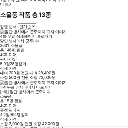
더 보기
소울풍 작품 총 13종
정렬 순서
4
화
무료
상세페이지 바로가기
말단 병사에서 군주까지
2631
,
소울풍
총 146화
완결
JC미디어
판타지/SF
5.0점
28
명
참여
상세 가격
대여
200
원
전권 대여
28,400
원
소장
500
원
전권 소장
73,000
원
1
권
무료
상세페이지 바로가기
[e북] 말단 병사에서 군주까지
소울풍
총 15권
완결
JC미디어
퓨전 판타지
4.2점
994
명
참여
상세 가격
소장
3,000
원
전권 소장
42,000
원