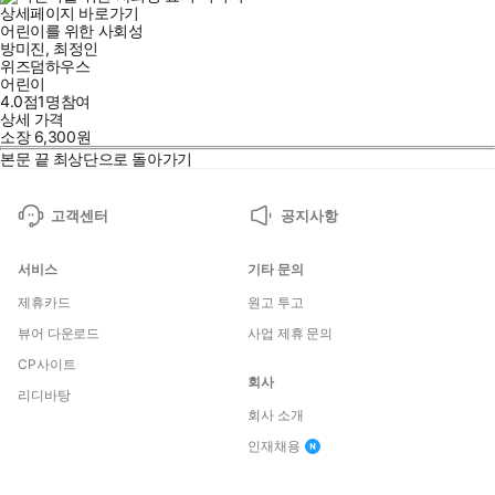
상세페이지 바로가기
어린이를 위한 사회성
방미진
,
최정인
위즈덤하우스
어린이
4.0점
1
명
참여
상세 가격
소장
6,300
원
본문 끝
최상단으로 돌아가기
고객센터
공지사항
서비스
기타 문의
제휴카드
원고 투고
뷰어 다운로드
사업 제휴 문의
CP사이트
회사
리디바탕
회사 소개
인재채용