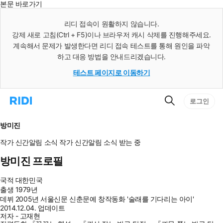
본문 바로가기
인
스
리디 접속이 원활하지 않습니다.
턴
강제 새로 고침(Ctrl + F5)이나 브라우저 캐시 삭제를 진행해주세요.
트
검
계속해서 문제가 발생한다면 리디 접속 테스트를 통해 원인을 파악
색
하고 대응 방법을 안내드리겠습니다.
테스트 페이지로 이동하기
검
리
로그인
색
디
홈
으
방미진
로
이
작가 신간알림
소식
작가 신간알림
소식 받는 중
동
방미진 프로필
국적
대한민국
출생
1979년
데뷔
2005년 서울신문 신춘문예 창작동화 '술래를 기다리는 아이'
2014.12.04. 업데이트
저자 - 고재현