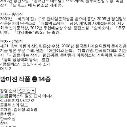
2012년 장편소설 『원더랜드 대모험』으로 제6회 블루픽션상 수상. 독립
잡지 『도미노』에 단편소설 게재 중.
저자 - 홍명진
2001년 「바퀴의 집」으로 전태일문학상을 받으며 등단. 2008년 경인일보
신춘문예에 단편소설 「터틀넥 스웨터」 당선. 제10회 사계절문학상, 제5
회 백신애문학상, 2012년 우현예술상 수상. 장편소설 『숨비소리』 『우주
비행』 『타임캡슐 1985』 등 출간.
편자 - 유영진
제2회 창비어린이 신인평론상 수상. 2008년 한국문화예술위원회 문예진흥
기금 평론 부문 수혜. 월간 『어린이와 문학』 기획위원. 한국작가회의 기관
지 『내일을 여는 작가』 편집위원. 문학동네 아동청소년 기획위원. 평론집
『몸의 상상력과 동화』 출간.
<콤플렉스의 밀도> 저자 소개
더 보기
방미진 작품 총 14종
정렬 순서
상세페이지 바로가기
콤플렉스의 밀도
고재현
,
김혜정
외
5명
문학동네
한국소설
참여