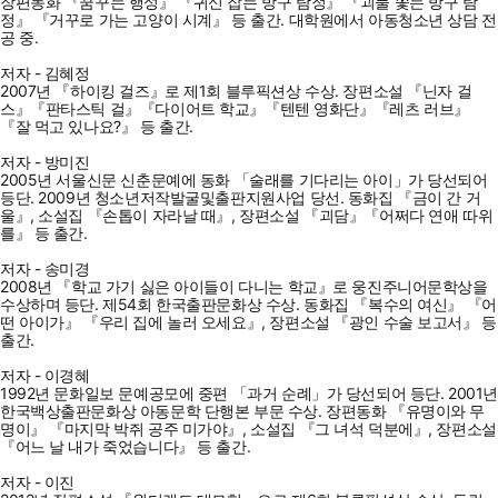
장편동화 『꿈꾸는 행성』 『귀신 잡는 방구 탐정』 『괴물 쫓는 방구 탐
정』 『거꾸로 가는 고양이 시계』 등 출간. 대학원에서 아동청소년 상담 전
공 중.
저자 - 김혜정
2007년 『하이킹 걸즈』로 제1회 블루픽션상 수상. 장편소설 『닌자 걸
스』『판타스틱 걸』『다이어트 학교』『텐텐 영화단』『레츠 러브』
『잘 먹고 있나요?』 등 출간.
저자 - 방미진
2005년 서울신문 신춘문예에 동화 「술래를 기다리는 아이」가 당선되어
등단. 2009년 청소년저작발굴및출판지원사업 당선. 동화집 『금이 간 거
울』, 소설집 『손톱이 자라날 때』, 장편소설 『괴담』『어쩌다 연애 따위
를』 등 출간.
저자 - 송미경
2008년 『학교 가기 싫은 아이들이 다니는 학교』로 웅진주니어문학상을
수상하며 등단. 제54회 한국출판문화상 수상. 동화집 『복수의 여신』 『어
떤 아이가』 『우리 집에 놀러 오세요』, 장편소설 『광인 수술 보고서』 등
출간.
저자 - 이경혜
1992년 문화일보 문예공모에 중편 「과거 순례」가 당선되어 등단. 2001년
한국백상출판문화상 아동문학 단행본 부문 수상. 장편동화 『유명이와 무
명이』 『마지막 박쥐 공주 미가야』, 소설집 『그 녀석 덕분에』, 장편소설
『어느 날 내가 죽었습니다』 등 출간.
저자 - 이진