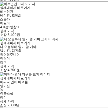
상세페이지 바로가기
비누인간
방미진
,
조원희
스콜라
어린이
4.0점
1
명
참여
상세 가격
소장
8,400
원
상세페이지 바로가기
나 오늘부터 일기 쓸 거야
방미진
,
김진화
청어람주니어
어린이
참여
상세 가격
소장
4,750
원
상세페이지 바로가기
어쩌다 연애 따위를
방미진
놀
한국소설
참여
상세 가격
소장
7,000
원