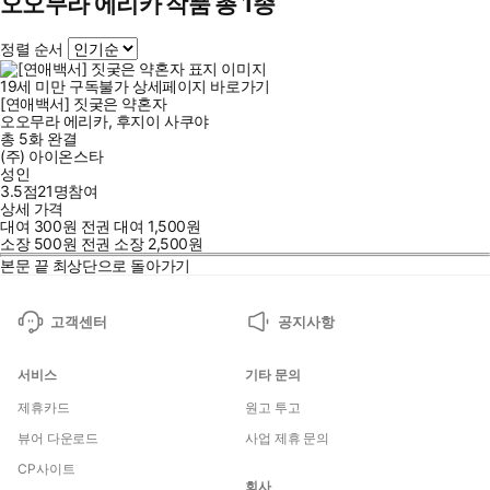
오오무라 에리카 작품 총 1종
정렬 순서
19세 미만 구독불가
상세페이지 바로가기
[연애백서] 짓궂은 약혼자
오오무라 에리카
,
후지이 사쿠야
총 5화
완결
(주) 아이온스타
성인
3.5점
21
명
참여
상세 가격
대여
300
원
전권 대여
1,500
원
소장
500
원
전권 소장
2,500
원
본문 끝
최상단으로 돌아가기
고객센터
공지사항
서비스
기타 문의
제휴카드
원고 투고
뷰어 다운로드
사업 제휴 문의
CP사이트
회사