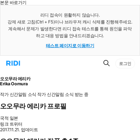
본문 바로가기
인
스
리디 접속이 원활하지 않습니다.
턴
강제 새로 고침(Ctrl + F5)이나 브라우저 캐시 삭제를 진행해주세요.
트
검
계속해서 문제가 발생한다면 리디 접속 테스트를 통해 원인을 파악
색
하고 대응 방법을 안내드리겠습니다.
테스트 페이지로 이동하기
검
리
로그인
색
디
홈
으
오오무라 에리카
로
Erika Oomura
이
동
작가 신간알림
소식
작가 신간알림
소식 받는 중
오오무라 에리카 프로필
국적
일본
링크
트위터
2017.11.21. 업데이트