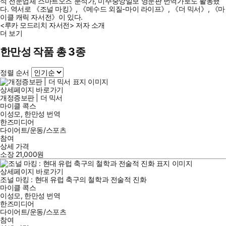
석 전문업체 스마트오즈 분석가, 미주중앙일보 영문판 번역가로도 활동했
다. 역서로 《조널 마킹》, 《메수드 외질-마이 라이프》, 《더 믹서》, 《마
이클 캐릭 자서전》이 있다.
<루카 모드리치 자서전> 저자 소개
더 보기
한만성 작품 총 3종
정렬 순서
상세페이지 바로가기
개정증보판 | 더 믹서
마이클 콕스
이성모
,
한만성
번역
한즈미디어
다이어트/운동/스포츠
참여
상세 가격
소장
21,000
원
상세페이지 바로가기
조널 마킹 : 현대 유럽 축구의 철학과 전술적 진화
마이클 콕스
이성모
,
한만성
번역
한즈미디어
다이어트/운동/스포츠
참여