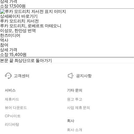
상세 가격
소장
17,500
원
상세페이지 바로가기
루카 모드리치 자서전
루카 모드리치
,
로베르트 마테오니
이성모
,
한만성
번역
한즈미디어
역사
참여
상세 가격
소장
15,400
원
본문 끝
최상단으로 돌아가기
고객센터
공지사항
서비스
기타 문의
제휴카드
원고 투고
뷰어 다운로드
사업 제휴 문의
CP사이트
회사
리디바탕
회사 소개