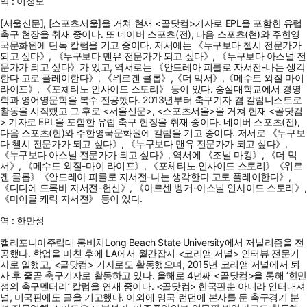
역 : 이성모
[서울신문], [스포츠서울]을 거쳐 현재 <골닷컴>기자로 EPL을 포함한 유럽
축구 현장을 취재 중이다. 또 네이버 스포츠(전), 다음 스포츠(현)와 주한영
국문화원에 단독 칼럼을 기고 중이다. 저서에는 《누구보다 첼시 전문가가
되고 싶다》, 《누구보다 맨유 전문가가 되고 싶다》, 《누구보다 아스널 전
문가가 되고 싶다》가 있고, 역서로는 《안드레아 피를로 자서전-나는 생각
한다 고로 플레이한다》, 《위르겐 클롭》,《더 믹서》,《메수트 외질 마이
라이프》, 《포체티노 인사이드 스토리》 등이 있다. 숭실대학교에서 경영
학과 영어영문학을 복수 전공했다. 2013년부터 축구기자 겸 칼럼니스트로
활동을 시작했고 그 후로 <서울신문>, <스포츠서울>을 거쳐 현재 <골닷컴
> 기자로 EPL을 포함한 유럽 축구 현장을 취재 중이다. 네이버 스포츠(전),
다음 스포츠(현)와 주한영국문화원에 칼럼을 기고 중이다. 저서로 《누구보
다 첼시 전문가가 되고 싶다》, 《누구보다 맨유 전문가가 되고 싶다》,
《누구보다 아스널 전문가가 되고 싶다》, 역서에 《조널 마킹》, 《더 믹
서》, 《메수드 외질-마이 라이프》, 《포체티노 인사이드 스토리》《위르
겐 클롭》《안드레아 피를로 자서전-나는 생각한다 고로 플레이한다》,
《디디에 드록바 자서전-헌신》, 《아르센 벵거-아스널 인사이드 스토리》,
《마이클 캐릭 자서전》 등이 있다.
역 : 한만성
캘리포니아주립대 롱비치Long Beach State University에서 저널리즘을 전
공했다. 학업을 마친 후에 LA에서 월간잡지 <코리앰 저널> 인터뷰 전문기
자로 일했고, <골닷컴> 기자로도 활동했으며, 2015년 코리앰 저널에서 퇴
사 후 줄곧 축구기자로 활동하고 있다. 올해로 4년째 <골닷컴>을 통해 ‘한만
성의 축구멘터리’ 칼럼을 연재 중이다. <골닷컴> 한국판뿐 아니라 인터내셔
널, 미국판에도 글을 기고했다. 이외에 영국 런던에 본사를 둔 축구경기 분