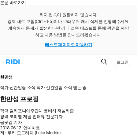
본문 바로가기
인
스
리디 접속이 원활하지 않습니다.
턴
강제 새로 고침(Ctrl + F5)이나 브라우저 캐시 삭제를 진행해주세요.
트
검
계속해서 문제가 발생한다면 리디 접속 테스트를 통해 원인을 파악
색
하고 대응 방법을 안내드리겠습니다.
테스트 페이지로 이동하기
검
리
로그인
색
디
홈
으
한만성
로
이
작가 신간알림
소식
작가 신간알림
소식 받는 중
동
한만성 프로필
학력
캘리포니아주립대 롱비치 저널리즘
경력
코리앰 저널 인터뷰 전문기자
골닷컴 기자
2018.06.12. 업데이트
저 : 루카 모드리치 (Luka Modric)