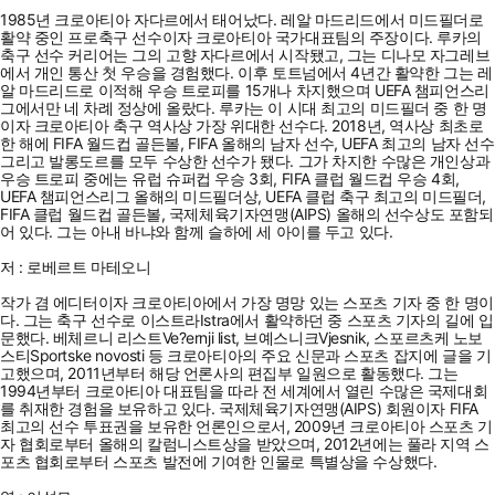
1985년 크로아티아 자다르에서 태어났다. 레알 마드리드에서 미드필더로
활약 중인 프로축구 선수이자 크로아티아 국가대표팀의 주장이다. 루카의
축구 선수 커리어는 그의 고향 자다르에서 시작됐고, 그는 디나모 자그레브
에서 개인 통산 첫 우승을 경험했다. 이후 토트넘에서 4년간 활약한 그는 레
알 마드리드로 이적해 우승 트로피를 15개나 차지했으며 UEFA 챔피언스리
그에서만 네 차례 정상에 올랐다. 루카는 이 시대 최고의 미드필더 중 한 명
이자 크로아티아 축구 역사상 가장 위대한 선수다. 2018년, 역사상 최초로
한 해에 FIFA 월드컵 골든볼, FIFA 올해의 남자 선수, UEFA 최고의 남자 선수
그리고 발롱도르를 모두 수상한 선수가 됐다. 그가 차지한 수많은 개인상과
우승 트로피 중에는 유럽 슈퍼컵 우승 3회, FIFA 클럽 월드컵 우승 4회,
UEFA 챔피언스리그 올해의 미드필더상, UEFA 클럽 축구 최고의 미드필더,
FIFA 클럽 월드컵 골든볼, 국제체육기자연맹(AIPS) 올해의 선수상도 포함되
어 있다. 그는 아내 바냐와 함께 슬하에 세 아이를 두고 있다.
저 : 로베르트 마테오니
작가 겸 에디터이자 크로아티아에서 가장 명망 있는 스포츠 기자 중 한 명이
다. 그는 축구 선수로 이스트라Istra에서 활약하던 중 스포츠 기자의 길에 입
문했다. 베체르니 리스트Ve?ernji list, 브예스니크Vjesnik, 스포르츠케 노보
스티Sportske novosti 등 크로아티아의 주요 신문과 스포츠 잡지에 글을 기
고했으며, 2011년부터 해당 언론사의 편집부 일원으로 활동했다. 그는
1994년부터 크로아티아 대표팀을 따라 전 세계에서 열린 수많은 국제대회
를 취재한 경험을 보유하고 있다. 국제체육기자연맹(AIPS) 회원이자 FIFA
최고의 선수 투표권을 보유한 언론인으로서, 2009년 크로아티아 스포츠 기
자 협회로부터 올해의 칼럼니스트상을 받았으며, 2012년에는 풀라 지역 스
포츠 협회로부터 스포츠 발전에 기여한 인물로 특별상을 수상했다.