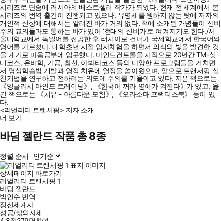
시리즈로 단숨에 러시아의 베스트셀러 작가가 되었다. 현재 전 세계에서 본
시리즈의 번역 출간이 진행되고 있으나, 유명세를 원하지 않는 탓에 저자의
개인적 신상에 대해서는 알려진 바가 거의 없다. 책에 소개된 개념들이 신비
주의 교의들과도 통하는 바가 있어 ‘현대의 신비가’로 여겨지기도 한다./서
울대학교에서 독일어를 전공한 후 러시아로 건너가 국제학교에서 한국어와
영어를 가르쳤다. 대학초년 시절 임사체험을 하면서 의식의 빛을 발견한 것
을 계기로 마음공부에 입문했다. 마인드컨트롤을 시작으로 20년간 TM-싯
디코스, 은비학, 기공, 참선, 아봐타코스 등의 다양한 프로그램들을 거치면
서 명상학습법 개발과 영적 치유에 열정을 쏟아왔으며, 앞으로 트랜서핑 실
천기법을 연구하고 전하려는 의도에 주의를 기울이고 있다. 지은 책으로는
《잉글리시 마인드 트레이닝》, 《한국어 꺼라 영어가 켜진다》가 있고, 옮
긴 책으로는 《치유 - 아름다운 모험》, 《오라소마 프랙티스북》 등이 있
다.
<리얼리티 트랜서핑> 저자 소개
더 보기
바딤 젤란드 작품 총 8종
정렬 순서
상세페이지 바로가기
리얼리티 트랜서핑 1
바딤 젤란드
박인수
번역
정신세계사
성공/삶의자세
4.8점
279
명
참여