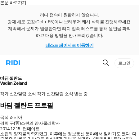
본문 바로가기
인
스
리디 접속이 원활하지 않습니다.
턴
강제 새로 고침(Ctrl + F5)이나 브라우저 캐시 삭제를 진행해주세요.
트
검
계속해서 문제가 발생한다면 리디 접속 테스트를 통해 원인을 파악
색
하고 대응 방법을 안내드리겠습니다.
테스트 페이지로 이동하기
검
리
로그인
색
디
홈
으
바딤 젤란드
로
Vadim Zeland
이
동
작가 신간알림
소식
작가 신간알림
소식 받는 중
바딤 젤란드 프로필
국적
러시아
경력
구(舊)소련의 양자물리학자
2014.12.15. 업데이트
소련의 양자물리학자였고, 이후에는 정보통신 분야에서 일하기도 했다. 다
중우주 이론을 기반으로 현실변환 기법을 설명한 《리얼리티 트랜서핑》