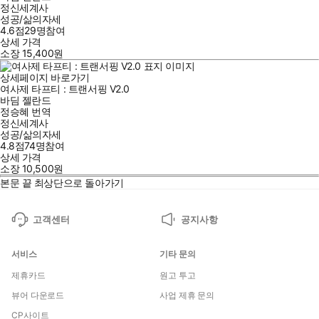
정신세계사
성공/삶의자세
4.6점
29
명
참여
상세 가격
소장
15,400
원
상세페이지 바로가기
여사제 타프티 : 트랜서핑 V2.0
바딤 젤란드
정승혜
번역
정신세계사
성공/삶의자세
4.8점
74
명
참여
상세 가격
소장
10,500
원
본문 끝
최상단으로 돌아가기
고객센터
공지사항
서비스
기타 문의
제휴카드
원고 투고
뷰어 다운로드
사업 제휴 문의
CP사이트