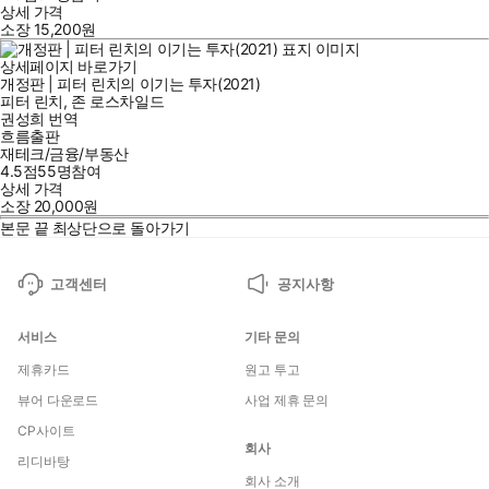
상세 가격
소장
15,200
원
상세페이지 바로가기
개정판 | 피터 린치의 이기는 투자(2021)
피터 린치
,
존 로스차일드
권성희
번역
흐름출판
재테크/금융/부동산
4.5점
55
명
참여
상세 가격
소장
20,000
원
본문 끝
최상단으로 돌아가기
고객센터
공지사항
서비스
기타 문의
제휴카드
원고 투고
뷰어 다운로드
사업 제휴 문의
CP사이트
회사
리디바탕
회사 소개