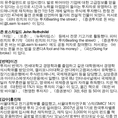
의 뮤추얼펀드로 성장시켰다. 발로 뛰어야만 기업에 대한 고급정보를 얻을
수 있다는 소신으로 시간과 노력을 아낌없이 들이는 투자자로 유명하다. 펀
드매니저로 재직하는 동안 1만 5천 개에 달하는 주식에 투자했다. 한창 전
성기인 47세에 돌연 은퇴를 선언하여 월가의 전설적 인물이 되었다. 저서로
는 《피터 린치의 이기는 투자Beating the street》, 《증권투자로 돈 버는
비결Learn to earn》이 있다.
존 로스차일드 John Rothchild
〈타임〉, 〈포춘〉, 〈뉴욕타임스〉 등에서 전문 기고가로 활동했다. 피터
린치의 후기작 《피터 린치의 이기는 투자Beating the street》, 《증권투자
로 돈 버는 비결Learn to earn》에도 공동 저자로 참여했다. 저서로는 《바
보는 돈을 쓰는 법을 모른다A fool and his money》, 《파산Going for
broke》이 있다.
[번역]이건
투자서 번역가. 연세대학교 경영학과를 졸업하고 같은 대학원에서 경영학
석사학위를 받았으며, 캘리포니아대학교 샌디에이고캠퍼스에서 유학했다.
장기신용은행에서 주식펀드매니저, 국제채권딜러 등을 담당했고, 삼성증권
과 마이다스에셋자산운용에서 일했다. 영국 IBJ 인터내셔널에서 국제채권
딜러 직무훈련을 받았고, 영국에서 국제증권 딜러 자격을 취득했다. 지은 책
으로 《대한민국 1%가 되는 투자의 기술》이 있고, 옮긴 책으로 《워런 버
핏 바이블》, 《현명한 투자자》, 《증권분석》3판, 6판 등 50여 권이 있다.
[감수]홍진채
서울대학교 전기공학부를 졸업했고, 서울대투자연구회 ‘스믹(SMIC)’ 14기
출신으로 대학생 투자 고수로 알려졌다. 2007년 공채 1기로 한국투자밸류
자산운용에 입사해 8년 재직하였고, 재직 당시 3,000억 이상의 펀드를 책
임 운용하면서 글로벌 펀드평가사 ‘모닝스타’로부터 펀드대상 수상, 각종 연