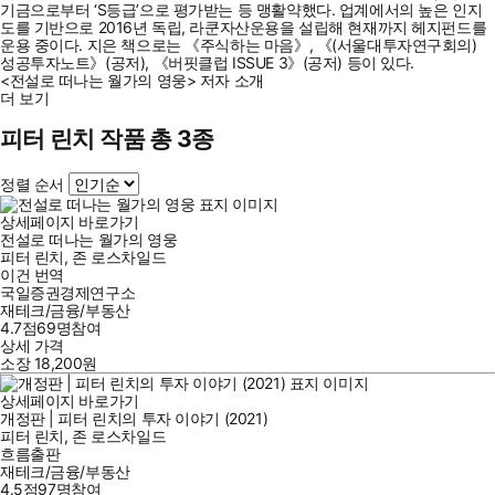
기금으로부터 ‘S등급’으로 평가받는 등 맹활약했다. 업계에서의 높은 인지
도를 기반으로 2016년 독립, 라쿤자산운용을 설립해 현재까지 헤지펀드를
운용 중이다. 지은 책으로는 《주식하는 마음》, 《(서울대투자연구회의)
성공투자노트》(공저), 《버핏클럽 ISSUE 3》(공저) 등이 있다.
<전설로 떠나는 월가의 영웅> 저자 소개
더 보기
피터 린치 작품 총 3종
정렬 순서
상세페이지 바로가기
전설로 떠나는 월가의 영웅
피터 린치
,
존 로스차일드
이건
번역
국일증권경제연구소
재테크/금융/부동산
4.7점
69
명
참여
상세 가격
소장
18,200
원
상세페이지 바로가기
개정판 | 피터 린치의 투자 이야기 (2021)
피터 린치
,
존 로스차일드
흐름출판
재테크/금융/부동산
4.5점
97
명
참여