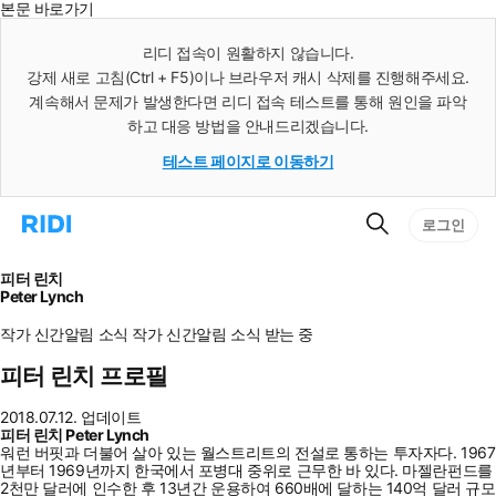
본문 바로가기
인
스
리디 접속이 원활하지 않습니다.
턴
강제 새로 고침(Ctrl + F5)이나 브라우저 캐시 삭제를 진행해주세요.
트
검
계속해서 문제가 발생한다면 리디 접속 테스트를 통해 원인을 파악
색
하고 대응 방법을 안내드리겠습니다.
테스트 페이지로 이동하기
검
리
로그인
색
디
홈
으
피터 린치
로
Peter Lynch
이
동
작가 신간알림
소식
작가 신간알림
소식 받는 중
피터 린치 프로필
2018.07.12. 업데이트
피터 린치 Peter Lynch
워런 버핏과 더불어 살아 있는 월스트리트의 전설로 통하는 투자자다. 1967
년부터 1969년까지 한국에서 포병대 중위로 근무한 바 있다. 마젤란펀드를
2천만 달러에 인수한 후 13년간 운용하여 660배에 달하는 140억 달러 규모