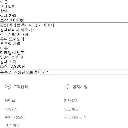
이콘
경제일반
참여
상세 가격
소장
11,000
원
상세페이지 바로가기
삼각김밥 혼다씨
혼다 도시노리
오연정
번역
이콘
마케팅/세일즈
5.0점
1
명
참여
상세 가격
소장
10,900
원
본문 끝
최상단으로 돌아가기
고객센터
공지사항
서비스
기타 문의
제휴카드
원고 투고
뷰어 다운로드
사업 제휴 문의
CP사이트