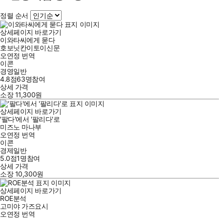
정렬 순서
상세페이지 바로가기
이와타씨에게 묻다
호보닛칸이토이신문
오연정
번역
이콘
경영일반
4.8점
63
명
참여
상세 가격
소장
11,300
원
상세페이지 바로가기
'팔다'에서 '팔리다'로
미즈노 마나부
오연정
번역
이콘
경제일반
5.0점
1
명
참여
상세 가격
소장
10,300
원
상세페이지 바로가기
ROE분석
고미야 가즈요시
오연정
번역