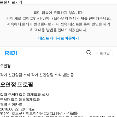
본문 바로가기
인
스
리디 접속이 원활하지 않습니다.
턴
강제 새로 고침(Ctrl + F5)이나 브라우저 캐시 삭제를 진행해주세요.
트
검
계속해서 문제가 발생한다면 리디 접속 테스트를 통해 원인을 파악
색
하고 대응 방법을 안내드리겠습니다.
테스트 페이지로 이동하기
검
리
로그인
색
디
홈
으
오연정
로
이
작가 신간알림
소식
작가 신간알림
소식 받는 중
동
오연정 프로필
학력
연세대학교 경제학과 석사
연세대학교 응용통계학과
경력
신한카드
2018.08.22. 업데이트
엮은이 호보닛칸이토이신문(ほぼ日刊イトイ新聞)