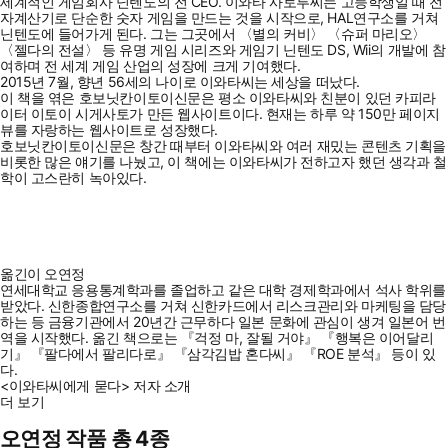
세계적인 게임회사 닌텐도의 전 CEO. 이와타 사토루씨는 고등학생일 때 전
자계산기로 단순한 숫자 게임을 만드는 것을 시작으로, HAL연구소를 거쳐
닌텐도에 들어가게 된다. 그는 그곳에서 〈별의 커비〉 〈슈퍼 마리오〉
〈젤다의 전설〉 등 유명 게임 시리즈와 게임기 닌텐도 DS, Wii의 개발에 참
여하며 전 세계 게임 산업의 성장에 크게 기여했다.
2015년 7월, 향년 56세의 나이로 이와타씨는 세상을 떠났다.
이 책을 엮은 호보닛칸이토이신문은 평소 이와타씨와 친분이 있던 카피라
이터 이토이 시게사토가 만든 웹사이트이다. 현재는 하루 약 150만 페이지
뷰를 자랑하는 웹사이트로 성장했다.
호보닛칸이토이신문은 창간 때부터 이와타씨와 여러 재밌는 콘텐츠 기획을
비롯한 많은 얘기를 나눴고, 이 책에는 이와타씨가 전하고자 했던 생각과 철
학이 고스란히 녹아있다.
옮긴이 오연정
연세대학교 응용통계학과를 졸업하고 같은 대학 경제학과에서 석사 학위를
받았다. 신한종합연구소를 거쳐 신한카드에서 리스크관리와 마케팅을 담당
하는 등 금융기관에서 20년간 근무하다 일본 문화에 관심이 생겨 일본어 번
역을 시작했다. 옮긴 책으로는 『걱정 마, 잘될 거야』 『행복은 이어달리
기』 『팔다에서 팔리다로』 『삼각김밥 혼다씨』 『ROE 분석』 등이 있
다.
<이와타씨에게 묻다> 저자 소개
더 보기
오연정 작품 총 4종